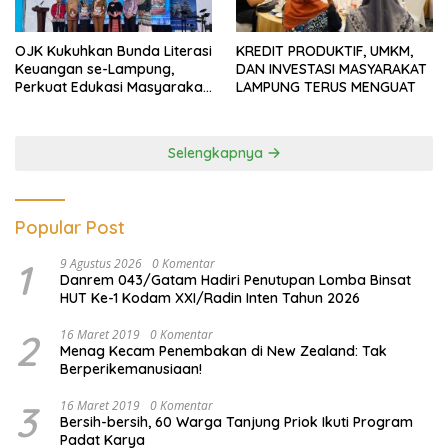
OJK Kukuhkan Bunda Literasi
KREDIT PRODUKTIF, UMKM,
Keuangan se-Lampung,
DAN INVESTASI MASYARAKAT
Perkuat Edukasi Masyarakat
LAMPUNG TERUS MENGUAT
Lawan Pinjol dan Investasi
Ilegal
Selengkapnya
Popular Post
1
9 Agustus 2026
0 Komentar
Danrem 043/Gatam Hadiri Penutupan Lomba Binsat
HUT Ke-1 Kodam XXI/Radin Inten Tahun 2026
2
16 Maret 2019
0 Komentar
Menag Kecam Penembakan di New Zealand: Tak
Berperikemanusiaan!
3
16 Maret 2019
0 Komentar
Bersih-bersih, 60 Warga Tanjung Priok Ikuti Program
Padat Karya