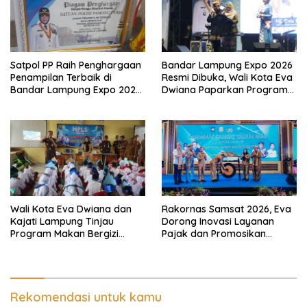
Satpol PP Raih Penghargaan
Bandar Lampung Expo 2026
Penampilan Terbaik di
Resmi Dibuka, Wali Kota Eva
Bandar Lampung Expo 2026,
Dwiana Paparkan Program
Wali Kota Eva Dwiana Ajak
Gratis dan Target Jadikan
Tingkatkan Pelayanan untuk
Kota Gerbang Investasi
Masyarakat
Lampung
Wali Kota Eva Dwiana dan
Rakornas Samsat 2026, Eva
Kajati Lampung Tinjau
Dorong Inovasi Layanan
Program Makan Bergizi
Pajak dan Promosikan
Gratis, Pastikan Menu
Bandar Lampung
Berkualitas dan Tepat
Sasaran
Rekomendasi untuk kamu