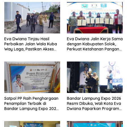
Eva Dwiana Tinjau Hasil
Eva Dwiana Jalin Kerja Sama
Perbaikan Jalan Wala Kuba
dengan Kabupaten Solok,
Way Laga, Pastikan Akses
Perkuat Ketahanan Pangan
Warga Kembali Aman dan
dan Kendalikan Inflasi
Nyaman
Satpol PP Raih Penghargaan
Bandar Lampung Expo 2026
Penampilan Terbaik di
Resmi Dibuka, Wali Kota Eva
Bandar Lampung Expo 2026,
Dwiana Paparkan Program
Wali Kota Eva Dwiana Ajak
Gratis dan Target Jadikan
Tingkatkan Pelayanan untuk
Kota Gerbang Investasi
Masyarakat
Lampung