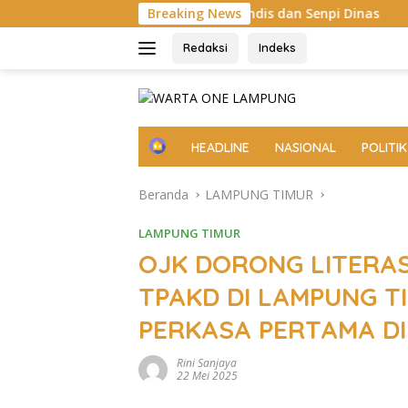
Langsung
n, hingga Cek Randis dan Senpi Dinas
Breaking News
Pemkab Lampung Se
ke
konten
Redaksi
Indeks
H
HEADLINE
NASIONAL
POLITIK
o
m
Beranda
LAMPUNG TIMUR
e
LAMPUNG TIMUR
OJK DORONG LITERAS
TPAKD DI LAMPUNG T
PERKASA PERTAMA DI
Rini Sanjaya
22 Mei 2025