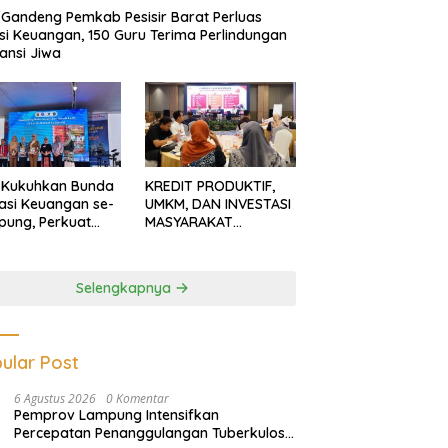
Gandeng Pemkab Pesisir Barat Perluas
usi Keuangan, 150 Guru Terima Perlindungan
ansi Jiwa
 Kukuhkan Bunda
KREDIT PRODUKTIF,
rasi Keuangan se-
UMKM, DAN INVESTASI
ung, Perkuat
MASYARAKAT
asi Masyarakat
LAMPUNG TERUS
n Pinjol dan
MENGUAT
tasi Ilegal
Selengkapnya
ular Post
6 Agustus 2026
0 Komentar
Pemprov Lampung Intensifkan
Percepatan Penanggulangan Tuberkulosis