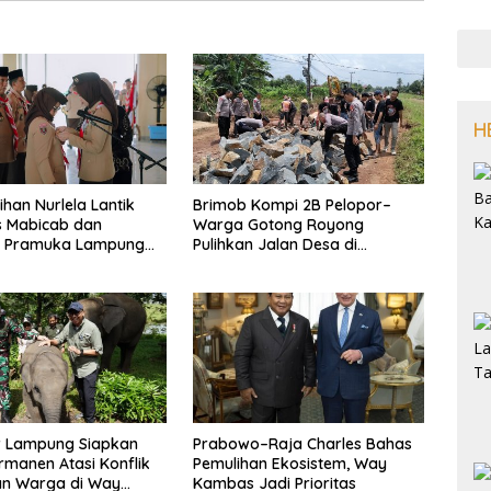
H
han Nurlela Lantik
Brimob Kompi 2B Pelopor–
s Mabicab dan
Warga Gotong Royong
 Pramuka Lampung
Pulihkan Jalan Desa di
022–2027, Dorong
Purbolinggo
dnya Kader Unggul
sif
 Lampung Siapkan
Prabowo–Raja Charles Bahas
ermanen Atasi Konflik
Pemulihan Ekosistem, Way
an Warga di Way
Kambas Jadi Prioritas