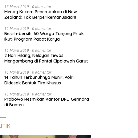
di Tanggamus
16 Maret 2019
0 Komentar
Menag Kecam Penembakan di New
Zealand: Tak Berperikemanusiaan!
16 Maret 2019
0 Komentar
Bersih-bersih, 60 Warga Tanjung Priok
Ikuti Program Padat Karya
16 Maret 2019
0 Komentar
2 Hari Hilang, Nelayan Tewas
Mengambang di Pantai Cipalawah Garut
16 Maret 2019
0 Komentar
14 Tahun Terbunuhnya Munir, Polri
Didesak Bentuk Tim Khusus
16 Maret 2019
0 Komentar
Prabowo Resmikan Kantor DPD Gerindra
di Banten
ITIK