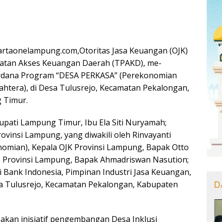
rtaonelampung.com,Otoritas Jasa Keuangan (OJK)
atan Akses Keuangan Daerah (TPAKD), me-
erdana Program “DESA PERKASA” (Perekonomian
ahtera), di Desa Tulusrejo, Kecamatan Pekalongan,
 Timur.
Bupati Lampung Timur, Ibu Ela Siti Nuryamah;
ovinsi Lampung, yang diwakili oleh Rinvayanti
nomian), Kepala OJK Provinsi Lampung, Bapak Otto
PS Provinsi Lampung, Bapak Ahmadriswan Nasution;
i Bank Indonesia, Pimpinan Industri Jasa Keuangan,
D
a Tulusrejo, Kecamatan Pekalongan, Kabupaten
kan inisiatif pengembangan Desa Inklusi