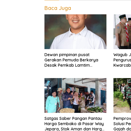
Baca Juga
Dewan pimpinan pusat
Wagub Ji
Gerakan Pemuda Berkarya
Penguru
Desak Pemkab Lamtim
Kwarcab
Tuntaskan Dugaan Korupsi
Timur 2
Dana Daerah
Terwuju
dan Inklu
Satgas Saber Pangan Pantau
Pemprov
Harga Sembako di Pasar Way
Solusi P
Jepara, Stok Aman dan Harga
Gajah d