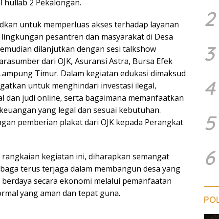
Thullab 2 Pekalongan.
2
udkan untuk memperluas akses terhadap layanan
 lingkungan pesantren dan masyarakat di Desa
3
kemudian dilanjutkan dengan sesi talkshow
arasumber dari OJK, Asuransi Astra, Bursa Efek
 Lampung Timur. Dalam kegiatan edukasi dimaksud
4
gatkan untuk menghindari investasi ilegal,
gal dan judi online, serta bagaimana memanfaatkan
keuangan yang legal dan sesuai kebutuhan.
5
engan pemberian plakat dari OJK kepada Perangkat
6
rangkaian kegiatan ini, diharapkan semangat
mbaga terus terjaga dalam membangun desa yang
an berdaya secara ekonomi melalui pemanfaatan
rmal yang aman dan tepat guna.
POL