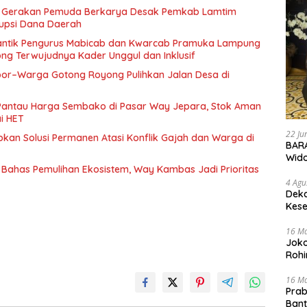
t Gerakan Pemuda Berkarya Desak Pemkab Lamtim
upsi Dana Daerah
Lantik Pengurus Mabicab dan Kwarcab Pramuka Lampung
ng Terwujudnya Kader Unggul dan Inklusif
por–Warga Gotong Royong Pulihkan Jalan Desa di
Pantau Harga Sembako di Pasar Way Jepara, Stok Aman
i HET
22 Ju
an Solusi Permanen Atasi Konflik Gajah dan Warga di
BARA
Wid
Bahas Pemulihan Ekosistem, Way Kambas Jadi Prioritas
4 Agu
Deka
Kese
16 M
Joko
Rohi
16 M
Prab
Ban