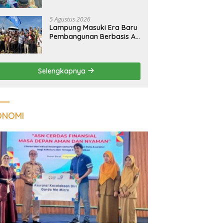
Kualitas Hunian Warga
dan Serap Aspirasi
5 Agustus 2026
Masyarakat
Lampung Masuki Era Baru
Pembangunan Berbasis AI,
Satelit Hiperspektral
Lampung-1 Resmi
Mengorbit
Selengkapnya
ONOMI