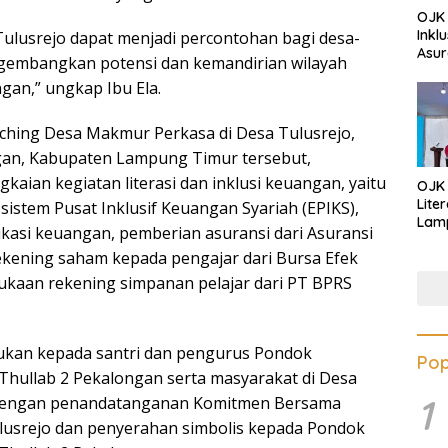
OJK 
Inkl
ulusrejo dapat menjadi percontohan bagi desa-
Asur
ngembangkan potensi dan kemandirian wilayah
ngan,” ungkap Ibu Ela.
ching Desa Makmur Perkasa di Desa Tulusrejo,
an, Kabupaten Lampung Timur tersebut,
kaian kegiatan literasi dan inklusi keuangan, yaitu
OJK
Lite
sistem Pusat Inklusif Keuangan Syariah (EPIKS),
Lamp
kasi keuangan, pemberian asuransi dari Asuransi
Eduk
kening saham kepada pengajar dari Bursa Efek
Lawa
Inves
kaan rekening simpanan pelajar dari PT BPRS
jukan kepada santri dan pengurus Pondok
Pop
Thullab 2 Pekalongan serta masyarakat di Desa
1
i dengan penandatanganan Komitmen Bersama
lusrejo dan penyerahan simbolis kepada Pondok