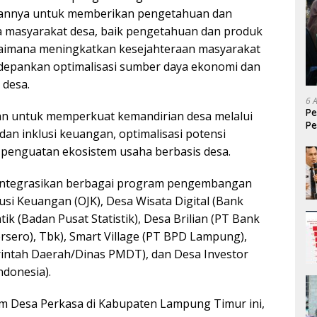
annya untuk memberikan pengetahuan dan
a masyarakat desa, baik pengetahuan dan produk
aimana meningkatkan kesejahteraan masyarakat
epankan optimalisasi sumber daya ekonomi dan
 desa.
6 
Pe
an untuk memperkuat kemandirian desa melalui
Pe
 dan inklusi keuangan, optimalisasi potensi
T
a penguatan ekosistem usaha berbasis desa.
integrasikan berbagai program pengembangan
lusi Keuangan (OJK), Desa Wisata Digital (Bank
tik (Badan Pusat Statistik), Desa Brilian (PT Bank
rsero), Tbk), Smart Village (PT BPD Lampung),
intah Daerah/Dinas PMDT), dan Desa Investor
ndonesia).
m Desa Perkasa di Kabupaten Lampung Timur ini,