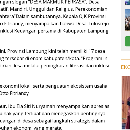
ngan slogan “DESA MAKMUR PERKASA”, Desa
atif, Mandiri, Unggul dan Religius, Perekonomian
ahtera”Dalam sambutannya, Kepala OJK Provinsi
o Fitriandy, menyampaikan bahwa Desa Tulusrejo
 Inklusi Keuangan pertama di Kabupaten Lampung
i, Provinsi Lampung kini telah memiliki 17 desa
ng tersebar di enam kabupaten/kota. “Program ini
ian desa melalui peningkatan literasi dan inklusi
EK
i ekonomi lokal, serta penguatan ekosistem usaha
Otto Fitriandy.
r, Ibu Ela Siti Nuryamah menyampaikan apresiasi
h pihak yang terlibat dan menegaskan pentingnya
uangan di desa sebagai langkah strategis dalam
uhan ekonomi yang merata.