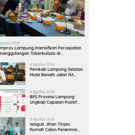
Agustus 2026
mprov Lampung Intensifkan Percepatan
nanggulangan Tuberkulosis di
anggamus
6 Agustus 2026
Pemkab Lampung Selatan
Mulai Benahi Jalan RA
Basyid, Ruas Strategis Jati
Agung Segera Dipoles
Demi Keselamatan
5 Agustus 2026
Pengguna Jalan
BPS Provinsi Lampung
Ungkap Capaian Positif
Lampung: Kemiskinan
Turun, Inflasi Terkendali,
Ekonomi Terus Tumbuh
5 Agustus 2026
Wagub Jihan Tinjau
Rumah Calon Penerima
BSPS, Dorong Peningkatan