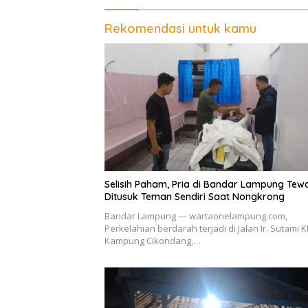
Rekomendasi untuk kamu
Selisih Paham, Pria di Bandar Lampung Tew
Ditusuk Teman Sendiri Saat Nongkrong
Bandar Lampung — wartaonelampung.com,
Perkelahian berdarah terjadi di Jalan Ir. Sutami K
Kampung Cikondang,…