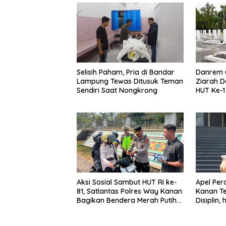
Selisih Paham, Pria di Bandar
Danrem 
Lampung Tewas Ditusuk Teman
Ziarah D
Sendiri Saat Nongkrong
HUT Ke-
Inten
Aksi Sosial Sambut HUT RI ke-
Apel Per
81, Satlantas Polres Way Kanan
Kanan Te
Bagikan Bendera Merah Putih
Disiplin,
Gratis ke Pengendara
Senpi Di