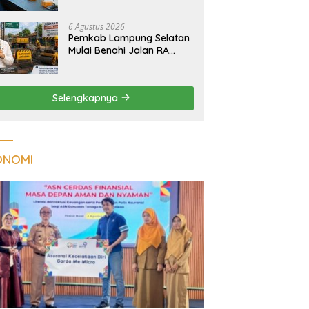
Tuberkulosis di
Tanggamus
6 Agustus 2026
Pemkab Lampung Selatan
Mulai Benahi Jalan RA
Basyid, Ruas Strategis Jati
Agung Segera Dipoles
Demi Keselamatan
Selengkapnya
Pengguna Jalan
ONOMI