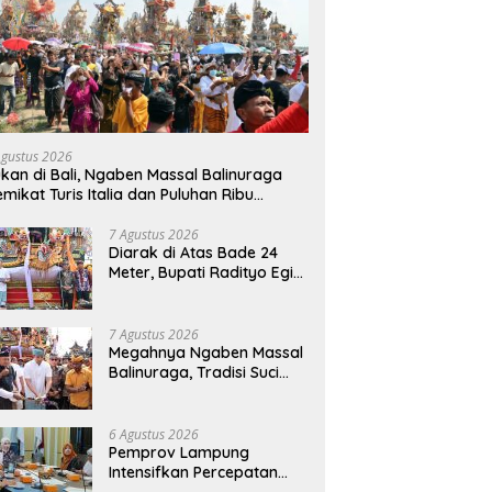
Agustus 2026
kan di Bali, Ngaben Massal Balinuraga
mikat Turis Italia dan Puluhan Ribu
ngunjung
7 Agustus 2026
Diarak di Atas Bade 24
Meter, Bupati Radityo Egi
Bawa Mimpi Besar
Balinuraga Jadi
‘Penglipuran’ Kedua pada
7 Agustus 2026
2027
Megahnya Ngaben Massal
Balinuraga, Tradisi Suci
Terbesar di Indonesia
yang Menghidupkan Desa
dan Merekatkan Ikatan
6 Agustus 2026
Keluarga
Pemprov Lampung
Intensifkan Percepatan
Penanggulangan