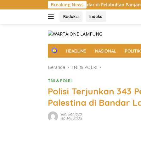
Langsung
Cape San Juan Sandar di Pelabuhan Panjang, Pelindo Dukung Su
Breaking News
ke
konten
Redaksi
Indeks
H
HEADLINE
NASIONAL
POLITIK
o
m
Beranda
TNI & POLRI
e
TNI & POLRI
Polisi Terjunkan 343 
Palestina di Bandar 
Rini Sanjaya
30 Mei 2025