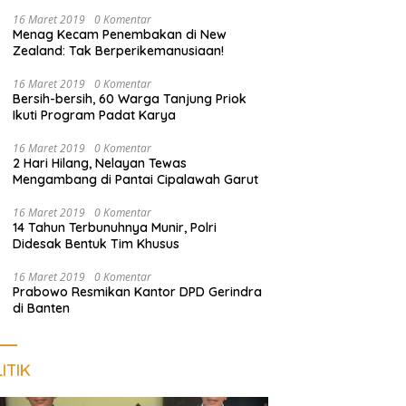
Nongkrong
16 Maret 2019
0 Komentar
Menag Kecam Penembakan di New
Zealand: Tak Berperikemanusiaan!
16 Maret 2019
0 Komentar
Bersih-bersih, 60 Warga Tanjung Priok
Ikuti Program Padat Karya
16 Maret 2019
0 Komentar
2 Hari Hilang, Nelayan Tewas
Mengambang di Pantai Cipalawah Garut
16 Maret 2019
0 Komentar
14 Tahun Terbunuhnya Munir, Polri
Didesak Bentuk Tim Khusus
16 Maret 2019
0 Komentar
Prabowo Resmikan Kantor DPD Gerindra
di Banten
ITIK