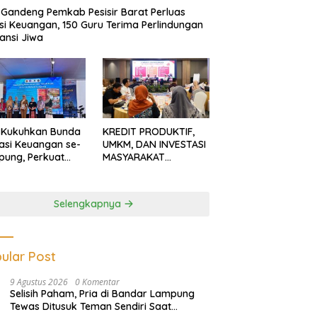
Gandeng Pemkab Pesisir Barat Perluas
usi Keuangan, 150 Guru Terima Perlindungan
ansi Jiwa
 Kukuhkan Bunda
KREDIT PRODUKTIF,
rasi Keuangan se-
UMKM, DAN INVESTASI
ung, Perkuat
MASYARAKAT
asi Masyarakat
LAMPUNG TERUS
n Pinjol dan
MENGUAT
tasi Ilegal
Selengkapnya
ular Post
9 Agustus 2026
0 Komentar
Selisih Paham, Pria di Bandar Lampung
Tewas Ditusuk Teman Sendiri Saat