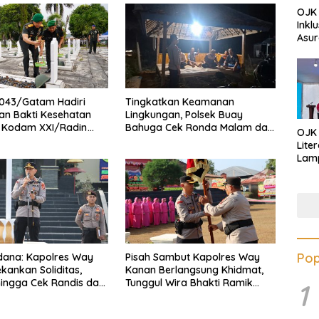
OJK 
Inkl
Asur
043/Gatam Hadiri
Tingkatkan Keamanan
an Bakti Kesehatan
Lingkungan, Polsek Buay
1 Kodam XXI/Radin
Bahuga Cek Ronda Malam dan
OJK
Sosialisasi Layanan 110
Lite
Lamp
Eduk
Lawa
Inves
Pop
dana: Kapolres Way
Pisah Sambut Kapolres Way
kankan Soliditas,
Kanan Berlangsung Khidmat,
 hingga Cek Randis dan
Tunggul Wira Bhakti Ramik
1
nas
Ragom Resmi Beralih