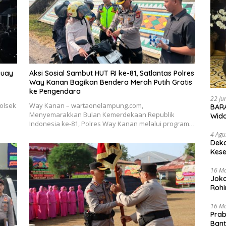
Buay
Aksi Sosial Sambut HUT RI ke-81, Satlantas Polres
Way Kanan Bagikan Bendera Merah Putih Gratis
ke Pengendara
22 Ju
olsek
Way Kanan – wartaonelampung.com,
BARA
Menyemarakkan Bulan Kemerdekaan Republik
Wid
Indonesia ke-81, Polres Way Kanan melalui program…
4 Agu
Deka
Kese
16 M
Joko
Rohi
16 M
Prab
Ban