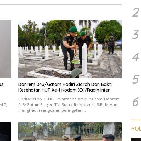
2
3
4
5
as
Danrem 043/Gatam Hadiri Ziarah Dan Bakti
Kesehatan HUT Ke-1 Kodam XXI/Radin Inten
6
BANDAR LAMPUNG – wartaonelampung.com, Danrem
M 7,
043/Gatam Brigjen TNI Sumarlin Marzuki, S.E., M.Han.,
menghadiri rangkaian peringatan…
POL