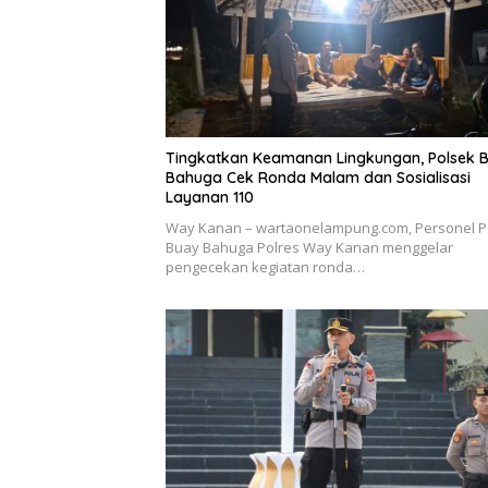
Tingkatkan Keamanan Lingkungan, Polsek 
Bahuga Cek Ronda Malam dan Sosialisasi
Layanan 110
Way Kanan – wartaonelampung.com, Personel P
Buay Bahuga Polres Way Kanan menggelar
pengecekan kegiatan ronda…