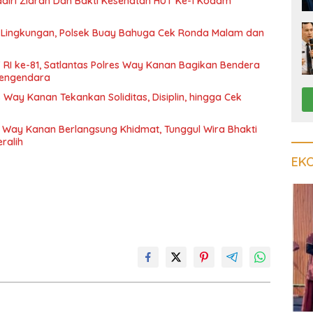
iri Ziarah Dan Bakti Kesehatan HUT Ke-1 Kodam
Lingkungan, Polsek Buay Bahuga Cek Ronda Malam dan
 RI ke-81, Satlantas Polres Way Kanan Bagikan Bendera
 Pengendara
 Way Kanan Tekankan Soliditas, Disiplin, hingga Cek
 Way Kanan Berlangsung Khidmat, Tunggul Wira Bhakti
ralih
EK