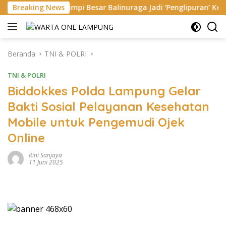
Langsung
 Mimpi Besar Balinuraga Jadi ‘Penglipuran’ Kedua pada 2027
Breaking News
ke
konten
Beranda
TNI & POLRI
TNI & POLRI
Biddokkes Polda Lampung Gelar
Bakti Sosial Pelayanan Kesehatan
Mobile untuk Pengemudi Ojek
Online
Rini Sanjaya
11 Juni 2025