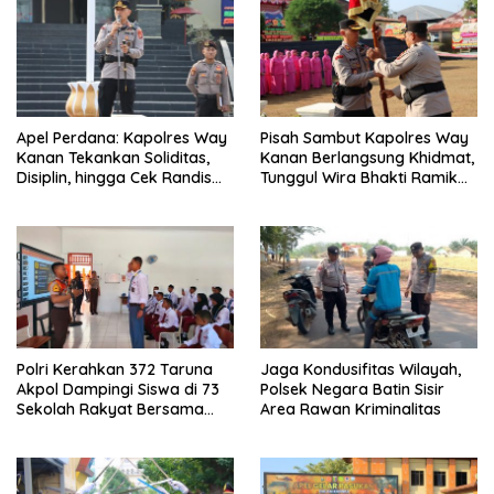
Apel Perdana: Kapolres Way
Pisah Sambut Kapolres Way
Kanan Tekankan Soliditas,
Kanan Berlangsung Khidmat,
Disiplin, hingga Cek Randis
Tunggul Wira Bhakti Ramik
dan Senpi Dinas
Ragom Resmi Beralih
Polri Kerahkan 372 Taruna
Jaga Kondusifitas Wilayah,
Akpol Dampingi Siswa di 73
Polsek Negara Batin Sisir
Sekolah Rakyat Bersama
Area Rawan Kriminalitas
Taruna Akademi TNI