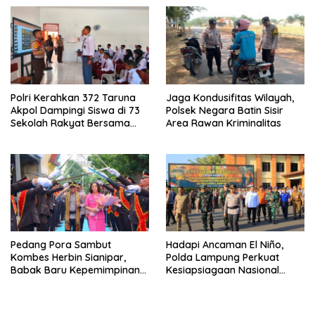
Polri Kerahkan 372 Taruna
Jaga Kondusifitas Wilayah,
Akpol Dampingi Siswa di 73
Polsek Negara Batin Sisir
Sekolah Rakyat Bersama
Area Rawan Kriminalitas
Taruna Akademi TNI
Pedang Pora Sambut
Hadapi Ancaman El Niño,
Kombes Herbin Sianipar,
Polda Lampung Perkuat
Babak Baru Kepemimpinan
Kesiapsiagaan Nasional
di Polresta Bandar Lampung
Antisipasi Karhutla