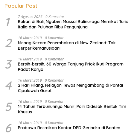
Popular Post
1
7 Agustus 2026
0 Komentar
Bukan di Bali, Ngaben Massal Balinuraga Memikat Turis
Italia dan Puluhan Ribu Pengunjung
2
16 Maret 2019
0 Komentar
Menag Kecam Penembakan di New Zealand: Tak
Berperikemanusiaan!
3
16 Maret 2019
0 Komentar
Bersih-bersih, 60 Warga Tanjung Priok Ikuti Program
Padat Karya
4
16 Maret 2019
0 Komentar
2 Hari Hilang, Nelayan Tewas Mengambang di Pantai
Cipalawah Garut
5
16 Maret 2019
0 Komentar
14 Tahun Terbunuhnya Munir, Polri Didesak Bentuk Tim
Khusus
6
16 Maret 2019
0 Komentar
Prabowo Resmikan Kantor DPD Gerindra di Banten