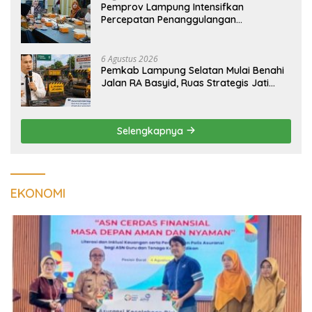
Pemprov Lampung Intensifkan
Percepatan Penanggulangan
Tuberkulosis di Tanggamus
6 Agustus 2026
Pemkab Lampung Selatan Mulai Benahi
Jalan RA Basyid, Ruas Strategis Jati
Agung Segera Dipoles Demi
Keselamatan Pengguna Jalan
Selengkapnya
EKONOMI