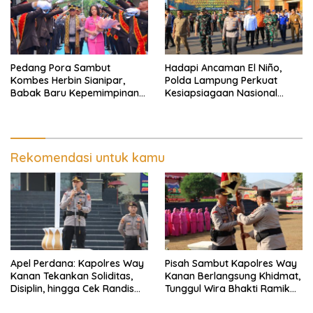
Pedang Pora Sambut
Hadapi Ancaman El Niño,
Kombes Herbin Sianipar,
Polda Lampung Perkuat
Babak Baru Kepemimpinan
Kesiapsiagaan Nasional
di Polresta Bandar Lampung
Antisipasi Karhutla
Rekomendasi untuk kamu
Apel Perdana: Kapolres Way
Pisah Sambut Kapolres Way
Kanan Tekankan Soliditas,
Kanan Berlangsung Khidmat,
Disiplin, hingga Cek Randis
Tunggul Wira Bhakti Ramik
dan Senpi Dinas
Ragom Resmi Beralih