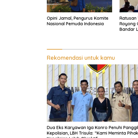
Opini Jamal, Pengurus Komite
Ratusan
Nasional Pemuda Indonesia
Royong G
Bandar 
Kepasti
Pengeru
Penganc
Pemalsu
Rekomendasi untuk kamu
Dua Eks Karyawan Iga Konro Penuhi Panggi
Kepolisian, LBH Trisula: “Kami Meminta Piha