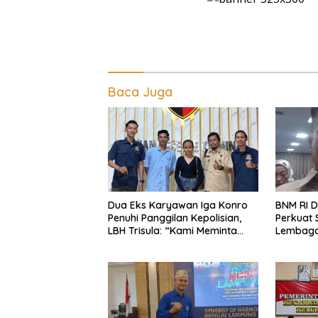
Baca Juga
Dua Eks Karyawan Iga Konro
BNM RI D
Penuhi Panggilan Kepolisian,
Perkuat 
LBH Trisula: “Kami Meminta
Lembaga
Pihak Kepolisian Lebih Objektif
Beranta
di Lamp