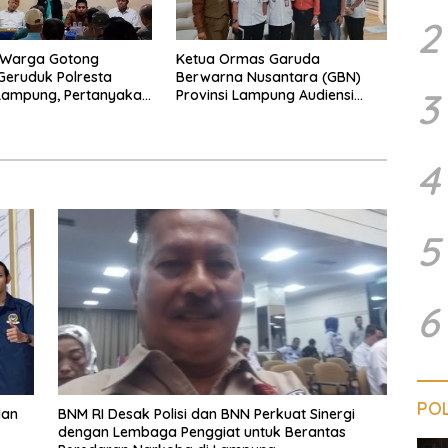
2
 Warga Gotong
Ketua Ormas Garuda
eruduk Polresta
Berwarna Nusantara (GBN)
3
Lampung, Pertanyakan
Provinsi Lampung Audiensi
an Hukum Dugaan
dengan Direktur RSUD Dr. H.
sakan dan
Abdul Moeloek Bahas Program
aman dan Dugaan
Kendaraan Listrik
4
an Sporadik Tanah
5
6
POL
lan
BNM RI Desak Polisi dan BNN Perkuat Sinergi
k
dengan Lembaga Penggiat untuk Berantas