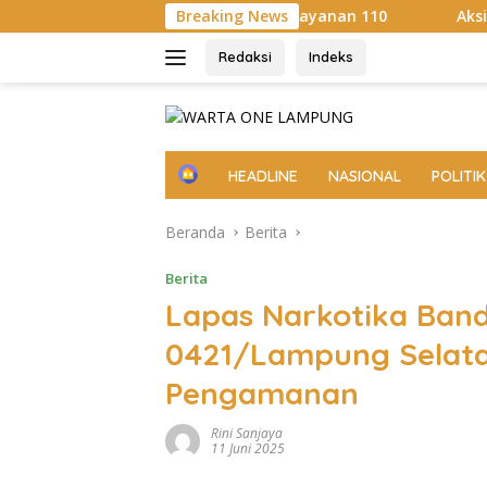
Langsung
Sosialisasi Layanan 110
Breaking News
Aksi Sosial Sambut HUT RI k
ke
konten
Redaksi
Indeks
H
HEADLINE
NASIONAL
POLITIK
o
m
Beranda
Berita
e
Berita
Lapas Narkotika Ban
0421/Lampung Selat
Pengamanan
Rini Sanjaya
11 Juni 2025