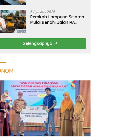
Tuberkulosis di
Tanggamus
6 Agustus 2026
Pemkab Lampung Selatan
Mulai Benahi Jalan RA
Basyid, Ruas Strategis Jati
Agung Segera Dipoles
Demi Keselamatan
Selengkapnya
Pengguna Jalan
ONOMI