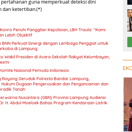
pertahanan guna memperkuat deteksi dini
dan ketertiban.(*)
onro Penuhi Panggilan Kepolisian, LBH Trisula: “Kami
an Lebih Objektif
an BNN Perkuat Sinergi dengan Lembaga Penggiat untuk
arkoba di Lampung
oto Wakil Presiden di Acara Sekolah Rakyat Kelumbayan,
Resmi
EK
 Komite Nasional Pemuda Indonesia
 Royong Geruduk Polresta Bandar Lampung,
an Hukum Dugaan Pengerusakan dan Pengancaman dan
radik Tanah
erwarna Nusantara (GBN) Provinsi Lampung Audiensi
Dr. H. Abdul Moeloek Bahas Program Kendaraan Listrik