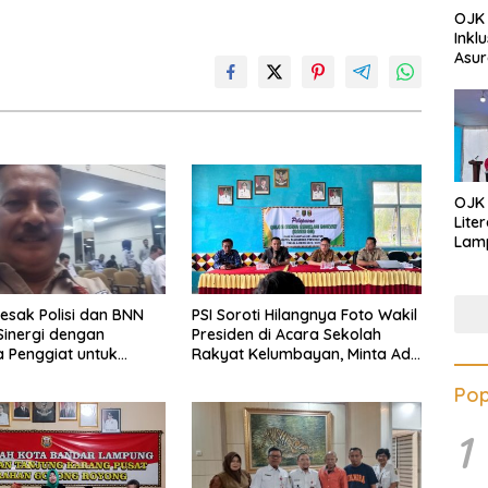
OJK 
Inkl
Asur
OJK
Lite
Lamp
Eduk
Lawa
Inves
esak Polisi dan BNN
PSI Soroti Hilangnya Foto Wakil
Sinergi dengan
Presiden di Acara Sekolah
 Penggiat untuk
Rakyat Kelumbayan, Minta Ada
s Peredaran Narkoba
Penjelasan Resmi
Pop
ung
1