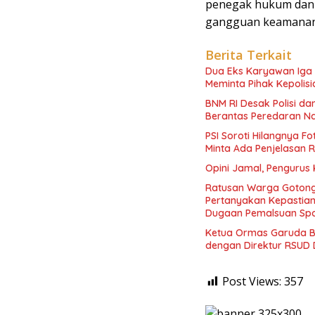
penegak hukum dan 
gangguan keamanan 
Berita Terkait
Dua Eks Karyawan Iga K
Meminta Pihak Kepolisi
BNM RI Desak Polisi d
Berantas Peredaran N
PSI Soroti Hilangnya F
Minta Ada Penjelasan 
Opini Jamal, Pengurus
Ratusan Warga Gotong
Pertanyakan Kepasti
Dugaan Pemalsuan Spo
Ketua Ormas Garuda B
dengan Direktur RSUD 
Post Views:
357