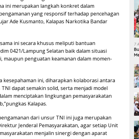
ma ini merupakan langkah konkret dalam
pengamanan yang responsif terhadap pencehagan
ujar Ade Kusmanto, Kalapas Narkotika Bandar
 sama ini secara khusus meliputi bantuan
7 
Bu
im 0421/Lampung Selatan baik dalam situasi
Me
ensi, maupun penguatan keamanan dalam momen-
Pe
 kesepahaman ini, diharapkan kolaborasi antara
 TNI dapat semakin solid, serta menjadi model
f dalam menciptakan lingkungan pemasyarakatan
ib,”pungkas Kalapas.
pengamanan dari unsur TNI ini juga merupakan
irektur Jenderal Pemasyarakatan, agar setiap Unit
masyarakatan menjalin sinergi dengan aparat