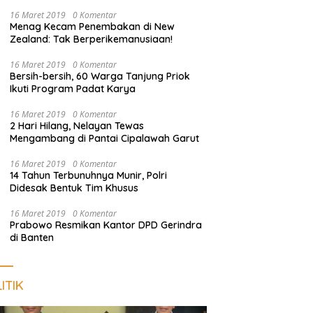
dan Sosialisasi Layanan 110
16 Maret 2019
0 Komentar
Menag Kecam Penembakan di New
Zealand: Tak Berperikemanusiaan!
16 Maret 2019
0 Komentar
Bersih-bersih, 60 Warga Tanjung Priok
Ikuti Program Padat Karya
16 Maret 2019
0 Komentar
2 Hari Hilang, Nelayan Tewas
Mengambang di Pantai Cipalawah Garut
16 Maret 2019
0 Komentar
14 Tahun Terbunuhnya Munir, Polri
Didesak Bentuk Tim Khusus
16 Maret 2019
0 Komentar
Prabowo Resmikan Kantor DPD Gerindra
di Banten
ITIK