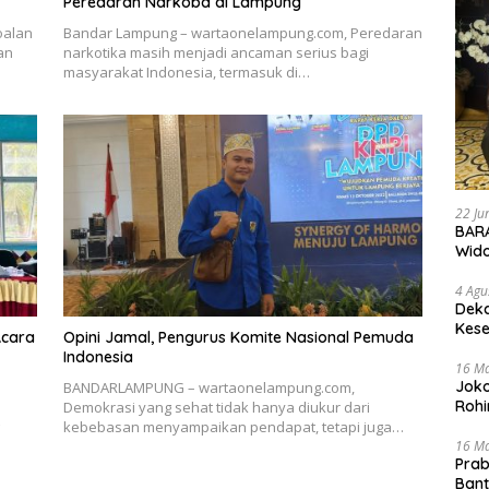
Peredaran Narkoba di Lampung
oalan
Bandar Lampung – wartaonelampung.com, Peredaran
an
narkotika masih menjadi ancaman serius bagi
masyarakat Indonesia, termasuk di…
22 Ju
BARA
Wid
4 Agu
Deka
Kese
Acara
Opini Jamal, Pengurus Komite Nasional Pemuda
Indonesia
16 M
Joko
BANDARLAMPUNG – wartaonelampung.com,
Rohi
Demokrasi yang sehat tidak hanya diukur dari
kebebasan menyampaikan pendapat, tetapi juga…
16 M
Prab
Ban