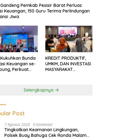
Gandeng Pemkab Pesisir Barat Perluas
usi Keuangan, 150 Guru Terima Perlindungan
ansi Jiwa
 Kukuhkan Bunda
KREDIT PRODUKTIF,
rasi Keuangan se-
UMKM, DAN INVESTASI
ung, Perkuat
MASYARAKAT
asi Masyarakat
LAMPUNG TERUS
n Pinjol dan
MENGUAT
tasi Ilegal
Selengkapnya
ular Post
7 Agustus 2026
0 Komentar
Tingkatkan Keamanan Lingkungan,
Polsek Buay Bahuga Cek Ronda Malam