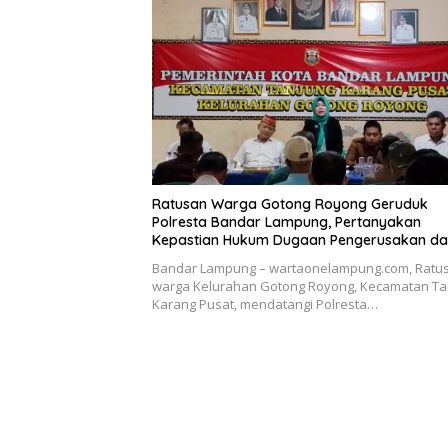
Ratusan Warga Gotong Royong Geruduk
Polresta Bandar Lampung, Pertanyakan
Kepastian Hukum Dugaan Pengerusakan d
Pengancaman dan Dugaan Pemalsuan Spor
Bandar Lampung – wartaonelampung.com, Ratu
Tanah
warga Kelurahan Gotong Royong, Kecamatan Ta
Karang Pusat, mendatangi Polresta…