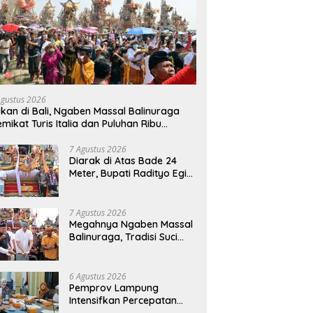
Agustus 2026
kan di Bali, Ngaben Massal Balinuraga
mikat Turis Italia dan Puluhan Ribu
ngunjung
7 Agustus 2026
Diarak di Atas Bade 24
Meter, Bupati Radityo Egi
Bawa Mimpi Besar
Balinuraga Jadi
‘Penglipuran’ Kedua pada
7 Agustus 2026
2027
Megahnya Ngaben Massal
Balinuraga, Tradisi Suci
Terbesar di Indonesia
yang Menghidupkan Desa
dan Merekatkan Ikatan
6 Agustus 2026
Keluarga
Pemprov Lampung
Intensifkan Percepatan
Penanggulangan