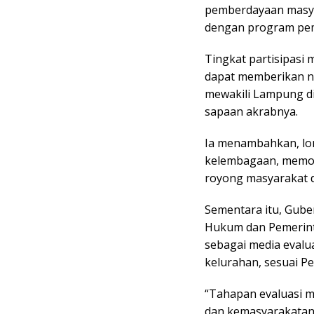
pemberdayaan masyar
dengan program peme
Tingkat partisipasi 
dapat memberikan ni
mewakili Lampung di 
sapaan akrabnya.
Ia menambahkan, lo
kelembagaan, memoti
royong masyarakat 
Sementara itu, Gube
Hukum dan Pemerinta
sebagai media evalu
kelurahan, sesuai P
“Tahapan evaluasi me
dan kemasyarakatan, 