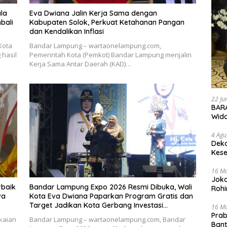
la
Eva Dwiana Jalin Kerja Sama dengan
bali
Kabupaten Solok, Perkuat Ketahanan Pangan
dan Kendalikan Inflasi
Kota
Bandar Lampung – wartaonelampung.com,
hasil
Pemerintah Kota (Pemkot) Bandar Lampung menjalin
Kerja Sama Antar Daerah (KAD)…
22 Ju
BARA
Wid
4 Agu
Deka
Kese
16 M
Joko
rbaik
Bandar Lampung Expo 2026 Resmi Dibuka, Wali
Rohi
va
Kota Eva Dwiana Paparkan Program Gratis dan
Target Jadikan Kota Gerbang Investasi
16 M
Lampung
Prab
kaian
Bandar Lampung – wartaonelampung.com, Bandar
Ban