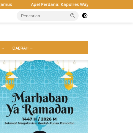
na: Kapolres Way Kanan Tekankan Soliditas, Disiplin, hingga C
DAERAH