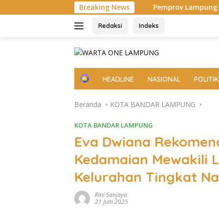
Langsung
 Diamankan
Pemprov Lampung Intensifkan Percepatan 
Breaking News
ke
konten
Redaksi
Indeks
H
HEADLINE
NASIONAL
POLITIK
o
m
Beranda
KOTA BANDAR LAMPUNG
e
KOTA BANDAR LAMPUNG
Eva Dwiana Rekomend
Kedamaian Mewakili
Kelurahan Tingkat Na
Rini Sanjaya
21 Juni 2025