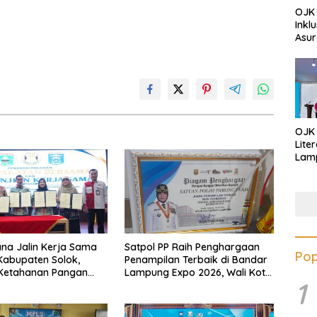
OJK 
Inkl
Asur
OJK
Lite
Lamp
Eduk
Lawa
Inves
na Jalin Kerja Sama
Satpol PP Raih Penghargaan
Pop
abupaten Solok,
Penampilan Terbaik di Bandar
 Ketahanan Pangan
Lampung Expo 2026, Wali Kota
1
likan Inflasi
Eva Dwiana Ajak Tingkatkan
Pelayanan untuk Masyarakat