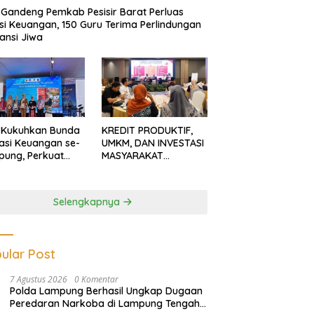
Gandeng Pemkab Pesisir Barat Perluas
usi Keuangan, 150 Guru Terima Perlindungan
ansi Jiwa
 Kukuhkan Bunda
KREDIT PRODUKTIF,
rasi Keuangan se-
UMKM, DAN INVESTASI
ung, Perkuat
MASYARAKAT
asi Masyarakat
LAMPUNG TERUS
n Pinjol dan
MENGUAT
tasi Ilegal
Selengkapnya
ular Post
7 Agustus 2026
0 Komentar
Polda Lampung Berhasil Ungkap Dugaan
Peredaran Narkoba di Lampung Tengah,