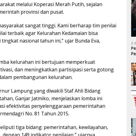
akat melalui Koperasi Merah Putih, sejalan
rintah provinsi dan pusat.
masyarakat sangat tinggi. Kami berharap tim penilai
lai terbaik agar Kelurahan Kedamaian bisa
tingkat nasional tahun ini,” ujar Bunda Eva,
6 
Pe
Pe
T
mba kelurahan ini bertujuan memperkuat
vasi, dan meningkatkan partisipasi serta gotong
dalam pembangunan kelurahan.
rnur Lampung yang diwakili Staf Ahli Bidang
han, Ganjar Jatmiko, menjelaskan lomba ini
asi efektivitas penyelenggaraan pemerintahan
ermendagri No. 81 Tahun 2015.
liputi tiga bidang: pemerintahan, kewilayahan,
dengan 149 indikator penilaian,” ujarnya.