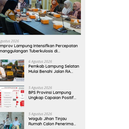
Agustus 2026
mprov Lampung Intensifkan Percepatan
nanggulangan Tuberkulosis di
anggamus
6 Agustus 2026
Pemkab Lampung Selatan
Mulai Benahi Jalan RA
Basyid, Ruas Strategis Jati
Agung Segera Dipoles
Demi Keselamatan
5 Agustus 2026
Pengguna Jalan
BPS Provinsi Lampung
Ungkap Capaian Positif
Lampung: Kemiskinan
Turun, Inflasi Terkendali,
Ekonomi Terus Tumbuh
5 Agustus 2026
Wagub Jihan Tinjau
Rumah Calon Penerima
BSPS, Dorong Peningkatan