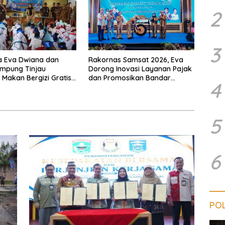
2
3
a Eva Dwiana dan
Rakornas Samsat 2026, Eva
ampung Tinjau
Dorong Inovasi Layanan Pajak
Makan Bergizi Gratis,
dan Promosikan Bandar
4
 Menu Berkualitas dan
Lampung
asaran
5
6
POL