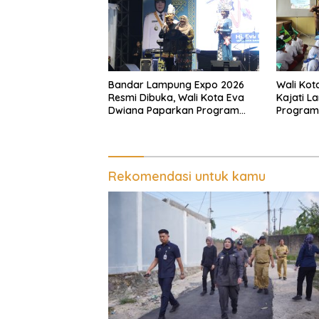
Bandar Lampung Expo 2026
Wali Kot
Resmi Dibuka, Wali Kota Eva
Kajati L
Dwiana Paparkan Program
Program 
Gratis dan Target Jadikan
Pastikan
Kota Gerbang Investasi
Tepat S
Lampung
Rekomendasi untuk kamu