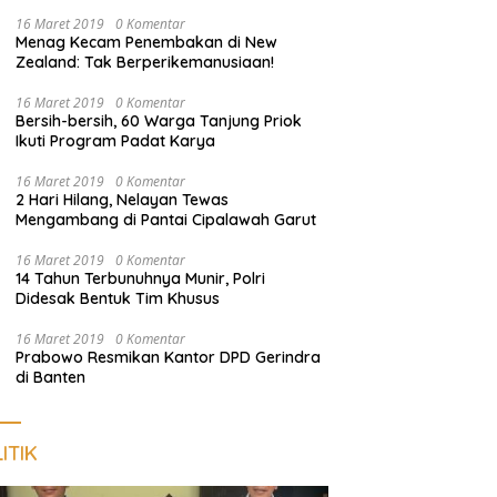
Empat Terduga Pelaku Diamankan
16 Maret 2019
0 Komentar
Menag Kecam Penembakan di New
Zealand: Tak Berperikemanusiaan!
16 Maret 2019
0 Komentar
Bersih-bersih, 60 Warga Tanjung Priok
Ikuti Program Padat Karya
16 Maret 2019
0 Komentar
2 Hari Hilang, Nelayan Tewas
Mengambang di Pantai Cipalawah Garut
16 Maret 2019
0 Komentar
14 Tahun Terbunuhnya Munir, Polri
Didesak Bentuk Tim Khusus
16 Maret 2019
0 Komentar
Prabowo Resmikan Kantor DPD Gerindra
di Banten
ITIK