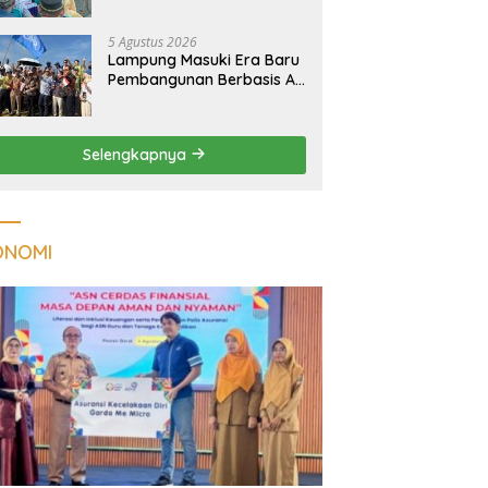
Kualitas Hunian Warga
dan Serap Aspirasi
5 Agustus 2026
Masyarakat
Lampung Masuki Era Baru
Pembangunan Berbasis AI,
Satelit Hiperspektral
Lampung-1 Resmi
Mengorbit
Selengkapnya
ONOMI