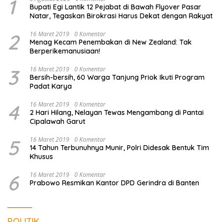
1
Bupati Egi Lantik 12 Pejabat di Bawah Flyover Pasar
Natar, Tegaskan Birokrasi Harus Dekat dengan Rakyat
2
16 Maret 2019
0 Komentar
Menag Kecam Penembakan di New Zealand: Tak
Berperikemanusiaan!
3
16 Maret 2019
0 Komentar
Bersih-bersih, 60 Warga Tanjung Priok Ikuti Program
Padat Karya
4
16 Maret 2019
0 Komentar
2 Hari Hilang, Nelayan Tewas Mengambang di Pantai
Cipalawah Garut
5
16 Maret 2019
0 Komentar
14 Tahun Terbunuhnya Munir, Polri Didesak Bentuk Tim
Khusus
6
16 Maret 2019
0 Komentar
Prabowo Resmikan Kantor DPD Gerindra di Banten
POLITIK