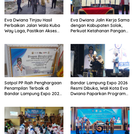
Eva Dwiana Tinjau Hasil
Eva Dwiana Jalin Kerja Sama
Perbaikan Jalan Wala Kuba
dengan Kabupaten Solok,
Way Laga, Pastikan Akses
Perkuat Ketahanan Pangan
Warga Kembali Aman dan
dan Kendalikan Inflasi
Nyaman
Satpol PP Raih Penghargaan
Bandar Lampung Expo 2026
Penampilan Terbaik di
Resmi Dibuka, Wali Kota Eva
Bandar Lampung Expo 2026,
Dwiana Paparkan Program
Wali Kota Eva Dwiana Ajak
Gratis dan Target Jadikan
Tingkatkan Pelayanan untuk
Kota Gerbang Investasi
Masyarakat
Lampung