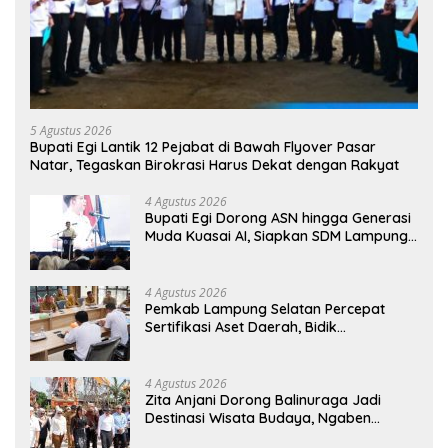
5 Agustus 2026
Bupati Egi Lantik 12 Pejabat di Bawah Flyover Pasar
Natar, Tegaskan Birokrasi Harus Dekat dengan Rakyat
4 Agustus 2026
Bupati Egi Dorong ASN hingga Generasi
Muda Kuasai AI, Siapkan SDM Lampung
Selatan Hadapi Era Digital
4 Agustus 2026
Pemkab Lampung Selatan Percepat
Sertifikasi Aset Daerah, Bidik
Peningkatan Nilai MCSP KPK
4 Agustus 2026
Zita Anjani Dorong Balinuraga Jadi
Destinasi Wisata Budaya, Ngaben
Massal Dinilai Miliki Daya Tarik Nasional