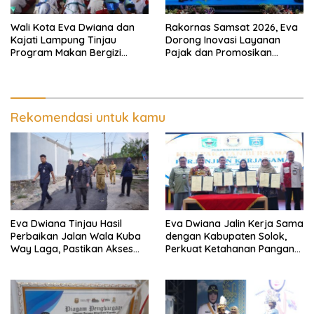
Wali Kota Eva Dwiana dan
Rakornas Samsat 2026, Eva
Kajati Lampung Tinjau
Dorong Inovasi Layanan
Program Makan Bergizi
Pajak dan Promosikan
Gratis, Pastikan Menu
Bandar Lampung
Berkualitas dan Tepat
Sasaran
Rekomendasi untuk kamu
Eva Dwiana Tinjau Hasil
Eva Dwiana Jalin Kerja Sama
Perbaikan Jalan Wala Kuba
dengan Kabupaten Solok,
Way Laga, Pastikan Akses
Perkuat Ketahanan Pangan
Warga Kembali Aman dan
dan Kendalikan Inflasi
Nyaman