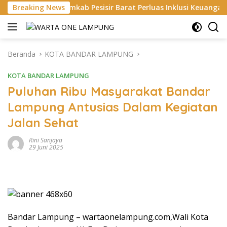
Langsung
g Pemkab Pesisir Barat Perluas Inklusi Keuangan, 150 Guru Ter
Breaking News
ke
konten
Beranda
KOTA BANDAR LAMPUNG
KOTA BANDAR LAMPUNG
Puluhan Ribu Masyarakat Bandar
Lampung Antusias Dalam Kegiatan
Jalan Sehat
Rini Sanjaya
29 Juni 2025
Bandar Lampung – wartaonelampung.com,Wali Kota