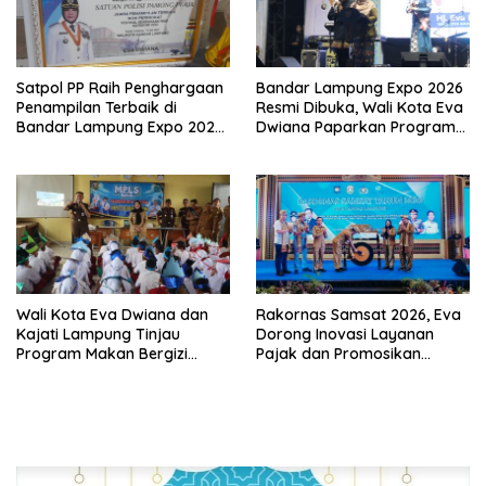
Satpol PP Raih Penghargaan
Bandar Lampung Expo 2026
Penampilan Terbaik di
Resmi Dibuka, Wali Kota Eva
Bandar Lampung Expo 2026,
Dwiana Paparkan Program
Wali Kota Eva Dwiana Ajak
Gratis dan Target Jadikan
Tingkatkan Pelayanan untuk
Kota Gerbang Investasi
Masyarakat
Lampung
Wali Kota Eva Dwiana dan
Rakornas Samsat 2026, Eva
Kajati Lampung Tinjau
Dorong Inovasi Layanan
Program Makan Bergizi
Pajak dan Promosikan
Gratis, Pastikan Menu
Bandar Lampung
Berkualitas dan Tepat
Sasaran