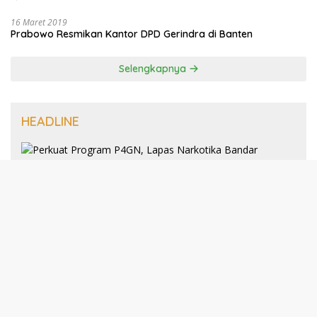
16 Maret 2019
Prabowo Resmikan Kantor DPD Gerindra di Banten
Selengkapnya
HEADLINE
8 Januari 2025
Perkuat Program P4GN, Lapas
Narkotika Bandar Lampung Terima
Audiensi dari BNN Kabupaten Lampung
Selatan
30 Desember 2024
193 Guru PAI Profesional Kota Bandar
Lampung Dikukuhkan Dalam Yudisium
PPG Tahun 2024