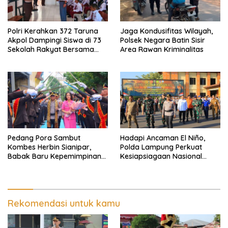
Polri Kerahkan 372 Taruna
Jaga Kondusifitas Wilayah,
Akpol Dampingi Siswa di 73
Polsek Negara Batin Sisir
Sekolah Rakyat Bersama
Area Rawan Kriminalitas
Taruna Akademi TNI
Pedang Pora Sambut
Hadapi Ancaman El Niño,
Kombes Herbin Sianipar,
Polda Lampung Perkuat
Babak Baru Kepemimpinan
Kesiapsiagaan Nasional
di Polresta Bandar Lampung
Antisipasi Karhutla
Rekomendasi untuk kamu