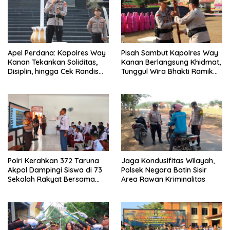
Apel Perdana: Kapolres Way
Pisah Sambut Kapolres Way
Kanan Tekankan Soliditas,
Kanan Berlangsung Khidmat,
Disiplin, hingga Cek Randis
Tunggul Wira Bhakti Ramik
dan Senpi Dinas
Ragom Resmi Beralih
Polri Kerahkan 372 Taruna
Jaga Kondusifitas Wilayah,
Akpol Dampingi Siswa di 73
Polsek Negara Batin Sisir
Sekolah Rakyat Bersama
Area Rawan Kriminalitas
Taruna Akademi TNI