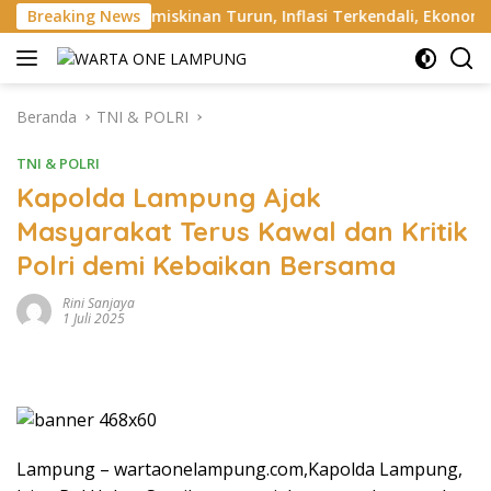
Langsung
: Kemiskinan Turun, Inflasi Terkendali, Ekonomi Terus Tumbuh
Breaking News
ke
konten
Beranda
TNI & POLRI
TNI & POLRI
Kapolda Lampung Ajak
Masyarakat Terus Kawal dan Kritik
Polri demi Kebaikan Bersama
Rini Sanjaya
1 Juli 2025
Lampung – wartaonelampung.com,Kapolda Lampung,