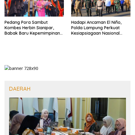
Pedang Pora Sambut
Hadapi Ancaman El Niño,
Kombes Herbin Sianipar,
Polda Lampung Perkuat
Babak Baru Kepemimpinan
Kesiapsiagaan Nasional
di Polresta Bandar Lampung
Antisipasi Karhutla
DAERAH