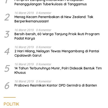
Penanggulangan Tuberkulosis di Tanggamus
2
16 Maret 2019
0 Komentar
Menag Kecam Penembakan di New Zealand: Tak
Berperikemanusiaan!
3
16 Maret 2019
0 Komentar
Bersih-bersih, 60 Warga Tanjung Priok Ikuti Program
Padat Karya
4
16 Maret 2019
0 Komentar
2 Hari Hilang, Nelayan Tewas Mengambang di Pantai
Cipalawah Garut
5
16 Maret 2019
0 Komentar
14 Tahun Terbunuhnya Munir, Polri Didesak Bentuk Tim
Khusus
6
16 Maret 2019
0 Komentar
Prabowo Resmikan Kantor DPD Gerindra di Banten
POLITIK