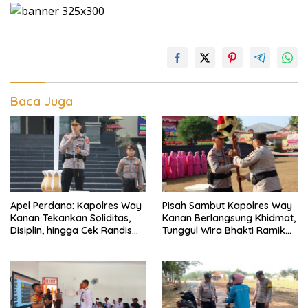
Baca Juga
Apel Perdana: Kapolres Way
Pisah Sambut Kapolres Way
Kanan Tekankan Soliditas,
Kanan Berlangsung Khidmat,
Disiplin, hingga Cek Randis
Tunggul Wira Bhakti Ramik
dan Senpi Dinas
Ragom Resmi Beralih