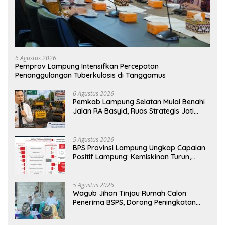
6 Agustus 2026
Pemprov Lampung Intensifkan Percepatan
Penanggulangan Tuberkulosis di Tanggamus
6 Agustus 2026
Pemkab Lampung Selatan Mulai Benahi
Jalan RA Basyid, Ruas Strategis Jati
Agung Segera Dipoles Demi
Keselamatan Pengguna Jalan
5 Agustus 2026
BPS Provinsi Lampung Ungkap Capaian
Positif Lampung: Kemiskinan Turun,
Inflasi Terkendali, Ekonomi Terus
Tumbuh
5 Agustus 2026
Wagub Jihan Tinjau Rumah Calon
Penerima BSPS, Dorong Peningkatan
Kualitas Hunian Warga dan Serap
Aspirasi Masyarakat