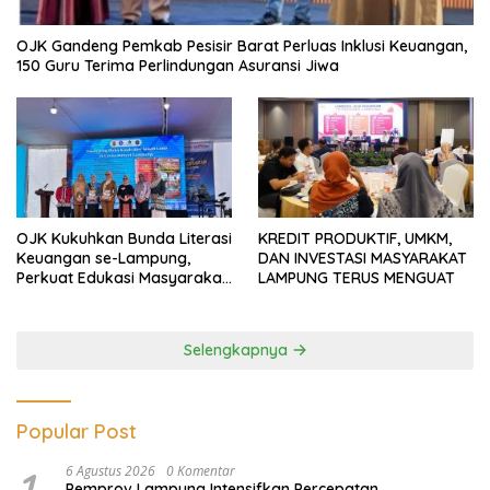
OJK Gandeng Pemkab Pesisir Barat Perluas Inklusi Keuangan,
150 Guru Terima Perlindungan Asuransi Jiwa
OJK Kukuhkan Bunda Literasi
KREDIT PRODUKTIF, UMKM,
Keuangan se-Lampung,
DAN INVESTASI MASYARAKAT
Perkuat Edukasi Masyarakat
LAMPUNG TERUS MENGUAT
Lawan Pinjol dan Investasi
Ilegal
Selengkapnya
Popular Post
1
6 Agustus 2026
0 Komentar
Pemprov Lampung Intensifkan Percepatan