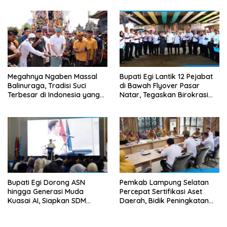
Kedua pada 2027
Megahnya Ngaben Massal
Bupati Egi Lantik 12 Pejabat
Balinuraga, Tradisi Suci
di Bawah Flyover Pasar
Terbesar di Indonesia yang
Natar, Tegaskan Birokrasi
Menghidupkan Desa dan
Harus Dekat dengan Rakyat
Merekatkan Ikatan Keluarga
Bupati Egi Dorong ASN
Pemkab Lampung Selatan
hingga Generasi Muda
Percepat Sertifikasi Aset
Kuasai AI, Siapkan SDM
Daerah, Bidik Peningkatan
Lampung Selatan Hadapi Era
Nilai MCSP KPK
Digital