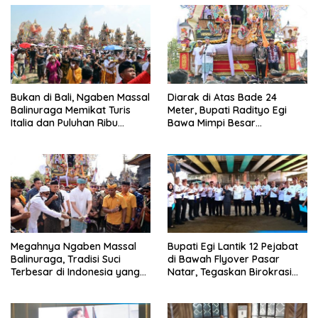
Bukan di Bali, Ngaben Massal
Diarak di Atas Bade 24
Balinuraga Memikat Turis
Meter, Bupati Radityo Egi
Italia dan Puluhan Ribu
Bawa Mimpi Besar
Pengunjung
Balinuraga Jadi ‘Penglipuran’
Kedua pada 2027
Megahnya Ngaben Massal
Bupati Egi Lantik 12 Pejabat
Balinuraga, Tradisi Suci
di Bawah Flyover Pasar
Terbesar di Indonesia yang
Natar, Tegaskan Birokrasi
Menghidupkan Desa dan
Harus Dekat dengan Rakyat
Merekatkan Ikatan Keluarga