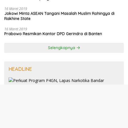
16 Maret 2019
Jokowi Minta ASEAN Tangani Masalah Muslim Rohingya di
Rakhine State
16 Maret 2019
Prabowo Resmikan Kantor DPD Gerindra di Banten
Selengkapnya
HEADLINE
8 Januari 2025
Perkuat Program P4GN, Lapas
Narkotika Bandar Lampung Terima
Audiensi dari BNN Kabupaten Lampung
Selatan