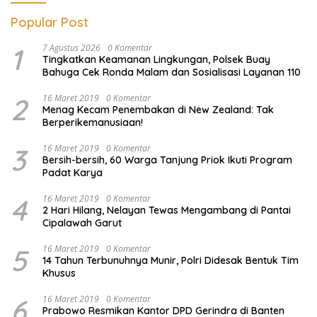
Popular Post
1
7 Agustus 2026
0 Komentar
Tingkatkan Keamanan Lingkungan, Polsek Buay
Bahuga Cek Ronda Malam dan Sosialisasi Layanan 110
2
16 Maret 2019
0 Komentar
Menag Kecam Penembakan di New Zealand: Tak
Berperikemanusiaan!
3
16 Maret 2019
0 Komentar
Bersih-bersih, 60 Warga Tanjung Priok Ikuti Program
Padat Karya
4
16 Maret 2019
0 Komentar
2 Hari Hilang, Nelayan Tewas Mengambang di Pantai
Cipalawah Garut
5
16 Maret 2019
0 Komentar
14 Tahun Terbunuhnya Munir, Polri Didesak Bentuk Tim
Khusus
6
16 Maret 2019
0 Komentar
Prabowo Resmikan Kantor DPD Gerindra di Banten