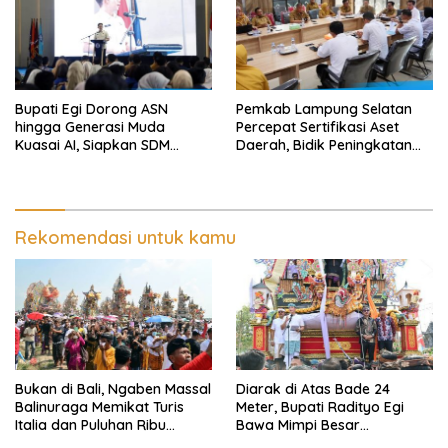
Bupati Egi Dorong ASN
Pemkab Lampung Selatan
hingga Generasi Muda
Percepat Sertifikasi Aset
Kuasai AI, Siapkan SDM
Daerah, Bidik Peningkatan
Lampung Selatan Hadapi Era
Nilai MCSP KPK
Digital
Rekomendasi untuk kamu
Bukan di Bali, Ngaben Massal
Diarak di Atas Bade 24
Balinuraga Memikat Turis
Meter, Bupati Radityo Egi
Italia dan Puluhan Ribu
Bawa Mimpi Besar
Pengunjung
Balinuraga Jadi ‘Penglipuran’