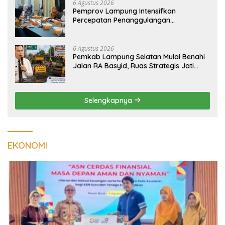
6 Agustus 2026
Pemprov Lampung Intensifkan
Percepatan Penanggulangan
Tuberkulosis di Tanggamus
6 Agustus 2026
Pemkab Lampung Selatan Mulai Benahi
Jalan RA Basyid, Ruas Strategis Jati
Agung Segera Dipoles Demi
Keselamatan Pengguna Jalan
Selengkapnya
EKONOMI