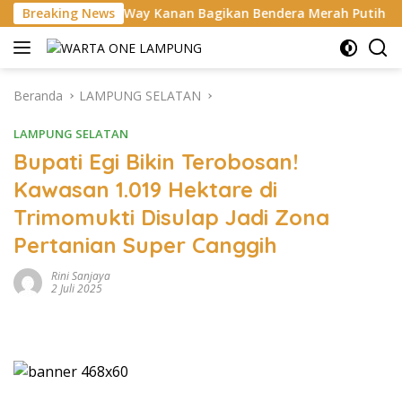
Langsung
es Way Kanan Bagikan Bendera Merah Putih Gratis ke Pengendar
Breaking News
ke
konten
Beranda
LAMPUNG SELATAN
LAMPUNG SELATAN
Bupati Egi Bikin Terobosan!
Kawasan 1.019 Hektare di
Trimomukti Disulap Jadi Zona
Pertanian Super Canggih
Rini Sanjaya
2 Juli 2025