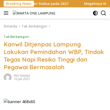
Langsung
puran’ Kedua pada 2027
Breaking News
Megahnya Ngaben Massal Balinu
ke
konten
Beranda
Tak Berkategori
Tak Berkategori
Kanwil Ditjenpas Lampung
Lakukan Pemindahan WBP, Tindak
Tegas Napi Resiko Tinggi dan
Pegawai Bermasalah
Rini Sanjaya
10 Juli 2025