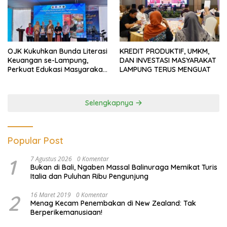
OJK Kukuhkan Bunda Literasi
KREDIT PRODUKTIF, UMKM,
Keuangan se-Lampung,
DAN INVESTASI MASYARAKAT
Perkuat Edukasi Masyarakat
LAMPUNG TERUS MENGUAT
Lawan Pinjol dan Investasi
Ilegal
Selengkapnya
Popular Post
1
7 Agustus 2026
0 Komentar
Bukan di Bali, Ngaben Massal Balinuraga Memikat Turis
Italia dan Puluhan Ribu Pengunjung
2
16 Maret 2019
0 Komentar
Menag Kecam Penembakan di New Zealand: Tak
Berperikemanusiaan!