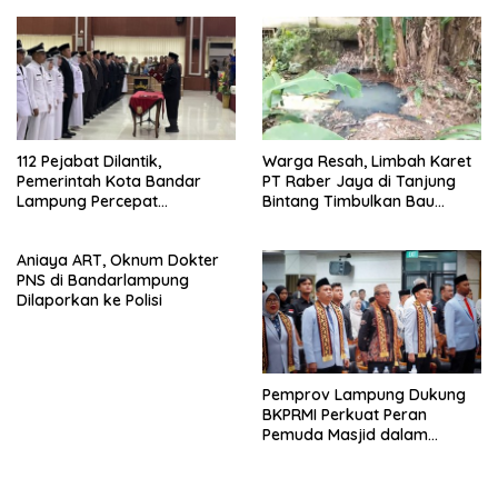
112 Pejabat Dilantik,
Warga Resah, Limbah Karet
Pemerintah Kota Bandar
PT Raber Jaya di Tanjung
Lampung Percepat
Bintang Timbulkan Bau
Reformasi Birokrasi dan
Menyengat dan Ganggu
Penguatan Layanan
Kenyamanan
Aniaya ART, Oknum Dokter
Kesehatan
PNS di Bandarlampung
Dilaporkan ke Polisi
Pemprov Lampung Dukung
BKPRMI Perkuat Peran
Pemuda Masjid dalam
Pembangunan Daerah