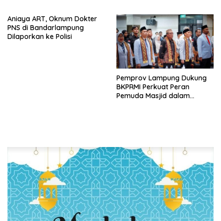
Reformasi Birokrasi dan
Menyengat dan Ganggu
Penguatan Layanan
Kenyamanan
Aniaya ART, Oknum Dokter
Kesehatan
PNS di Bandarlampung
Dilaporkan ke Polisi
Pemprov Lampung Dukung
BKPRMI Perkuat Peran
Pemuda Masjid dalam
Pembangunan Daerah