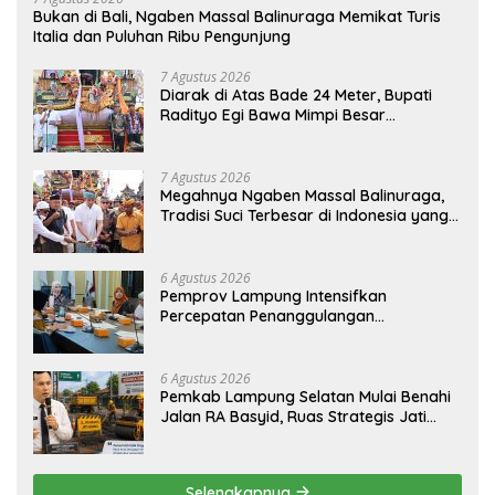
Bukan di Bali, Ngaben Massal Balinuraga Memikat Turis
Italia dan Puluhan Ribu Pengunjung
7 Agustus 2026
Diarak di Atas Bade 24 Meter, Bupati
Radityo Egi Bawa Mimpi Besar
Balinuraga Jadi ‘Penglipuran’ Kedua
pada 2027
7 Agustus 2026
Megahnya Ngaben Massal Balinuraga,
Tradisi Suci Terbesar di Indonesia yang
Menghidupkan Desa dan Merekatkan
Ikatan Keluarga
6 Agustus 2026
Pemprov Lampung Intensifkan
Percepatan Penanggulangan
Tuberkulosis di Tanggamus
6 Agustus 2026
Pemkab Lampung Selatan Mulai Benahi
Jalan RA Basyid, Ruas Strategis Jati
Agung Segera Dipoles Demi
Keselamatan Pengguna Jalan
Selengkapnya