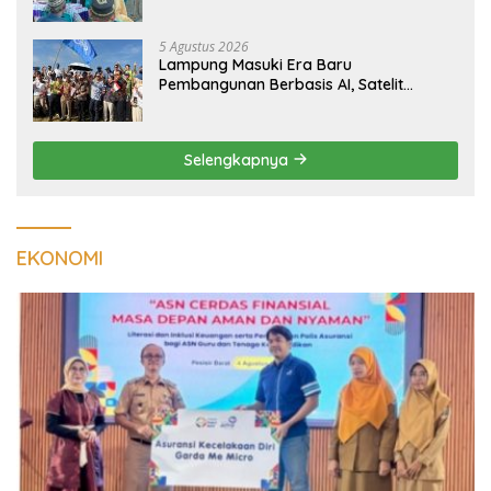
Kualitas Hunian Warga dan Serap
Aspirasi Masyarakat
5 Agustus 2026
Lampung Masuki Era Baru
Pembangunan Berbasis AI, Satelit
Hiperspektral Lampung-1 Resmi
Mengorbit
Selengkapnya
EKONOMI