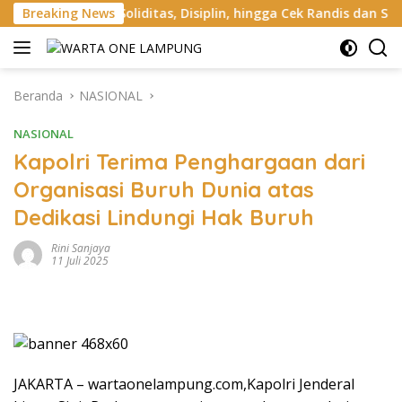
Langsung
iditas, Disiplin, hingga Cek Randis dan Senpi Dinas
Breaking News
Pe
ke
konten
Beranda
NASIONAL
NASIONAL
Kapolri Terima Penghargaan dari
Organisasi Buruh Dunia atas
Dedikasi Lindungi Hak Buruh
Rini Sanjaya
11 Juli 2025
JAKARTA – wartaonelampung.com,Kapolri Jenderal