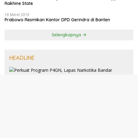
Rakhine State
16 Maret 2019
Prabowo Resmikan Kantor DPD Gerindra di Banten
Selengkapnya
HEADLINE
8 Januari 2025
Perkuat Program P4GN, Lapas
Narkotika Bandar Lampung Terima
Audiensi dari BNN Kabupaten Lampung
Selatan
30 Desember 2024
193 Guru PAI Profesional Kota Bandar
Lampung Dikukuhkan Dalam Yudisium