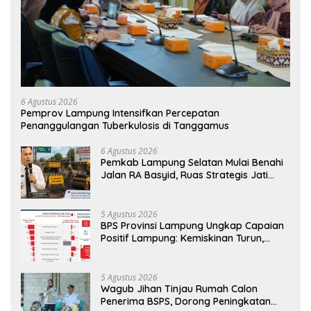
6 Agustus 2026
Pemprov Lampung Intensifkan Percepatan
Penanggulangan Tuberkulosis di Tanggamus
6 Agustus 2026
Pemkab Lampung Selatan Mulai Benahi
Jalan RA Basyid, Ruas Strategis Jati
Agung Segera Dipoles Demi
Keselamatan Pengguna Jalan
5 Agustus 2026
BPS Provinsi Lampung Ungkap Capaian
Positif Lampung: Kemiskinan Turun,
Inflasi Terkendali, Ekonomi Terus
Tumbuh
5 Agustus 2026
Wagub Jihan Tinjau Rumah Calon
Penerima BSPS, Dorong Peningkatan