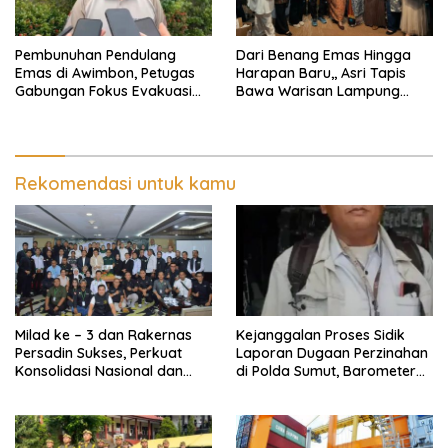
Pembunuhan Pendulang
Dari Benang Emas Hingga
Emas di Awimbon, Petugas
Harapan Baru,, Asri Tapis
Gabungan Fokus Evakuasi
Bawa Warisan Lampung
Korban dan Pengejaran
Bersinar Di Ajang Persit Bisa
Pelaku
Dua
Rekomendasi untuk kamu
Milad ke – 3 dan Rakernas
Kejanggalan Proses Sidik
Persadin Sukses, Perkuat
Laporan Dugaan Perzinahan
Konsolidasi Nasional dan
di Polda Sumut, Barometer
Arah Organisasi
Kinerja Kepolisian