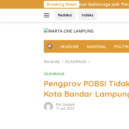
Langsung
gi Bawa Mimpi Besar Balinuraga Jadi ‘Penglipuran’ Kedua pada 2
Breaking News
ke
konten
Redaksi
Indeks
H
HEADLINE
NASIONAL
POLITIK
o
m
Beranda
OLAHRAGA
e
OLAHRAGA
Pengprov POBSI Tida
Kota Bandar Lampun
Rini Sanjaya
11 Juli 2025