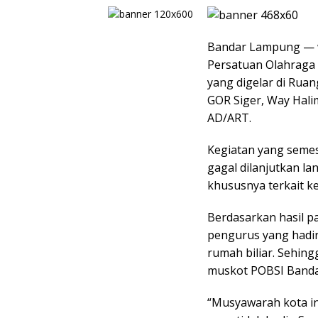
Bandar Lampung — 
Persatuan Olahraga 
yang digelar di Rua
GOR Siger, Way Hali
AD/ART.
Kegiatan yang semes
gagal dilanjutkan la
khususnya terkait k
Berdasarkan hasil p
pengurus yang hadir
rumah biliar. Sehin
muskot POBSI Band
“Musyawarah kota ini