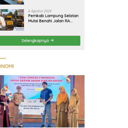
Tuberkulosis di
Tanggamus
6 Agustus 2026
Pemkab Lampung Selatan
Mulai Benahi Jalan RA
Basyid, Ruas Strategis Jati
Agung Segera Dipoles
Demi Keselamatan
Selengkapnya
Pengguna Jalan
ONOMI