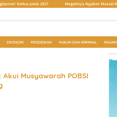
027
Megahnya Ngaben Massal Balinuraga, Tradisi Suci 
EKONOMI
PENDIDIKAN
HUKUM DAN KRIMINAL
RAGAM
k Akui Musyawarah POBSI
g