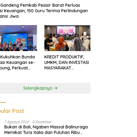
Gandeng Pemkab Pesisir Barat Perluas
usi Keuangan, 150 Guru Terima Perlindungan
ansi Jiwa
 Kukuhkan Bunda
KREDIT PRODUKTIF,
rasi Keuangan se-
UMKM, DAN INVESTASI
ung, Perkuat
MASYARAKAT
asi Masyarakat
LAMPUNG TERUS
n Pinjol dan
MENGUAT
tasi Ilegal
Selengkapnya
ular Post
7 Agustus 2026
0 Komentar
Bukan di Bali, Ngaben Massal Balinuraga
Memikat Turis Italia dan Puluhan Ribu