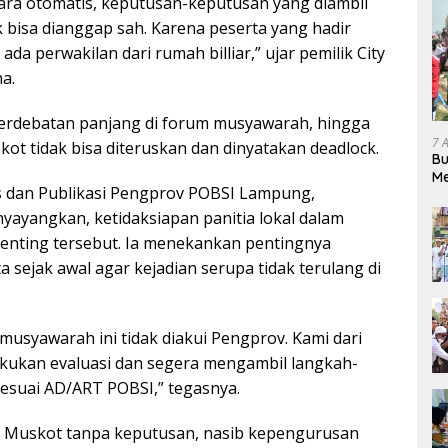
ecara otomatis, keputusan-keputusan yang diambil
k bisa dianggap sah. Karena peserta yang hadir
ada perwakilan dari rumah billiar,” ujar pemilik City
na.
perdebatan panjang di forum musyawarah, hingga
7 
ot tidak bisa diteruskan dan dinyatakan deadlock.
Bu
Me
 dan Publikasi Pengprov POBSI Lampung,
Pe
yayangkan, ketidaksiapan panitia lokal dalam
enting tersebut. Ia menekankan pentingnya
ta sejak awal agar kejadian serupa tidak terulang di
 musyawarah ini tidak diakui Pengprov. Kami dari
kukan evaluasi dan segera mengambil langkah-
sesuai AD/ART POBSI,” tegasnya.
 Muskot tanpa keputusan, nasib kepengurusan