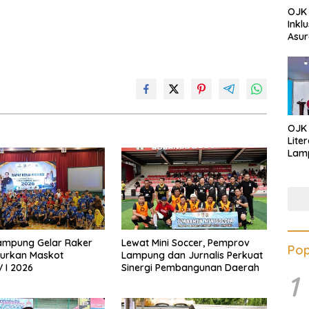
OJK 
Inkl
Asur
OJK
Lite
Lamp
Eduk
Lawa
Inves
ampung Gelar Raker
Lewat Mini Soccer, Pemprov
Pop
curkan Maskot
Lampung dan Jurnalis Perkuat
 I 2026
Sinergi Pembangunan Daerah
1