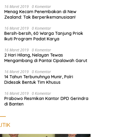
Pengunjung
16 Maret 2019
0 Komentar
Menag Kecam Penembakan di New
Zealand: Tak Berperikemanusiaan!
16 Maret 2019
0 Komentar
Bersih-bersih, 60 Warga Tanjung Priok
Ikuti Program Padat Karya
16 Maret 2019
0 Komentar
2 Hari Hilang, Nelayan Tewas
Mengambang di Pantai Cipalawah Garut
16 Maret 2019
0 Komentar
14 Tahun Terbunuhnya Munir, Polri
Didesak Bentuk Tim Khusus
16 Maret 2019
0 Komentar
Prabowo Resmikan Kantor DPD Gerindra
di Banten
ITIK