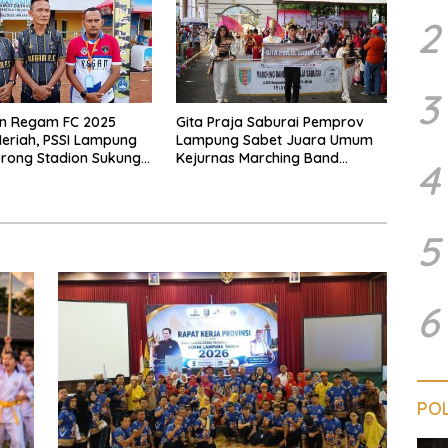
2
3
n Regam FC 2025
Gita Praja Saburai Pemprov
eriah, PSSI Lampung
Lampung Sabet Juara Umum
rong Stadion Sukung
Kejurnas Marching Band
4
tuk Sepak Bola
Kemenpora RI 2025
5
6
POL