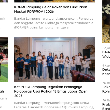
KORMI Lampung Gelar Raker dan Luncurkan
Maskot FORPROV I 2026
mik
Bandar Lampung – wartaonelampung.com, Pengurus
dan anggota Komite Olahraga Masyarakat Indonesia
…
(KORMI) Provinsi Lampung menggelar…
22 Ju
BARA
Wid
4 Agu
Deka
Kese
16 M
Joko
Ketua FGI Lampung Tegaskan Pentingnya
Rohi
rah
Kolaborasi Usai Raihan 18 Emas Jabar Open
2025
taris
16 M
Bandar Lampung — wartaonelampung.com, Ketua
Prab
en…
Federasi Gimnastik Indonesia (FGI) Provinsi Lampung,
Ban