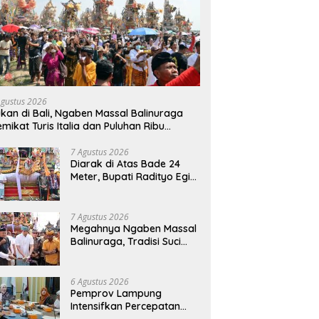
Agustus 2026
kan di Bali, Ngaben Massal Balinuraga
mikat Turis Italia dan Puluhan Ribu
ngunjung
7 Agustus 2026
Diarak di Atas Bade 24
Meter, Bupati Radityo Egi
Bawa Mimpi Besar
Balinuraga Jadi
‘Penglipuran’ Kedua pada
7 Agustus 2026
2027
Megahnya Ngaben Massal
Balinuraga, Tradisi Suci
Terbesar di Indonesia
yang Menghidupkan Desa
dan Merekatkan Ikatan
6 Agustus 2026
Keluarga
Pemprov Lampung
Intensifkan Percepatan
Penanggulangan