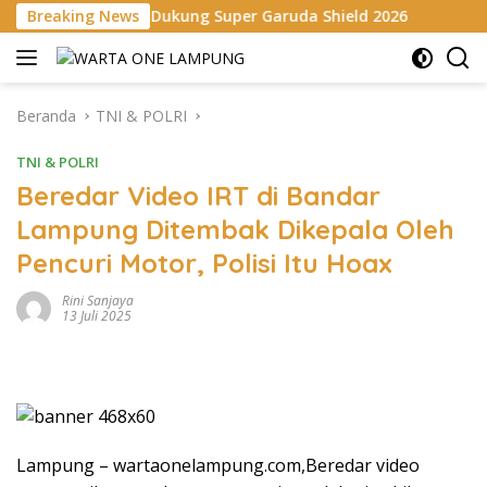
Langsung
indo Dukung Super Garuda Shield 2026
Breaking News
Danrem 043/Gata
ke
konten
Beranda
TNI & POLRI
TNI & POLRI
Beredar Video IRT di Bandar
Lampung Ditembak Dikepala Oleh
Pencuri Motor, Polisi Itu Hoax
Rini Sanjaya
13 Juli 2025
Lampung – wartaonelampung.com,Beredar video