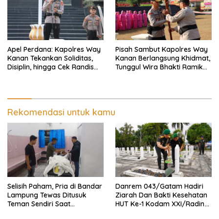
Apel Perdana: Kapolres Way
Pisah Sambut Kapolres Way
Kanan Tekankan Soliditas,
Kanan Berlangsung Khidmat,
Disiplin, hingga Cek Randis
Tunggul Wira Bhakti Ramik
dan Senpi Dinas
Ragom Resmi Beralih
Rekomendasi untuk kamu
Selisih Paham, Pria di Bandar
Danrem 043/Gatam Hadiri
Lampung Tewas Ditusuk
Ziarah Dan Bakti Kesehatan
Teman Sendiri Saat
HUT Ke-1 Kodam XXI/Radin
Nongkrong
Inten