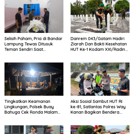
Selisih Paham, Pria di Bandar
Danrem 043/Gatam Hadiri
Lampung Tewas Ditusuk
Ziarah Dan Bakti Kesehatan
Teman Sendiri Saat
HUT Ke-1 Kodam XXI/Radin
Nongkrong
Inten
Tingkatkan Keamanan
Aksi Sosial Sambut HUT RI
Lingkungan, Polsek Buay
ke-81, Satlantas Polres Way
Bahuga Cek Ronda Malam
Kanan Bagikan Bendera
dan Sosialisasi Layanan 110
Merah Putih Gratis ke
Pengendara