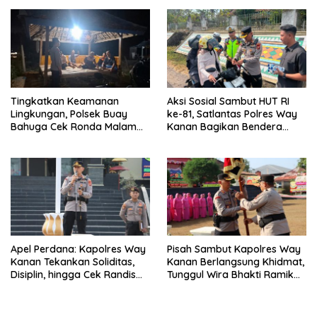
Tingkatkan Keamanan
Aksi Sosial Sambut HUT RI
Lingkungan, Polsek Buay
ke-81, Satlantas Polres Way
Bahuga Cek Ronda Malam
Kanan Bagikan Bendera
dan Sosialisasi Layanan 110
Merah Putih Gratis ke
Pengendara
Apel Perdana: Kapolres Way
Pisah Sambut Kapolres Way
Kanan Tekankan Soliditas,
Kanan Berlangsung Khidmat,
Disiplin, hingga Cek Randis
Tunggul Wira Bhakti Ramik
dan Senpi Dinas
Ragom Resmi Beralih