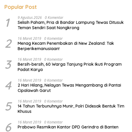
Popular Post
1
9 Agustus 2026
0 Komentar
Selisih Paham, Pria di Bandar Lampung Tewas Ditusuk
Teman Sendiri Saat Nongkrong
2
16 Maret 2019
0 Komentar
Menag Kecam Penembakan di New Zealand: Tak
Berperikemanusiaan!
3
16 Maret 2019
0 Komentar
Bersih-bersih, 60 Warga Tanjung Priok Ikuti Program
Padat Karya
4
16 Maret 2019
0 Komentar
2 Hari Hilang, Nelayan Tewas Mengambang di Pantai
Cipalawah Garut
5
16 Maret 2019
0 Komentar
14 Tahun Terbunuhnya Munir, Polri Didesak Bentuk Tim
Khusus
6
16 Maret 2019
0 Komentar
Prabowo Resmikan Kantor DPD Gerindra di Banten