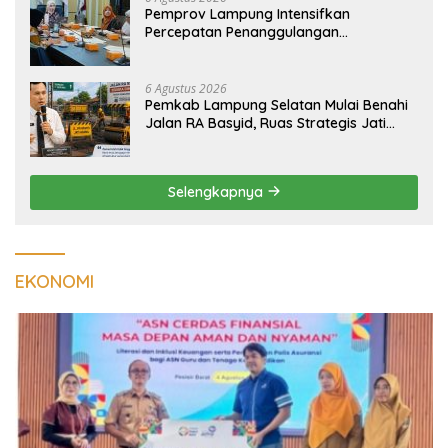
Pemprov Lampung Intensifkan
Percepatan Penanggulangan
Tuberkulosis di Tanggamus
6 Agustus 2026
Pemkab Lampung Selatan Mulai Benahi
Jalan RA Basyid, Ruas Strategis Jati
Agung Segera Dipoles Demi
Keselamatan Pengguna Jalan
Selengkapnya
EKONOMI