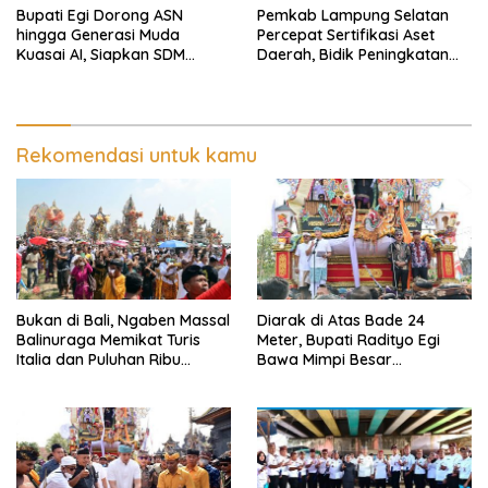
Bupati Egi Dorong ASN
Pemkab Lampung Selatan
hingga Generasi Muda
Percepat Sertifikasi Aset
Kuasai AI, Siapkan SDM
Daerah, Bidik Peningkatan
Lampung Selatan Hadapi Era
Nilai MCSP KPK
Digital
Rekomendasi untuk kamu
Bukan di Bali, Ngaben Massal
Diarak di Atas Bade 24
Balinuraga Memikat Turis
Meter, Bupati Radityo Egi
Italia dan Puluhan Ribu
Bawa Mimpi Besar
Pengunjung
Balinuraga Jadi ‘Penglipuran’
Kedua pada 2027