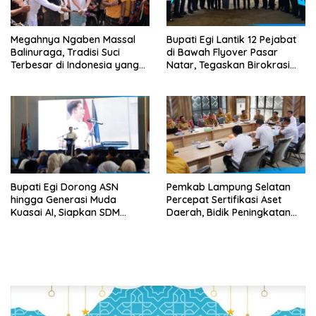
Megahnya Ngaben Massal
Bupati Egi Lantik 12 Pejabat
Balinuraga, Tradisi Suci
di Bawah Flyover Pasar
Terbesar di Indonesia yang
Natar, Tegaskan Birokrasi
Menghidupkan Desa dan
Harus Dekat dengan Rakyat
Merekatkan Ikatan Keluarga
Bupati Egi Dorong ASN
Pemkab Lampung Selatan
hingga Generasi Muda
Percepat Sertifikasi Aset
Kuasai AI, Siapkan SDM
Daerah, Bidik Peningkatan
Lampung Selatan Hadapi Era
Nilai MCSP KPK
Digital