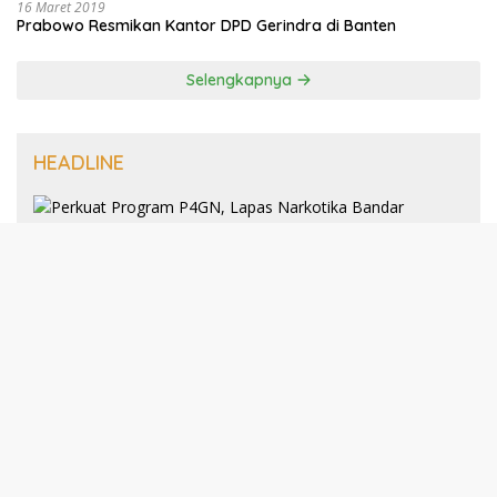
16 Maret 2019
Prabowo Resmikan Kantor DPD Gerindra di Banten
Selengkapnya
HEADLINE
8 Januari 2025
Perkuat Program P4GN, Lapas
Narkotika Bandar Lampung Terima
Audiensi dari BNN Kabupaten Lampung
Selatan
30 Desember 2024
193 Guru PAI Profesional Kota Bandar
Lampung Dikukuhkan Dalam Yudisium
PPG Tahun 2024