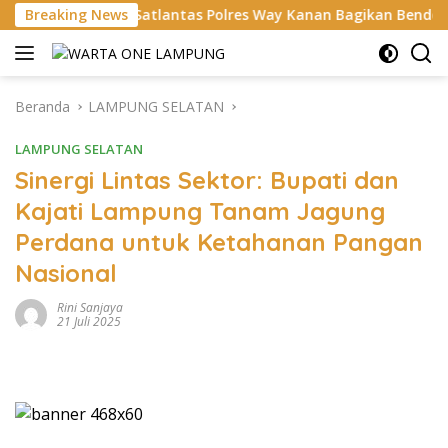
Langsung
, Satlantas Polres Way Kanan Bagikan Bendera Merah Putih Grat
Breaking News
ke
konten
Beranda
LAMPUNG SELATAN
LAMPUNG SELATAN
Sinergi Lintas Sektor: Bupati dan
Kajati Lampung Tanam Jagung
Perdana untuk Ketahanan Pangan
Nasional
Rini Sanjaya
21 Juli 2025