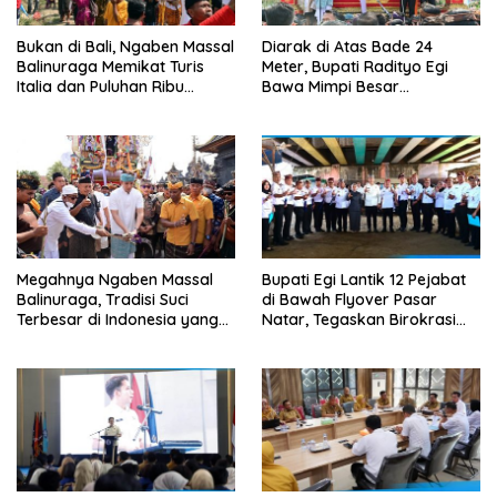
Bukan di Bali, Ngaben Massal
Diarak di Atas Bade 24
Balinuraga Memikat Turis
Meter, Bupati Radityo Egi
Italia dan Puluhan Ribu
Bawa Mimpi Besar
Pengunjung
Balinuraga Jadi ‘Penglipuran’
Kedua pada 2027
Megahnya Ngaben Massal
Bupati Egi Lantik 12 Pejabat
Balinuraga, Tradisi Suci
di Bawah Flyover Pasar
Terbesar di Indonesia yang
Natar, Tegaskan Birokrasi
Menghidupkan Desa dan
Harus Dekat dengan Rakyat
Merekatkan Ikatan Keluarga