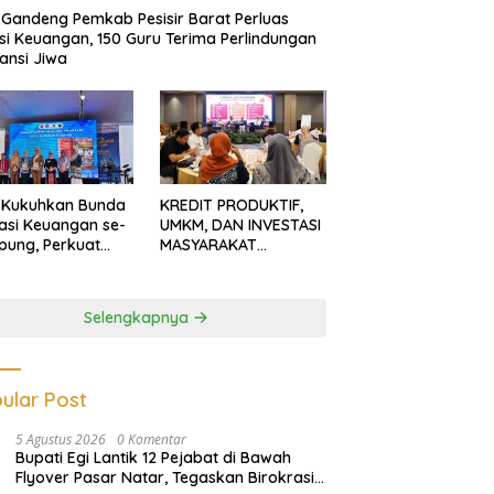
Gandeng Pemkab Pesisir Barat Perluas
usi Keuangan, 150 Guru Terima Perlindungan
ansi Jiwa
 Kukuhkan Bunda
KREDIT PRODUKTIF,
rasi Keuangan se-
UMKM, DAN INVESTASI
ung, Perkuat
MASYARAKAT
asi Masyarakat
LAMPUNG TERUS
n Pinjol dan
MENGUAT
tasi Ilegal
Selengkapnya
ular Post
5 Agustus 2026
0 Komentar
Bupati Egi Lantik 12 Pejabat di Bawah
Flyover Pasar Natar, Tegaskan Birokrasi