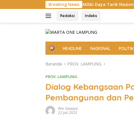
Langsung
ssal Dinilai Miliki Daya Tarik Nasional
Breaking News
ke
konten
Redaksi
Indeks
H
HEADLINE
NASIONAL
POLITIK
o
m
Beranda
PROV. LAMPUNG
e
PROV. LAMPUNG
Dialog Kebangsaan Pol
Pembangunan dan Pe
Rini Sanjaya
22 Juli 2025