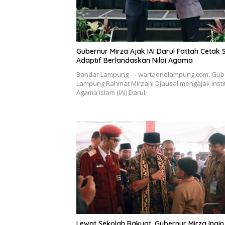
Gubernur Mirza Ajak IAI Darul Fattah Cetak
Adaptif Berlandaskan Nilai Agama
Bandar Lampung — wartaonelampung.com, Gub
Lampung Rahmat Mirzani Djausal mengajak Insti
Agama Islam (IAI) Darul…
Lewat Sekolah Rakyat, Gubernur Mirza Ingin