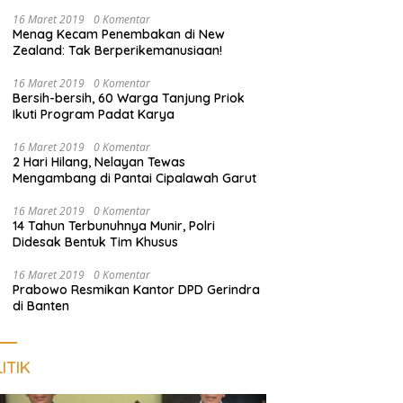
Harus Dekat dengan Rakyat
16 Maret 2019
0 Komentar
Menag Kecam Penembakan di New
Zealand: Tak Berperikemanusiaan!
16 Maret 2019
0 Komentar
Bersih-bersih, 60 Warga Tanjung Priok
Ikuti Program Padat Karya
16 Maret 2019
0 Komentar
2 Hari Hilang, Nelayan Tewas
Mengambang di Pantai Cipalawah Garut
16 Maret 2019
0 Komentar
14 Tahun Terbunuhnya Munir, Polri
Didesak Bentuk Tim Khusus
16 Maret 2019
0 Komentar
Prabowo Resmikan Kantor DPD Gerindra
di Banten
ITIK