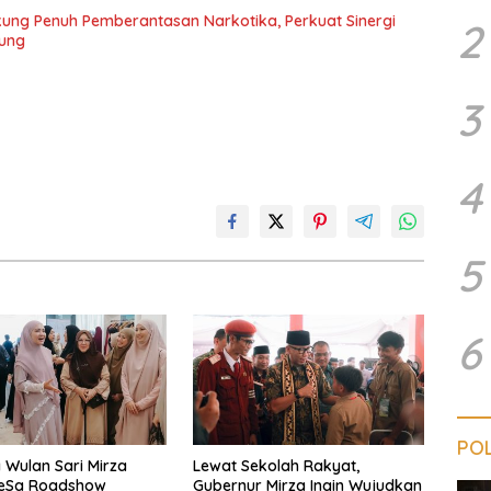
ng Penuh Pemberantasan Narkotika, Perkuat Sinergi
2
ung
3
4
5
6
POL
Wulan Sari Mirza
Lewat Sekolah Rakyat,
SeSa Roadshow
Gubernur Mirza Ingin Wujudkan