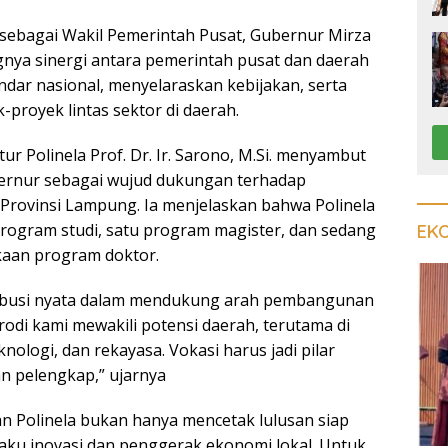
sebagai Wakil Pemerintah Pusat, Gubernur Mirza
ya sinergi antara pemerintah pusat dan daerah
dar nasional, menyelaraskan kebijakan, serta
proyek lintas sektor di daerah.
tur Polinela Prof. Dr. Ir. Sarono, M.Si. menyambut
ernur sebagai wujud dukungan terhadap
i Provinsi Lampung. Ia menjelaskan bahwa Polinela
 program studi, satu program magister, dan sedang
EK
aan program doktor.
ribusi nyata dalam mendukung arah pembangunan
odi kami mewakili potensi daerah, terutama di
knologi, dan rekayasa. Vokasi harus jadi pilar
 pelengkap,” ujarnya
n Polinela bukan hanya mencetak lulusan siap
elaku inovasi dan penggerak ekonomi lokal. Untuk