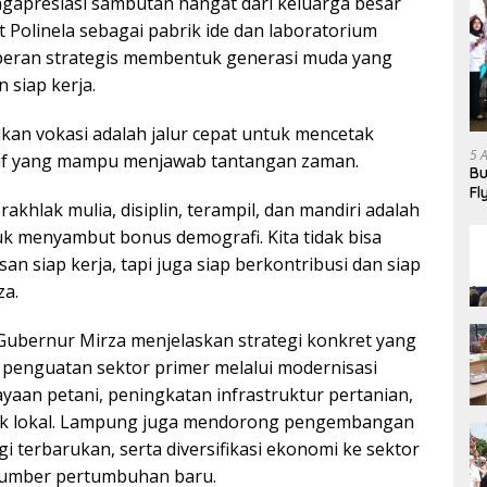
apresiasi sambutan hangat dari keluarga besar
t Polinela sebagai pabrik ide dan laboratorium
peran strategis membentuk generasi muda yang
n siap kerja.
kan vokasi adalah jalur cepat untuk mencetak
5 
if yang mampu menjawab tantangan zaman.
Bu
Fl
berakhlak mulia, disiplin, terampil, dan mandiri adalah
Ha
uk menyambut bonus demografi. Kita tidak bisa
an siap kerja, tapi juga siap berkontribusi dan siap
za.
ubernur Mirza menjelaskan strategi konkret yang
penguatan sektor primer melalui modernisasi
yaan petani, peningkatan infrastruktur pertanian,
oduk lokal. Lampung juga mendorong pengembangan
gi terbarukan, serta diversifikasi ekonomi ke sektor
 sumber pertumbuhan baru.