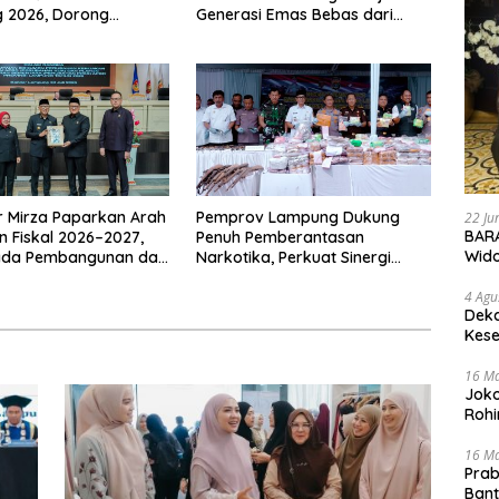
 2026, Dorong
Generasi Emas Bebas dari
i Industri Kreatif dan
Kemiskinan
Muslim
 Mirza Paparkan Arah
Pemprov Lampung Dukung
22 Ju
BARA
n Fiskal 2026–2027,
Penuh Pemberantasan
Wid
ada Pembangunan dan
Narkotika, Perkuat Sinergi
n Fiskal
Jaga Keamanan Lampung
4 Agu
Deka
Kese
16 M
Joko
Rohi
16 M
Prab
Ban