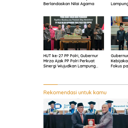
Berlandaskan Nilai Agama
Lampung
Kolaboras
Fashion 
HUT ke-27 PP Polri, Gubernur
Gubernur
Mirza Ajak PP Polri Perkuat
Kebijaka
Sinergi Wujudkan Lampung
Fokus p
Maju Menuju Indonesia Emas
Kesehata
Rekomendasi untuk kamu