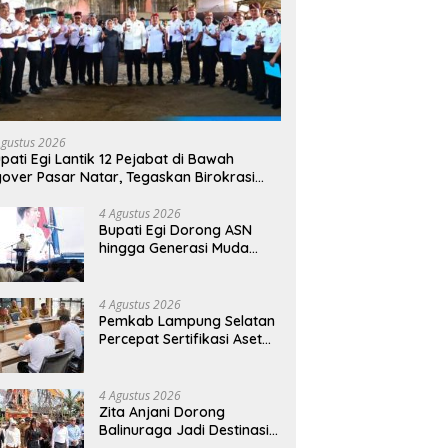
Agustus 2026
pati Egi Lantik 12 Pejabat di Bawah
yover Pasar Natar, Tegaskan Birokrasi
rus Dekat dengan Rakyat
4 Agustus 2026
Bupati Egi Dorong ASN
hingga Generasi Muda
Kuasai AI, Siapkan SDM
Lampung Selatan Hadapi
Era Digital
4 Agustus 2026
Pemkab Lampung Selatan
Percepat Sertifikasi Aset
Daerah, Bidik Peningkatan
Nilai MCSP KPK
4 Agustus 2026
Zita Anjani Dorong
Balinuraga Jadi Destinasi
Wisata Budaya, Ngaben