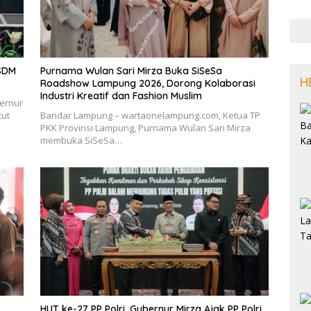
 SDM
Purnama Wulan Sari Mirza Buka SiSeSa
H
Roadshow Lampung 2026, Dorong Kolaborasi
Industri Kreatif dan Fashion Muslim
ernur
tut
Bandar Lampung – wartaonelampung.com, Ketua TP
PKK Provinsi Lampung, Purnama Wulan Sari Mirza
membuka SiSeSa…
HUT ke-27 PP Polri, Gubernur Mirza Ajak PP Polri