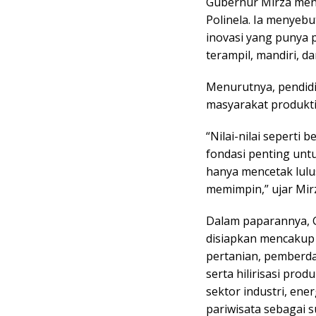
Gubernur Mirza meng
Polinela. Ia menyebu
inovasi yang punya 
terampil, mandiri, da
Menurutnya, pendidi
masyarakat produkt
“Nilai-nilai seperti 
fondasi penting unt
hanya mencetak lulus
memimpin,” ujar Mir
Dalam paparannya, G
disiapkan mencakup 
pertanian, pemberda
serta hilirisasi pr
sektor industri, ener
pariwisata sebagai