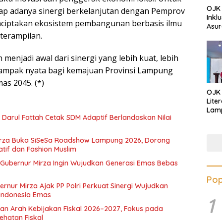
OJK 
rap adanya sinergi berkelanjutan dengan Pemprov
Inkl
iptakan ekosistem pembangunan berbasis ilmu
Asur
terampilan.
 menjadi awal dari sinergi yang lebih kuat, lebih
ampak nyata bagi kemajuan Provinsi Lampung
as 2045. (*)
OJK
Lite
Lamp
I Darul Fattah Cetak SDM Adaptif Berlandaskan Nilai
Eduk
Lawa
Inves
irza Buka SiSeSa Roadshow Lampung 2026, Dorong
atif dan Fashion Muslim
 Gubernur Mirza Ingin Wujudkan Generasi Emas Bebas
Pop
ernur Mirza Ajak PP Polri Perkuat Sinergi Wujudkan
Indonesia Emas
1
an Arah Kebijakan Fiskal 2026–2027, Fokus pada
hatan Fiskal