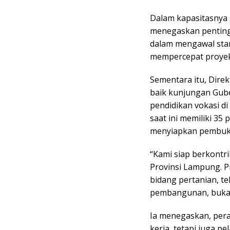
Dalam kapasitasnya 
menegaskan pentingn
dalam mengawal stan
mempercepat proyek-
Sementara itu, Direk
baik kunjungan Gub
pendidikan vokasi d
saat ini memiliki 35
menyiapkan pembuk
“Kami siap berkont
Provinsi Lampung. Pr
bidang pertanian, te
pembangunan, bukan
Ia menegaskan, pera
kerja, tetapi juga p