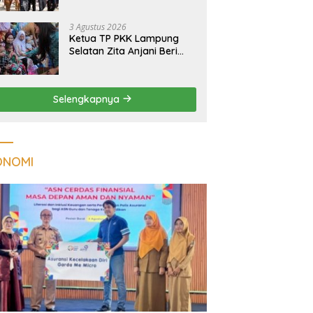
Massal Dinilai Miliki Daya
Tarik Nasional
3 Agustus 2026
Ketua TP PKK Lampung
Selatan Zita Anjani Beri
Perhatian Khusus Anak
Berisiko Stunting di
Sidomulyo
Selengkapnya
ONOMI