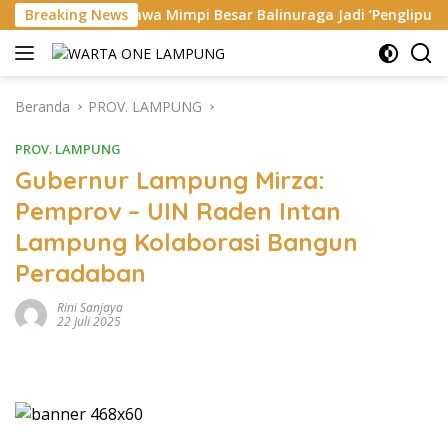
Langsung
Bawa Mimpi Besar Balinuraga Jadi ‘Penglipuran’ Kedua pada 2027
Breaking News
ke
konten
Beranda
PROV. LAMPUNG
PROV. LAMPUNG
Gubernur Lampung Mirza:
Pemprov – UIN Raden Intan
Lampung Kolaborasi Bangun
Peradaban
Rini Sanjaya
22 Juli 2025