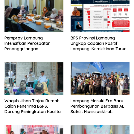
Pemprov Lampung
BPS Provinsi Lampung
Intensifkan Percepatan
Ungkap Capaian Positif
Penanggulangan
Lampung: Kemiskinan Turun,
Tuberkulosis di Tanggamus
Inflasi Terkendali, Ekonomi
Terus Tumbuh
Wagub Jihan Tinjau Rumah
Lampung Masuki Era Baru
Calon Penerima BSPS,
Pembangunan Berbasis AI,
Dorong Peningkatan Kualitas
Satelit Hiperspektral
Hunian Warga dan Serap
Lampung-1 Resmi Mengorbit
Aspirasi Masyarakat