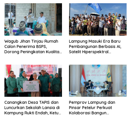
Terus Tumbuh
Wagub Jihan Tinjau Rumah
Lampung Masuki Era Baru
Calon Penerima BSPS,
Pembangunan Berbasis AI,
Dorong Peningkatan Kualitas
Satelit Hiperspektral
Hunian Warga dan Serap
Lampung-1 Resmi Mengorbit
Aspirasi Masyarakat
Canangkan Desa TAPIS dan
Pemprov Lampung dan
Luncurkan Sekolah Lansia di
Pinsar Petelur Perkuat
Kampung Rukti Endah, Ketua
Kolaborasi Bangun
TP PKK Lampung Dorong
Ekosistem Peternakan Telur
Pembangunan SDM Dimulai
dari Desa