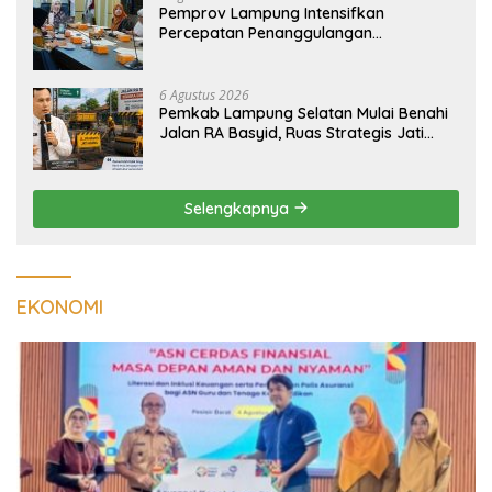
Pemprov Lampung Intensifkan
Percepatan Penanggulangan
Tuberkulosis di Tanggamus
6 Agustus 2026
Pemkab Lampung Selatan Mulai Benahi
Jalan RA Basyid, Ruas Strategis Jati
Agung Segera Dipoles Demi
Keselamatan Pengguna Jalan
Selengkapnya
EKONOMI