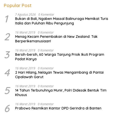
Popular Post
1
7 Agustus 2026
0 Komentar
Bukan di Bali, Ngaben Massal Balinuraga Memikat Turis
Italia dan Puluhan Ribu Pengunjung
2
16 Maret 2019
0 Komentar
Menag Kecam Penembakan di New Zealand: Tak
Berperikemanusiaan!
3
16 Maret 2019
0 Komentar
Bersih-bersih, 60 Warga Tanjung Priok Ikuti Program
Padat Karya
4
16 Maret 2019
0 Komentar
2 Hari Hilang, Nelayan Tewas Mengambang di Pantai
Cipalawah Garut
5
16 Maret 2019
0 Komentar
14 Tahun Terbunuhnya Munir, Polri Didesak Bentuk Tim
Khusus
6
16 Maret 2019
0 Komentar
Prabowo Resmikan Kantor DPD Gerindra di Banten