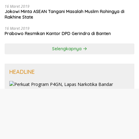
16 Maret 2019
Jokowi Minta ASEAN Tangani Masalah Muslim Rohingya di
Rakhine State
16 Maret 2019
Prabowo Resmikan Kantor DPD Gerindra di Banten
Selengkapnya
HEADLINE
8 Januari 2025
Perkuat Program P4GN, Lapas
Narkotika Bandar Lampung Terima
Audiensi dari BNN Kabupaten Lampung
Selatan