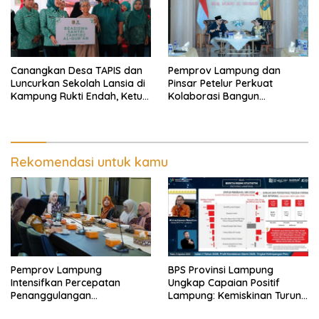
Canangkan Desa TAPIS dan
Pemprov Lampung dan
Luncurkan Sekolah Lansia di
Pinsar Petelur Perkuat
Kampung Rukti Endah, Ketua
Kolaborasi Bangun
TP PKK Lampung Dorong
Ekosistem Peternakan Telur
Pembangunan SDM Dimulai
dari Desa
Rekomendasi untuk kamu
Pemprov Lampung
BPS Provinsi Lampung
Intensifkan Percepatan
Ungkap Capaian Positif
Penanggulangan
Lampung: Kemiskinan Turun,
Tuberkulosis di Tanggamus
Inflasi Terkendali, Ekonomi