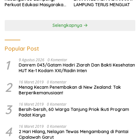
Perkuat Edukasi Masyarakat
LAMPUNG TERUS MENGUAT
Lawan Pinjol dan Investasi
Ilegal
Selengkapnya
Popular Post
1
9 Agustus 2026
0 Komentar
Danrem 043/Gatam Hadiri Ziarah Dan Bakti Kesehatan
HUT Ke-1 Kodam XXI/Radin Inten
2
16 Maret 2019
0 Komentar
Menag Kecam Penembakan di New Zealand: Tak
Berperikemanusiaan!
3
16 Maret 2019
0 Komentar
Bersih-bersih, 60 Warga Tanjung Priok Ikuti Program
Padat Karya
4
16 Maret 2019
0 Komentar
2 Hari Hilang, Nelayan Tewas Mengambang di Pantai
Cipalawah Garut