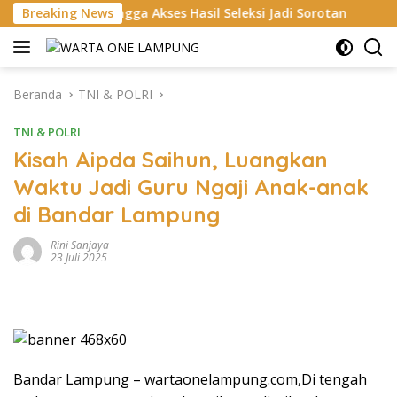
Langsung
hingga Akses Hasil Seleksi Jadi Sorotan
Breaking News
Tingkatkan Kea
ke
konten
Beranda
TNI & POLRI
TNI & POLRI
Kisah Aipda Saihun, Luangkan
Waktu Jadi Guru Ngaji Anak-anak
di Bandar Lampung
Rini Sanjaya
23 Juli 2025
Bandar Lampung – wartaonelampung.com,Di tengah