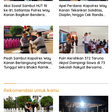
Aksi Sosial Sambut HUT RI
Apel Perdana: Kapolres Way
ke-81, Satlantas Polres Way
Kanan Tekankan Soliditas,
Kanan Bagikan Bendera
Disiplin, hingga Cek Randis
Merah Putih Gratis ke
dan Senpi Dinas
Pengendara
Pisah Sambut Kapolres Way
Polri Kerahkan 372 Taruna
Kanan Berlangsung Khidmat,
Akpol Dampingi Siswa di 73
Tunggul Wira Bhakti Ramik
Sekolah Rakyat Bersama
Ragom Resmi Beralih
Taruna Akademi TNI
Rekomendasi untuk kamu