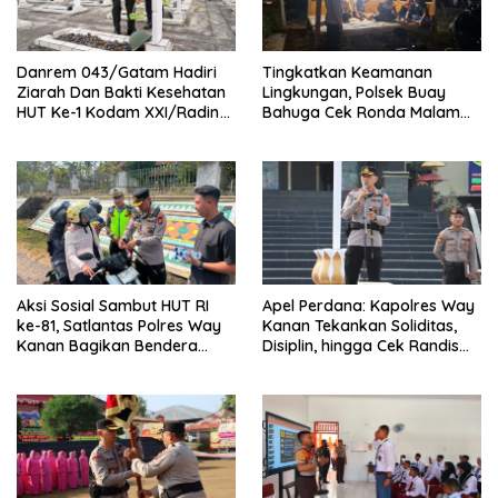
Danrem 043/Gatam Hadiri
Tingkatkan Keamanan
Ziarah Dan Bakti Kesehatan
Lingkungan, Polsek Buay
HUT Ke-1 Kodam XXI/Radin
Bahuga Cek Ronda Malam
Inten
dan Sosialisasi Layanan 110
Aksi Sosial Sambut HUT RI
Apel Perdana: Kapolres Way
ke-81, Satlantas Polres Way
Kanan Tekankan Soliditas,
Kanan Bagikan Bendera
Disiplin, hingga Cek Randis
Merah Putih Gratis ke
dan Senpi Dinas
Pengendara