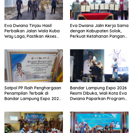
Eva Dwiana Tinjau Hasil
Eva Dwiana Jalin Kerja Sama
Perbaikan Jalan Wala Kuba
dengan Kabupaten Solok,
Way Laga, Pastikan Akses
Perkuat Ketahanan Pangan
Warga Kembali Aman dan
dan Kendalikan Inflasi
Nyaman
Satpol PP Raih Penghargaan
Bandar Lampung Expo 2026
Penampilan Terbaik di
Resmi Dibuka, Wali Kota Eva
Bandar Lampung Expo 2026,
Dwiana Paparkan Program
Wali Kota Eva Dwiana Ajak
Gratis dan Target Jadikan
Tingkatkan Pelayanan untuk
Kota Gerbang Investasi
Masyarakat
Lampung