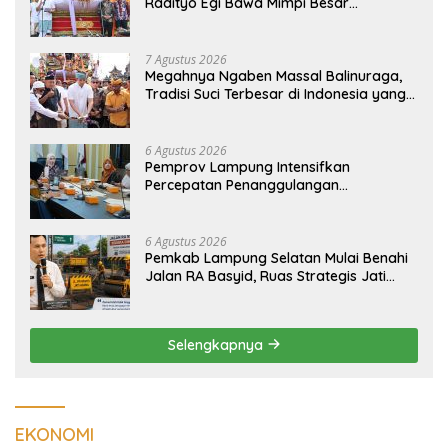
Radityo Egi Bawa Mimpi Besar
Balinuraga Jadi ‘Penglipuran’ Kedua
pada 2027
7 Agustus 2026
Megahnya Ngaben Massal Balinuraga,
Tradisi Suci Terbesar di Indonesia yang
Menghidupkan Desa dan Merekatkan
Ikatan Keluarga
6 Agustus 2026
Pemprov Lampung Intensifkan
Percepatan Penanggulangan
Tuberkulosis di Tanggamus
6 Agustus 2026
Pemkab Lampung Selatan Mulai Benahi
Jalan RA Basyid, Ruas Strategis Jati
Agung Segera Dipoles Demi
Keselamatan Pengguna Jalan
Selengkapnya
EKONOMI