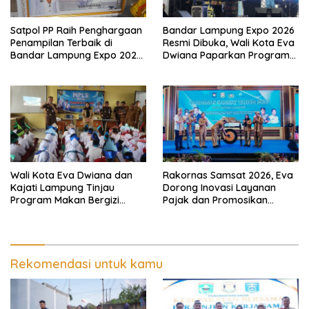
Satpol PP Raih Penghargaan
Bandar Lampung Expo 2026
Penampilan Terbaik di
Resmi Dibuka, Wali Kota Eva
Bandar Lampung Expo 2026,
Dwiana Paparkan Program
Wali Kota Eva Dwiana Ajak
Gratis dan Target Jadikan
Tingkatkan Pelayanan untuk
Kota Gerbang Investasi
Masyarakat
Lampung
Wali Kota Eva Dwiana dan
Rakornas Samsat 2026, Eva
Kajati Lampung Tinjau
Dorong Inovasi Layanan
Program Makan Bergizi
Pajak dan Promosikan
Gratis, Pastikan Menu
Bandar Lampung
Berkualitas dan Tepat
Sasaran
Rekomendasi untuk kamu