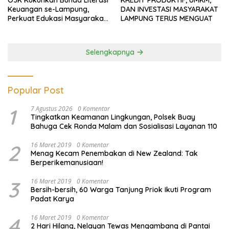
OJK Kukuhkan Bunda Literasi
KREDIT PRODUKTIF, UMKM,
Keuangan se-Lampung,
DAN INVESTASI MASYARAKAT
Perkuat Edukasi Masyarakat
LAMPUNG TERUS MENGUAT
Lawan Pinjol dan Investasi
Ilegal
Selengkapnya
Popular Post
1
7 Agustus 2026
0 Komentar
Tingkatkan Keamanan Lingkungan, Polsek Buay
Bahuga Cek Ronda Malam dan Sosialisasi Layanan 110
2
16 Maret 2019
0 Komentar
Menag Kecam Penembakan di New Zealand: Tak
Berperikemanusiaan!
3
16 Maret 2019
0 Komentar
Bersih-bersih, 60 Warga Tanjung Priok Ikuti Program
Padat Karya
4
16 Maret 2019
0 Komentar
2 Hari Hilang, Nelayan Tewas Mengambang di Pantai