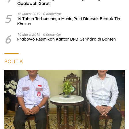
Cipalawah Garut
5
16 Maret 2019
0 Komentar
14 Tahun Terbunuhnya Munir, Polri Didesak Bentuk Tim
Khusus
6
16 Maret 2019
0 Komentar
Prabowo Resmikan Kantor DPD Gerindra di Banten
POLITIK