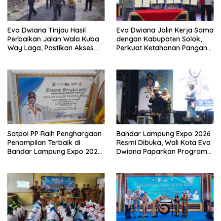
Eva Dwiana Tinjau Hasil
Eva Dwiana Jalin Kerja Sama
Perbaikan Jalan Wala Kuba
dengan Kabupaten Solok,
Way Laga, Pastikan Akses
Perkuat Ketahanan Pangan
Warga Kembali Aman dan
dan Kendalikan Inflasi
Nyaman
Satpol PP Raih Penghargaan
Bandar Lampung Expo 2026
Penampilan Terbaik di
Resmi Dibuka, Wali Kota Eva
Bandar Lampung Expo 2026,
Dwiana Paparkan Program
Wali Kota Eva Dwiana Ajak
Gratis dan Target Jadikan
Tingkatkan Pelayanan untuk
Kota Gerbang Investasi
Masyarakat
Lampung