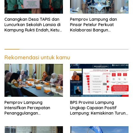
Canangkan Desa TAPIS dan
Pemprov Lampung dan
Luncurkan Sekolah Lansia di
Pinsar Petelur Perkuat
Kampung Rukti Endah, Ketua
Kolaborasi Bangun
TP PKK Lampung Dorong
Ekosistem Peternakan Telur
Pembangunan SDM Dimulai
dari Desa
Rekomendasi untuk kamu
Pemprov Lampung
BPS Provinsi Lampung
Intensifkan Percepatan
Ungkap Capaian Positif
Penanggulangan
Lampung: Kemiskinan Turun,
Tuberkulosis di Tanggamus
Inflasi Terkendali, Ekonomi
Terus Tumbuh