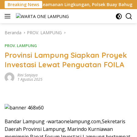
Langsung
n Keamanan Lingkungan, Polsek Buay Bahuga Cek Ronda Malam 
Breaking News
ke
konten
Beranda
PROV. LAMPUNG
PROV. LAMPUNG
Provinsi Lampung Siapkan Proyek
Investasi Lewat Penguatan FOILA
Rini Sanjaya
1 Agustus 2025
Bandar Lampung -wartaonelampung.com,Sekretaris
Daerah Provinsi Lampung, Marindo Kurniawan
memimpin Rapat Forum Investasi Lampung bertempat