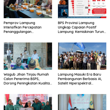
Pemprov Lampung
BPS Provinsi Lampung
Intensifkan Percepatan
Ungkap Capaian Positif
Penanggulangan
Lampung: Kemiskinan Turun,
Tuberkulosis di Tanggamus
Inflasi Terkendali, Ekonomi
Terus Tumbuh
Wagub Jihan Tinjau Rumah
Lampung Masuki Era Baru
Calon Penerima BSPS,
Pembangunan Berbasis AI,
Dorong Peningkatan Kualitas
Satelit Hiperspektral
Hunian Warga dan Serap
Lampung-1 Resmi Mengorbit
Aspirasi Masyarakat