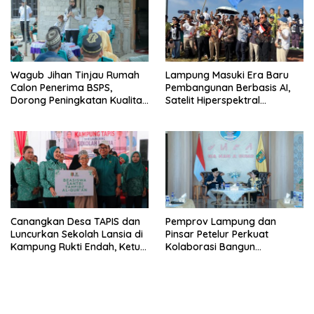
Wagub Jihan Tinjau Rumah
Lampung Masuki Era Baru
Calon Penerima BSPS,
Pembangunan Berbasis AI,
Dorong Peningkatan Kualitas
Satelit Hiperspektral
Hunian Warga dan Serap
Lampung-1 Resmi Mengorbit
Aspirasi Masyarakat
Canangkan Desa TAPIS dan
Pemprov Lampung dan
Luncurkan Sekolah Lansia di
Pinsar Petelur Perkuat
Kampung Rukti Endah, Ketua
Kolaborasi Bangun
TP PKK Lampung Dorong
Ekosistem Peternakan Telur
Pembangunan SDM Dimulai
dari Desa