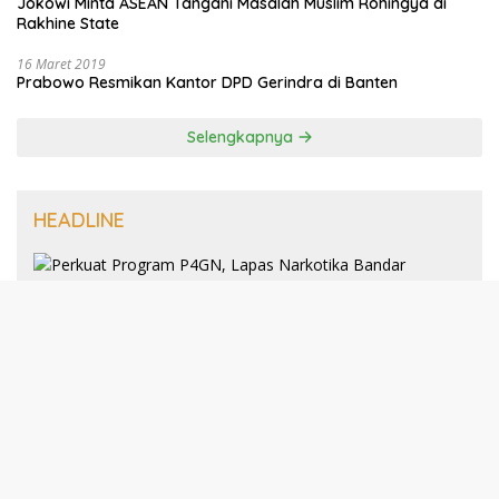
Jokowi Minta ASEAN Tangani Masalah Muslim Rohingya di
Rakhine State
16 Maret 2019
Prabowo Resmikan Kantor DPD Gerindra di Banten
Selengkapnya
HEADLINE
8 Januari 2025
Perkuat Program P4GN, Lapas
Narkotika Bandar Lampung Terima
Audiensi dari BNN Kabupaten Lampung
Selatan
30 Desember 2024
193 Guru PAI Profesional Kota Bandar