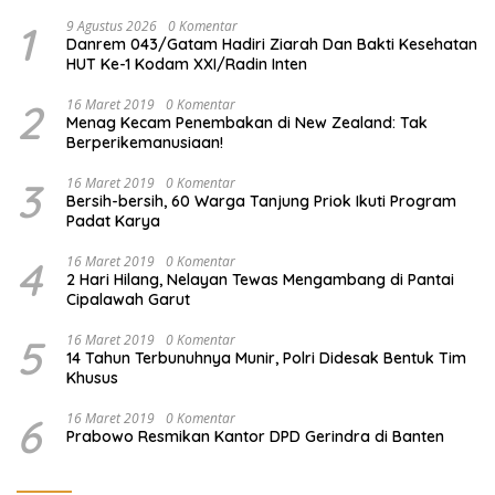
1
9 Agustus 2026
0 Komentar
Danrem 043/Gatam Hadiri Ziarah Dan Bakti Kesehatan
HUT Ke-1 Kodam XXI/Radin Inten
2
16 Maret 2019
0 Komentar
Menag Kecam Penembakan di New Zealand: Tak
Berperikemanusiaan!
3
16 Maret 2019
0 Komentar
Bersih-bersih, 60 Warga Tanjung Priok Ikuti Program
Padat Karya
4
16 Maret 2019
0 Komentar
2 Hari Hilang, Nelayan Tewas Mengambang di Pantai
Cipalawah Garut
5
16 Maret 2019
0 Komentar
14 Tahun Terbunuhnya Munir, Polri Didesak Bentuk Tim
Khusus
6
16 Maret 2019
0 Komentar
Prabowo Resmikan Kantor DPD Gerindra di Banten