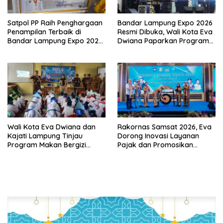
Satpol PP Raih Penghargaan
Bandar Lampung Expo 2026
Penampilan Terbaik di
Resmi Dibuka, Wali Kota Eva
Bandar Lampung Expo 2026,
Dwiana Paparkan Program
Wali Kota Eva Dwiana Ajak
Gratis dan Target Jadikan
Tingkatkan Pelayanan untuk
Kota Gerbang Investasi
Masyarakat
Lampung
Wali Kota Eva Dwiana dan
Rakornas Samsat 2026, Eva
Kajati Lampung Tinjau
Dorong Inovasi Layanan
Program Makan Bergizi
Pajak dan Promosikan
Gratis, Pastikan Menu
Bandar Lampung
Berkualitas dan Tepat
Sasaran