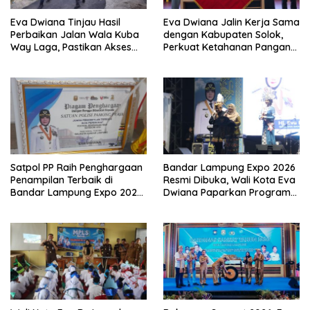
Eva Dwiana Tinjau Hasil
Eva Dwiana Jalin Kerja Sama
Perbaikan Jalan Wala Kuba
dengan Kabupaten Solok,
Way Laga, Pastikan Akses
Perkuat Ketahanan Pangan
Warga Kembali Aman dan
dan Kendalikan Inflasi
Nyaman
Satpol PP Raih Penghargaan
Bandar Lampung Expo 2026
Penampilan Terbaik di
Resmi Dibuka, Wali Kota Eva
Bandar Lampung Expo 2026,
Dwiana Paparkan Program
Wali Kota Eva Dwiana Ajak
Gratis dan Target Jadikan
Tingkatkan Pelayanan untuk
Kota Gerbang Investasi
Masyarakat
Lampung