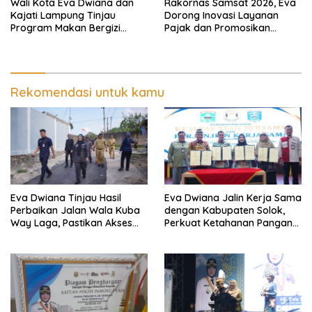
Wali Kota Eva Dwiana dan
Rakornas Samsat 2026, Eva
Kajati Lampung Tinjau
Dorong Inovasi Layanan
Program Makan Bergizi
Pajak dan Promosikan
Gratis, Pastikan Menu
Bandar Lampung
Berkualitas dan Tepat
Sasaran
Rekomendasi untuk kamu
Eva Dwiana Tinjau Hasil
Eva Dwiana Jalin Kerja Sama
Perbaikan Jalan Wala Kuba
dengan Kabupaten Solok,
Way Laga, Pastikan Akses
Perkuat Ketahanan Pangan
Warga Kembali Aman dan
dan Kendalikan Inflasi
Nyaman