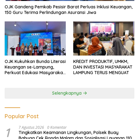
OJK Gandeng Pemkab Pesisir Barat Perluas Inklusi Keuangan,
150 Guru Terima Perlindungan Asuransi Jiwa
OJK Kukuhkan Bunda Literasi
KREDIT PRODUKTIF, UMKM,
Keuangan se-Lampung,
DAN INVESTASI MASYARAKAT
Perkuat Edukasi Masyarakat
LAMPUNG TERUS MENGUAT
Lawan Pinjol dan Investasi
Ilegal
Selengkapnya
Popular Post
1
7 Agustus 2026
0 Komentar
Tingkatkan Keamanan Lingkungan, Polsek Buay
Bahuga Cek Ronda Malam dan Sosialisasi Layanan 110