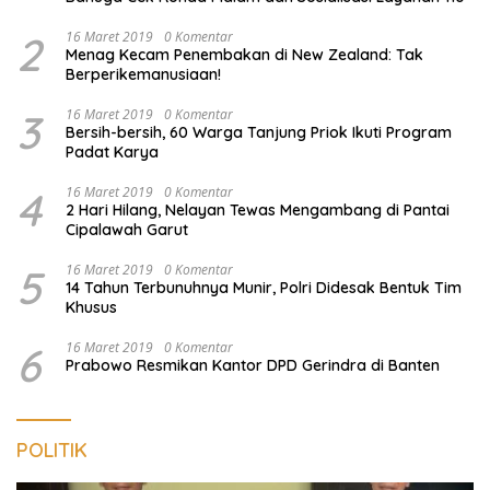
2
16 Maret 2019
0 Komentar
Menag Kecam Penembakan di New Zealand: Tak
Berperikemanusiaan!
3
16 Maret 2019
0 Komentar
Bersih-bersih, 60 Warga Tanjung Priok Ikuti Program
Padat Karya
4
16 Maret 2019
0 Komentar
2 Hari Hilang, Nelayan Tewas Mengambang di Pantai
Cipalawah Garut
5
16 Maret 2019
0 Komentar
14 Tahun Terbunuhnya Munir, Polri Didesak Bentuk Tim
Khusus
6
16 Maret 2019
0 Komentar
Prabowo Resmikan Kantor DPD Gerindra di Banten
POLITIK