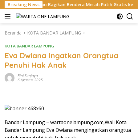
Langsung
Kanan Bagikan Bendera Merah Putih Gratis ke Pengendara
Breaking News
ke
konten
Beranda
KOTA BANDAR LAMPUNG
KOTA BANDAR LAMPUNG
Eva Dwiana Ingatkan Orangtua
Penuhi Hak Anak
Rini Sanjaya
6 Agustus 2025
Bandar Lampung – wartaonelampung.com,Wali Kota
Bandar Lampung Eva Dwiana mengingatkan orangtua
untuk mematuhi hak-hak anak.