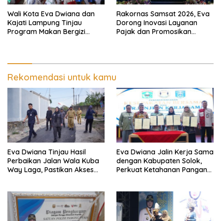
Wali Kota Eva Dwiana dan
Rakornas Samsat 2026, Eva
Kajati Lampung Tinjau
Dorong Inovasi Layanan
Program Makan Bergizi
Pajak dan Promosikan
Gratis, Pastikan Menu
Bandar Lampung
Berkualitas dan Tepat
Sasaran
Rekomendasi untuk kamu
Eva Dwiana Tinjau Hasil
Eva Dwiana Jalin Kerja Sama
Perbaikan Jalan Wala Kuba
dengan Kabupaten Solok,
Way Laga, Pastikan Akses
Perkuat Ketahanan Pangan
Warga Kembali Aman dan
dan Kendalikan Inflasi
Nyaman