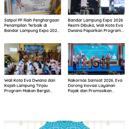
Satpol PP Raih Penghargaan
Bandar Lampung Expo 2026
Penampilan Terbaik di
Resmi Dibuka, Wali Kota Eva
Bandar Lampung Expo 2026,
Dwiana Paparkan Program
Wali Kota Eva Dwiana Ajak
Gratis dan Target Jadikan
Tingkatkan Pelayanan untuk
Kota Gerbang Investasi
Masyarakat
Lampung
Wali Kota Eva Dwiana dan
Rakornas Samsat 2026, Eva
Kajati Lampung Tinjau
Dorong Inovasi Layanan
Program Makan Bergizi
Pajak dan Promosikan
Gratis, Pastikan Menu
Bandar Lampung
Berkualitas dan Tepat
Sasaran