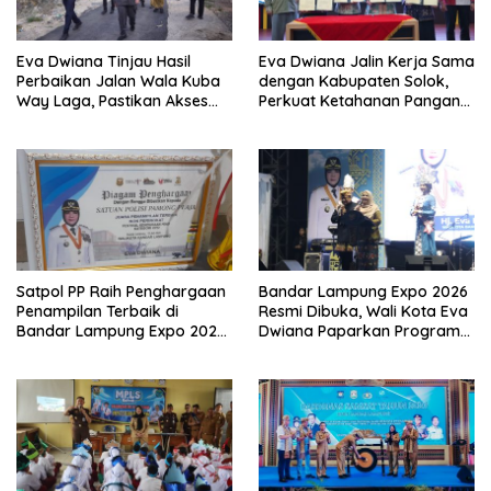
Eva Dwiana Tinjau Hasil
Eva Dwiana Jalin Kerja Sama
Perbaikan Jalan Wala Kuba
dengan Kabupaten Solok,
Way Laga, Pastikan Akses
Perkuat Ketahanan Pangan
Warga Kembali Aman dan
dan Kendalikan Inflasi
Nyaman
Satpol PP Raih Penghargaan
Bandar Lampung Expo 2026
Penampilan Terbaik di
Resmi Dibuka, Wali Kota Eva
Bandar Lampung Expo 2026,
Dwiana Paparkan Program
Wali Kota Eva Dwiana Ajak
Gratis dan Target Jadikan
Tingkatkan Pelayanan untuk
Kota Gerbang Investasi
Masyarakat
Lampung