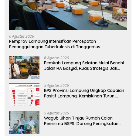
6 Agustus 2026
Pemprov Lampung Intensifkan Percepatan
Penanggulangan Tuberkulosis di Tanggamus
6 Agustus 2026
Pemkab Lampung Selatan Mulai Benahi
Jalan RA Basyid, Ruas Strategis Jati
Agung Segera Dipoles Demi
Keselamatan Pengguna Jalan
5 Agustus 2026
BPS Provinsi Lampung Ungkap Capaian
Positif Lampung: Kemiskinan Turun,
Inflasi Terkendali, Ekonomi Terus
Tumbuh
5 Agustus 2026
Wagub Jihan Tinjau Rumah Calon
Penerima BSPS, Dorong Peningkatan
Kualitas Hunian Warga dan Serap
Aspirasi Masyarakat