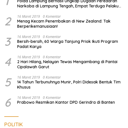
1
Polda Lampung Berhasil Ungkap Dugaan Peredaran
Narkoba di Lampung Tengah, Empat Terduga Pelaku
Diamankan
2
16 Maret 2019
0 Komentar
Menag Kecam Penembakan di New Zealand: Tak
Berperikemanusiaan!
3
16 Maret 2019
0 Komentar
Bersih-bersih, 60 Warga Tanjung Priok Ikuti Program
Padat Karya
4
16 Maret 2019
0 Komentar
2 Hari Hilang, Nelayan Tewas Mengambang di Pantai
Cipalawah Garut
5
16 Maret 2019
0 Komentar
14 Tahun Terbunuhnya Munir, Polri Didesak Bentuk Tim
Khusus
6
16 Maret 2019
0 Komentar
Prabowo Resmikan Kantor DPD Gerindra di Banten
POLITIK