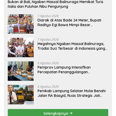
Bukan di Bali, Ngaben Massal Balinuraga Memikat Turis
Italia dan Puluhan Ribu Pengunjung
7 Agustus 2026
Diarak di Atas Bade 24 Meter, Bupati
Radityo Egi Bawa Mimpi Besar
Balinuraga Jadi ‘Penglipuran’ Kedua
pada 2027
7 Agustus 2026
Megahnya Ngaben Massal Balinuraga,
Tradisi Suci Terbesar di Indonesia yang
Menghidupkan Desa dan Merekatkan
Ikatan Keluarga
6 Agustus 2026
Pemprov Lampung Intensifkan
Percepatan Penanggulangan
Tuberkulosis di Tanggamus
6 Agustus 2026
Pemkab Lampung Selatan Mulai Benahi
Jalan RA Basyid, Ruas Strategis Jati
Agung Segera Dipoles Demi
Keselamatan Pengguna Jalan
Selengkapnya