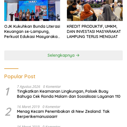
OJK Kukuhkan Bunda Literasi
KREDIT PRODUKTIF, UMKM,
Keuangan se-Lampung,
DAN INVESTASI MASYARAKAT
Perkuat Edukasi Masyarakat
LAMPUNG TERUS MENGUAT
Lawan Pinjol dan Investasi
Ilegal
Selengkapnya
Popular Post
1
7 Agustus 2026
0 Komentar
Tingkatkan Keamanan Lingkungan, Polsek Buay
Bahuga Cek Ronda Malam dan Sosialisasi Layanan 110
2
16 Maret 2019
0 Komentar
Menag Kecam Penembakan di New Zealand: Tak
Berperikemanusiaan!
16 Maret 2019
0 Komentar