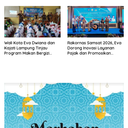
Tingkatkan Pelayanan untuk
Kota Gerbang Investasi
Masyarakat
Lampung
Wali Kota Eva Dwiana dan
Rakornas Samsat 2026, Eva
Kajati Lampung Tinjau
Dorong Inovasi Layanan
Program Makan Bergizi
Pajak dan Promosikan
Gratis, Pastikan Menu
Bandar Lampung
Berkualitas dan Tepat
Sasaran