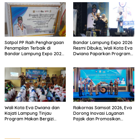
Satpol PP Raih Penghargaan
Bandar Lampung Expo 2026
Penampilan Terbaik di
Resmi Dibuka, Wali Kota Eva
Bandar Lampung Expo 2026,
Dwiana Paparkan Program
Wali Kota Eva Dwiana Ajak
Gratis dan Target Jadikan
Tingkatkan Pelayanan untuk
Kota Gerbang Investasi
Masyarakat
Lampung
Wali Kota Eva Dwiana dan
Rakornas Samsat 2026, Eva
Kajati Lampung Tinjau
Dorong Inovasi Layanan
Program Makan Bergizi
Pajak dan Promosikan
Gratis, Pastikan Menu
Bandar Lampung
Berkualitas dan Tepat
Sasaran