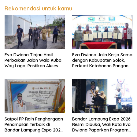
Rekomendasi untuk kamu
Eva Dwiana Tinjau Hasil
Eva Dwiana Jalin Kerja Sama
Perbaikan Jalan Wala Kuba
dengan Kabupaten Solok,
Way Laga, Pastikan Akses
Perkuat Ketahanan Pangan
Warga Kembali Aman dan
dan Kendalikan Inflasi
Nyaman
Satpol PP Raih Penghargaan
Bandar Lampung Expo 2026
Penampilan Terbaik di
Resmi Dibuka, Wali Kota Eva
Bandar Lampung Expo 2026,
Dwiana Paparkan Program
Wali Kota Eva Dwiana Ajak
Gratis dan Target Jadikan