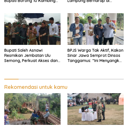
Bupati Borong 10 Kambing
Lampung Berharap di
dari Peternak Lokal
Kunjungi Wapres Gibran
Bupati Saleh Asnawi
BPJS Warga Tak Aktif, Kakon
Resmikan Jembatan Ulu
Sinar Jawa Semprot Dinsos
Semong, Perkuat Akses dan
Tanggamus: “Ini Menyangkut
Perekonomian Warga
Nyawa Orang
Ulubelu
Rekomendasi untuk kamu