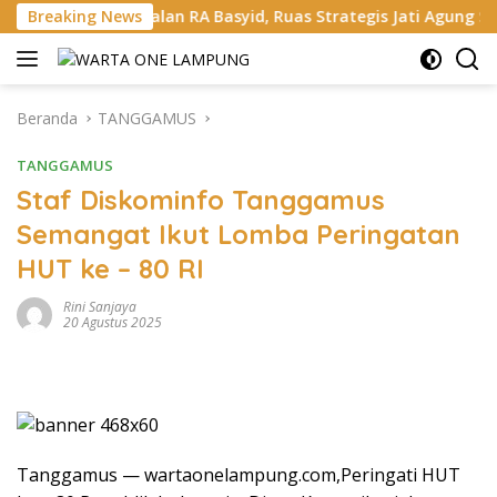
Langsung
alan RA Basyid, Ruas Strategis Jati Agung Segera Dipoles Dem
Breaking News
ke
konten
Beranda
TANGGAMUS
TANGGAMUS
Staf Diskominfo Tanggamus
Semangat Ikut Lomba Peringatan
HUT ke – 80 RI
Rini Sanjaya
20 Agustus 2025
Tanggamus — wartaonelampung.com,Peringati HUT