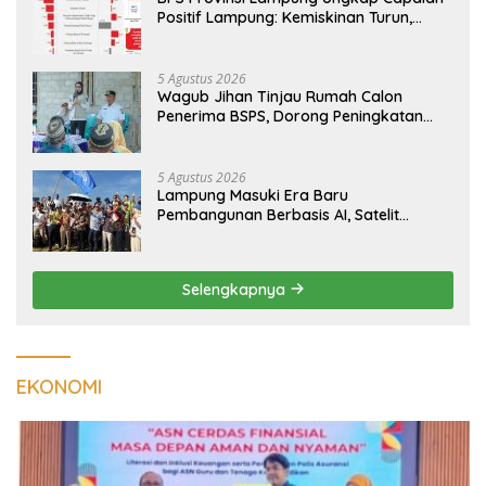
Positif Lampung: Kemiskinan Turun,
Inflasi Terkendali, Ekonomi Terus
Tumbuh
5 Agustus 2026
Wagub Jihan Tinjau Rumah Calon
Penerima BSPS, Dorong Peningkatan
Kualitas Hunian Warga dan Serap
Aspirasi Masyarakat
5 Agustus 2026
Lampung Masuki Era Baru
Pembangunan Berbasis AI, Satelit
Hiperspektral Lampung-1 Resmi
Mengorbit
Selengkapnya
EKONOMI