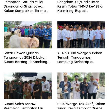
Jembatan Garuda Mulai
Pangdam XXI/Radin Inten
Dibangun di Sinar Jawa,
Resmi Tutup TMMD ke-128 di
Kakon Sampaikan Terima
Kalimiring, Bupati
Kasih kepada Presiden
Tanggamus Ajak Warga
Prabowo
Aktif Bangun Desa
Bazar Hewan Qurban
ASA 30.000 Warga 9 Pekon
Tanggamus 2026 Dibuka,
Terisolir Tanggamus,
Bupati Borong 10 Kambing
Lampung Berharap di
dari Peternak Lokal
Kunjungi Wapres Gibran
Bupati Saleh Asnawi
BPJS Warga Tak Aktif, Kakon
Resmikan Jembatan Ulu
Sinar Jawa Semprot Dinsos