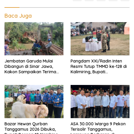
Baca Juga
Jembatan Garuda Mulai
Pangdam XXI/Radin Inten
Dibangun di Sinar Jawa,
Resmi Tutup TMMD ke-128 di
Kakon Sampaikan Terima
Kalimiring, Bupati
Kasih kepada Presiden
Tanggamus Ajak Warga
Prabowo
Aktif Bangun Desa
Bazar Hewan Qurban
ASA 30.000 Warga 9 Pekon
Tanggamus 2026 Dibuka,
Terisolir Tanggamus,