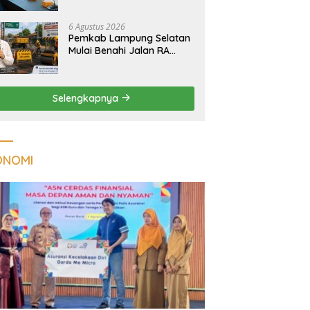
Tuberkulosis di
Tanggamus
6 Agustus 2026
Pemkab Lampung Selatan
Mulai Benahi Jalan RA
Basyid, Ruas Strategis Jati
Agung Segera Dipoles
Demi Keselamatan
Selengkapnya
Pengguna Jalan
ONOMI