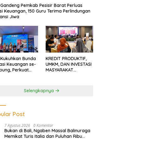
Gandeng Pemkab Pesisir Barat Perluas
usi Keuangan, 150 Guru Terima Perlindungan
ansi Jiwa
 Kukuhkan Bunda
KREDIT PRODUKTIF,
rasi Keuangan se-
UMKM, DAN INVESTASI
ung, Perkuat
MASYARAKAT
asi Masyarakat
LAMPUNG TERUS
n Pinjol dan
MENGUAT
tasi Ilegal
Selengkapnya
ular Post
7 Agustus 2026
0 Komentar
Bukan di Bali, Ngaben Massal Balinuraga
Memikat Turis Italia dan Puluhan Ribu