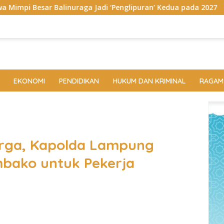
aga Jadi ‘Penglipuran’ Kedua pada 2027
Megahnya Ngabe
EKONOMI
PENDIDIKAN
HUKUM DAN KRIMINAL
RAGAM
rga, Kapolda Lampung
mbako untuk Pekerja