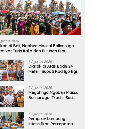
Agustus 2026
kan di Bali, Ngaben Massal Balinuraga
mikat Turis Italia dan Puluhan Ribu
ngunjung
7 Agustus 2026
Diarak di Atas Bade 24
Meter, Bupati Radityo Egi
Bawa Mimpi Besar
Balinuraga Jadi
‘Penglipuran’ Kedua pada
7 Agustus 2026
2027
Megahnya Ngaben Massal
Balinuraga, Tradisi Suci
Terbesar di Indonesia
yang Menghidupkan Desa
dan Merekatkan Ikatan
6 Agustus 2026
Keluarga
Pemprov Lampung
Intensifkan Percepatan
Penanggulangan