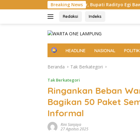
Langsung
tas Bade 24 Meter, Bupati Radityo Egi Bawa Mimpi Besar Balinur
Breaking News
ke
konten
Redaksi
Indeks
H
HEADLINE
NASIONAL
POLITIK
o
m
Beranda
Tak Berkategori
e
Tak Berkategori
Ringankan Beban Wa
Bagikan 50 Paket Se
Informal
Rini Sanjaya
27 Agustus 2025