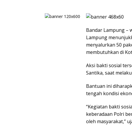
Bandar Lampung – w
Lampung menunjukka
menyalurkan 50 pake
membutuhkan di Kota
Aksi bakti sosial te
Santika, saat melak
Bantuan ini diharap
tengah kondisi eko
“Kegiatan bakti sosia
keberadaan Polri be
oleh masyarakat,” uj