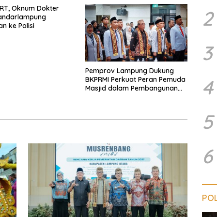
Kesehatan
ART, Oknum Dokter
2
Bandarlampung
n ke Polisi
3
Pemprov Lampung Dukung
4
BKPRMI Perkuat Peran Pemuda
Masjid dalam Pembangunan
Daerah
5
6
POL