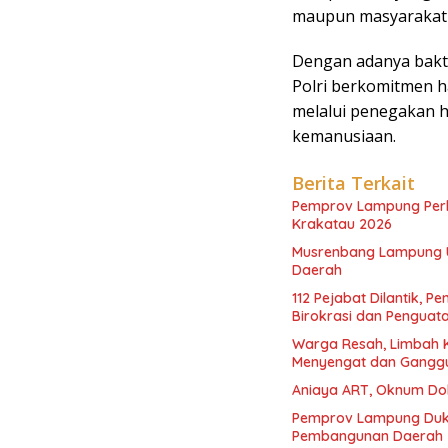
maupun masyarakat u
Dengan adanya bakti 
Polri berkomitmen h
melalui penegakan h
kemanusiaan.
Berita Terkait
Pemprov Lampung Perku
Krakatau 2026
Musrenbang Lampung Uta
Daerah
112 Pejabat Dilantik,
Birokrasi dan Penguat
Warga Resah, Limbah K
Menyengat dan Gangg
Aniaya ART, Oknum Dok
Pemprov Lampung Duku
Pembangunan Daerah