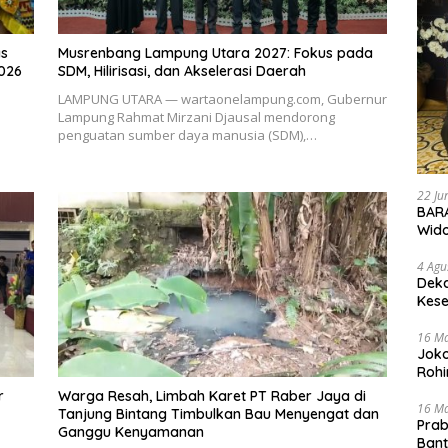
as
Musrenbang Lampung Utara 2027: Fokus pada
2026
SDM, Hilirisasi, dan Akselerasi Daerah
LAMPUNG UTARA — wartaonelampung.com, Gubernur
Lampung Rahmat Mirzani Djausal mendorong
penguatan sumber daya manusia (SDM),…
22 Ju
BARA
Wid
4 Agu
Deka
Kese
16 M
Joko
Rohi
r
Warga Resah, Limbah Karet PT Raber Jaya di
16 M
Tanjung Bintang Timbulkan Bau Menyengat dan
Prab
Ganggu Kenyamanan
Ban