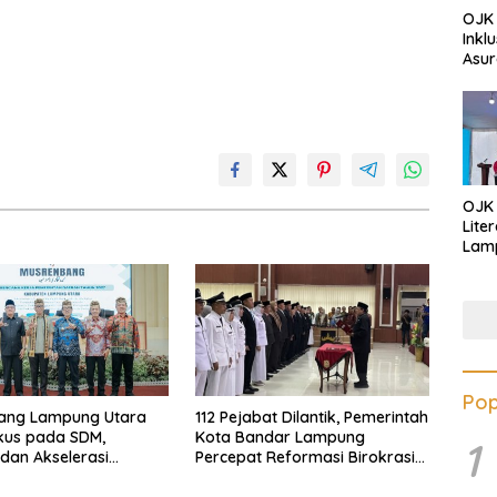
OJK 
Inkl
Asur
OJK
Lite
Lamp
Eduk
Lawa
Inves
Pop
ang Lampung Utara
112 Pejabat Dilantik, Pemerintah
kus pada SDM,
Kota Bandar Lampung
1
i, dan Akselerasi
Percepat Reformasi Birokrasi
dan Penguatan Layanan