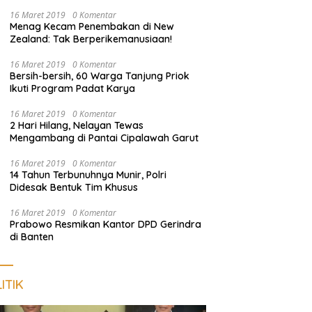
Pengunjung
16 Maret 2019
0 Komentar
Menag Kecam Penembakan di New
Zealand: Tak Berperikemanusiaan!
16 Maret 2019
0 Komentar
Bersih-bersih, 60 Warga Tanjung Priok
Ikuti Program Padat Karya
16 Maret 2019
0 Komentar
2 Hari Hilang, Nelayan Tewas
Mengambang di Pantai Cipalawah Garut
16 Maret 2019
0 Komentar
14 Tahun Terbunuhnya Munir, Polri
Didesak Bentuk Tim Khusus
16 Maret 2019
0 Komentar
Prabowo Resmikan Kantor DPD Gerindra
di Banten
ITIK