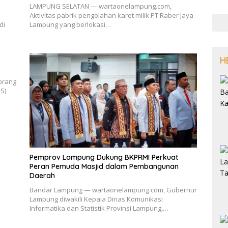
LAMPUNG SELATAN — wartaonelampung.com,
Aktivitas pabrik pengolahan karet milik PT Raber Jaya
di
Lampung yang berlokasi…
H
orang
S)
Pemprov Lampung Dukung BKPRMI Perkuat
Peran Pemuda Masjid dalam Pembangunan
Daerah
Bandar Lampung — wartaonelampung.com, Gubernur
Lampung diwakili Kepala Dinas Komunikasi
Informatika dan Statistik Provinsi Lampung,…