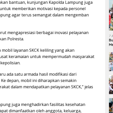
kan bantuan, kunjungan Kapolda Lampung juga
ntuk memberikan motivasi kepada personel
mpung agar terus semangat dalam mengemban
turut mengapresiasi berbagai inovasi pelayanan
7 
kan Polresta.
Bu
Me
Pe
 mobil layanan SKCK keliling yang akan
pusat keramaian untuk mempermudah masyarakat
epolisian.
u ada satu armada hasil modifikasi dari
 Ke depan, mobil ini diharapkan semakin
kat dalam mendapatkan pelayanan SKCK,” jelas
pung juga menghadirkan fasilitas kesehatan
dapat dimanfaatkan oleh anggota, keluarga,