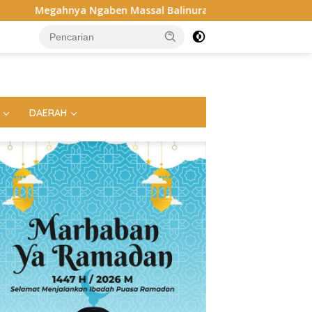
n Massal Balinuraga, Tradisi Suci Terbesar di Indonesia yan
DAERAH