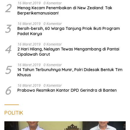
2
16 Maret 2019
0 Komentar
Menag Kecam Penembakan di New Zealand: Tak
Berperikemanusiaan!
3
16 Maret 2019
0 Komentar
Bersih-bersih, 60 Warga Tanjung Priok Ikuti Program
Padat Karya
4
16 Maret 2019
0 Komentar
2 Hari Hilang, Nelayan Tewas Mengambang di Pantai
Cipalawah Garut
5
16 Maret 2019
0 Komentar
14 Tahun Terbunuhnya Munir, Polri Didesak Bentuk Tim
Khusus
6
16 Maret 2019
0 Komentar
Prabowo Resmikan Kantor DPD Gerindra di Banten
POLITIK