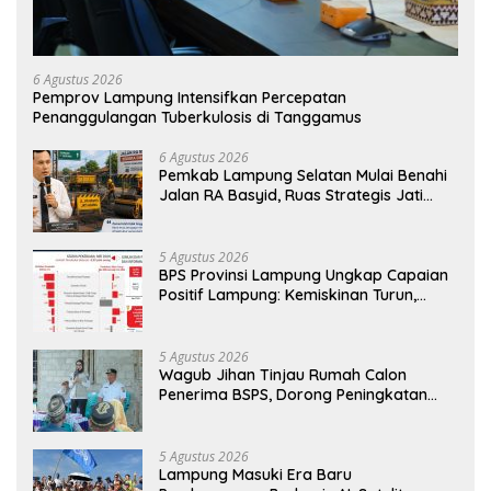
6 Agustus 2026
Pemprov Lampung Intensifkan Percepatan
Penanggulangan Tuberkulosis di Tanggamus
6 Agustus 2026
Pemkab Lampung Selatan Mulai Benahi
Jalan RA Basyid, Ruas Strategis Jati
Agung Segera Dipoles Demi
Keselamatan Pengguna Jalan
5 Agustus 2026
BPS Provinsi Lampung Ungkap Capaian
Positif Lampung: Kemiskinan Turun,
Inflasi Terkendali, Ekonomi Terus
Tumbuh
5 Agustus 2026
Wagub Jihan Tinjau Rumah Calon
Penerima BSPS, Dorong Peningkatan
Kualitas Hunian Warga dan Serap
Aspirasi Masyarakat
5 Agustus 2026
Lampung Masuki Era Baru