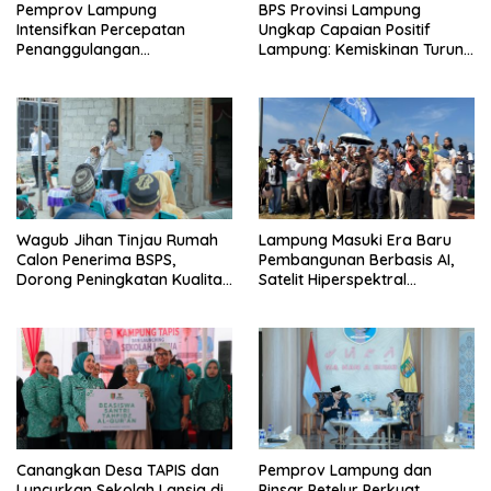
Pemprov Lampung
BPS Provinsi Lampung
Intensifkan Percepatan
Ungkap Capaian Positif
Penanggulangan
Lampung: Kemiskinan Turun,
Tuberkulosis di Tanggamus
Inflasi Terkendali, Ekonomi
Terus Tumbuh
Wagub Jihan Tinjau Rumah
Lampung Masuki Era Baru
Calon Penerima BSPS,
Pembangunan Berbasis AI,
Dorong Peningkatan Kualitas
Satelit Hiperspektral
Hunian Warga dan Serap
Lampung-1 Resmi Mengorbit
Aspirasi Masyarakat
Canangkan Desa TAPIS dan
Pemprov Lampung dan
Luncurkan Sekolah Lansia di
Pinsar Petelur Perkuat