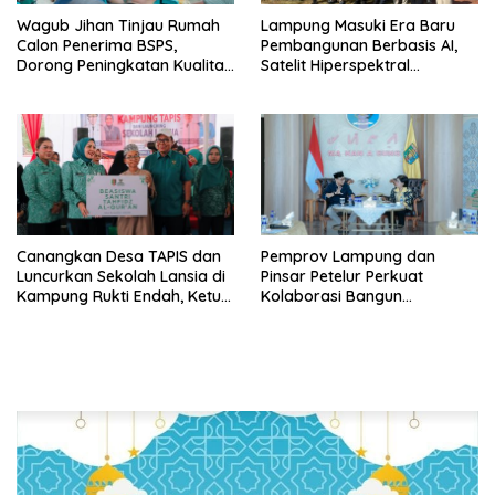
Wagub Jihan Tinjau Rumah
Lampung Masuki Era Baru
Calon Penerima BSPS,
Pembangunan Berbasis AI,
Dorong Peningkatan Kualitas
Satelit Hiperspektral
Hunian Warga dan Serap
Lampung-1 Resmi Mengorbit
Aspirasi Masyarakat
Canangkan Desa TAPIS dan
Pemprov Lampung dan
Luncurkan Sekolah Lansia di
Pinsar Petelur Perkuat
Kampung Rukti Endah, Ketua
Kolaborasi Bangun
TP PKK Lampung Dorong
Ekosistem Peternakan Telur
Pembangunan SDM Dimulai
dari Desa