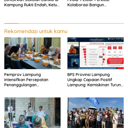
Kampung Rukti Endah, Ketua
Kolaborasi Bangun
TP PKK Lampung Dorong
Ekosistem Peternakan Telur
Pembangunan SDM Dimulai
dari Desa
Rekomendasi untuk kamu
Pemprov Lampung
BPS Provinsi Lampung
Intensifkan Percepatan
Ungkap Capaian Positif
Penanggulangan
Lampung: Kemiskinan Turun,
Tuberkulosis di Tanggamus
Inflasi Terkendali, Ekonomi
Terus Tumbuh