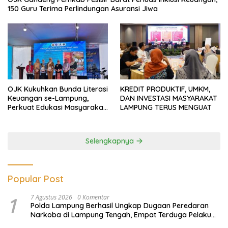
150 Guru Terima Perlindungan Asuransi Jiwa
OJK Kukuhkan Bunda Literasi
KREDIT PRODUKTIF, UMKM,
Keuangan se-Lampung,
DAN INVESTASI MASYARAKAT
Perkuat Edukasi Masyarakat
LAMPUNG TERUS MENGUAT
Lawan Pinjol dan Investasi
Ilegal
Selengkapnya
Popular Post
1
7 Agustus 2026
0 Komentar
Polda Lampung Berhasil Ungkap Dugaan Peredaran
Narkoba di Lampung Tengah, Empat Terduga Pelaku
Diamankan