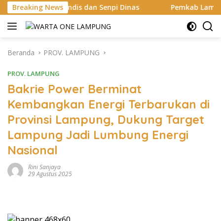
Langsung
Randis dan Senpi Dinas
Breaking News
Pemkab Lampung Selatan Mulai B
ke
konten
Beranda
PROV. LAMPUNG
PROV. LAMPUNG
Bakrie Power Berminat
Kembangkan Energi Terbarukan di
Provinsi Lampung, Dukung Target
Lampung Jadi Lumbung Energi
Nasional
Rini Sanjaya
29 Agustus 2025