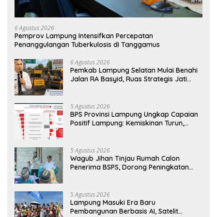
6 Agustus 2026
Pemprov Lampung Intensifkan Percepatan
Penanggulangan Tuberkulosis di Tanggamus
6 Agustus 2026
Pemkab Lampung Selatan Mulai Benahi
Jalan RA Basyid, Ruas Strategis Jati
Agung Segera Dipoles Demi
Keselamatan Pengguna Jalan
5 Agustus 2026
BPS Provinsi Lampung Ungkap Capaian
Positif Lampung: Kemiskinan Turun,
Inflasi Terkendali, Ekonomi Terus
Tumbuh
5 Agustus 2026
Wagub Jihan Tinjau Rumah Calon
Penerima BSPS, Dorong Peningkatan
Kualitas Hunian Warga dan Serap
Aspirasi Masyarakat
5 Agustus 2026
Lampung Masuki Era Baru
Pembangunan Berbasis AI, Satelit