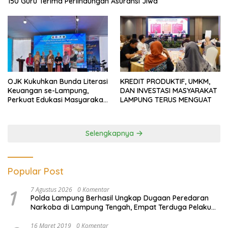
150 Guru Terima Perlindungan Asuransi Jiwa
OJK Kukuhkan Bunda Literasi
KREDIT PRODUKTIF, UMKM,
Keuangan se-Lampung,
DAN INVESTASI MASYARAKAT
Perkuat Edukasi Masyarakat
LAMPUNG TERUS MENGUAT
Lawan Pinjol dan Investasi
Ilegal
Selengkapnya
Popular Post
1
7 Agustus 2026
0 Komentar
Polda Lampung Berhasil Ungkap Dugaan Peredaran
Narkoba di Lampung Tengah, Empat Terduga Pelaku
Diamankan
16 Maret 2019
0 Komentar