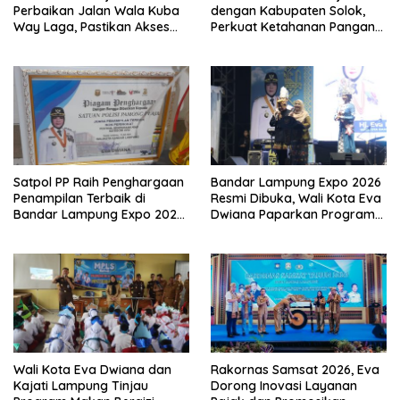
Perbaikan Jalan Wala Kuba
dengan Kabupaten Solok,
Way Laga, Pastikan Akses
Perkuat Ketahanan Pangan
Warga Kembali Aman dan
dan Kendalikan Inflasi
Nyaman
Satpol PP Raih Penghargaan
Bandar Lampung Expo 2026
Penampilan Terbaik di
Resmi Dibuka, Wali Kota Eva
Bandar Lampung Expo 2026,
Dwiana Paparkan Program
Wali Kota Eva Dwiana Ajak
Gratis dan Target Jadikan
Tingkatkan Pelayanan untuk
Kota Gerbang Investasi
Masyarakat
Lampung
Wali Kota Eva Dwiana dan
Rakornas Samsat 2026, Eva
Kajati Lampung Tinjau
Dorong Inovasi Layanan