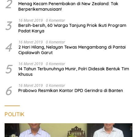
2
Menag Kecam Penembakan di New Zealand: Tak
Berperikemanusiaan!
3
16 Maret 2019
0 Komentar
Bersih-bersih, 60 Warga Tanjung Priok Ikuti Program
Padat Karya
4
16 Maret 2019
0 Komentar
2 Hari Hilang, Nelayan Tewas Mengambang di Pantai
Cipalawah Garut
5
16 Maret 2019
0 Komentar
14 Tahun Terbunuhnya Munir, Polri Didesak Bentuk Tim
Khusus
6
16 Maret 2019
0 Komentar
Prabowo Resmikan Kantor DPD Gerindra di Banten
POLITIK