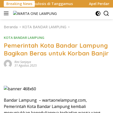
Langsung
rkulosis di Tanggamus
Breaking News
Apel Perdana: Kapolres Way Kana
ke
konten
Beranda
KOTA BANDAR LAMPUNG
KOTA BANDAR LAMPUNG
Pemerintah Kota Bandar Lampung
Bagikan Beras untuk Korban Banjir
Rini Sanjaya
31 Agustus 2025
Bandar Lampung – wartaonelampung.com,
Pemerintah Kota Bandar Lampung kembali
menunjukkan kepeduliannya terhadap warga yang