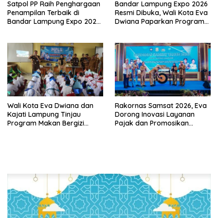
Satpol PP Raih Penghargaan
Bandar Lampung Expo 2026
Penampilan Terbaik di
Resmi Dibuka, Wali Kota Eva
Bandar Lampung Expo 2026,
Dwiana Paparkan Program
Wali Kota Eva Dwiana Ajak
Gratis dan Target Jadikan
Tingkatkan Pelayanan untuk
Kota Gerbang Investasi
Masyarakat
Lampung
Wali Kota Eva Dwiana dan
Rakornas Samsat 2026, Eva
Kajati Lampung Tinjau
Dorong Inovasi Layanan
Program Makan Bergizi
Pajak dan Promosikan
Gratis, Pastikan Menu
Bandar Lampung
Berkualitas dan Tepat
Sasaran