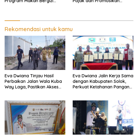
Program Makan Bergizi
Pajak dan Promosikan
Gratis, Pastikan Menu
Bandar Lampung
Berkualitas dan Tepat
Sasaran
Rekomendasi untuk kamu
Eva Dwiana Tinjau Hasil
Eva Dwiana Jalin Kerja Sama
Perbaikan Jalan Wala Kuba
dengan Kabupaten Solok,
Way Laga, Pastikan Akses
Perkuat Ketahanan Pangan
Warga Kembali Aman dan
dan Kendalikan Inflasi
Nyaman