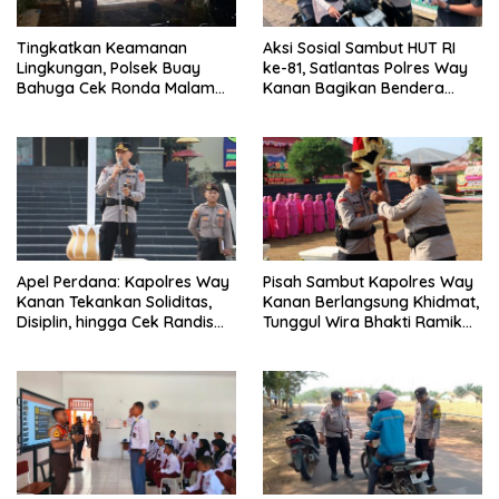
Tingkatkan Keamanan
Aksi Sosial Sambut HUT RI
Lingkungan, Polsek Buay
ke-81, Satlantas Polres Way
Bahuga Cek Ronda Malam
Kanan Bagikan Bendera
dan Sosialisasi Layanan 110
Merah Putih Gratis ke
Pengendara
Apel Perdana: Kapolres Way
Pisah Sambut Kapolres Way
Kanan Tekankan Soliditas,
Kanan Berlangsung Khidmat,
Disiplin, hingga Cek Randis
Tunggul Wira Bhakti Ramik
dan Senpi Dinas
Ragom Resmi Beralih