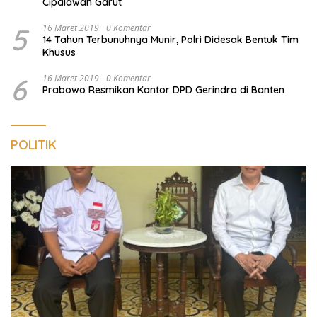
Cipalawah Garut
5
16 Maret 2019
0 Komentar
14 Tahun Terbunuhnya Munir, Polri Didesak Bentuk Tim
Khusus
6
16 Maret 2019
0 Komentar
Prabowo Resmikan Kantor DPD Gerindra di Banten
POLITIK