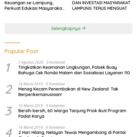
Keuangan se-Lampung,
DAN INVESTASI MASYARAKAT
Perkuat Edukasi Masyarakat
LAMPUNG TERUS MENGUAT
Lawan Pinjol dan Investasi
Ilegal
Selengkapnya
Popular Post
1
7 Agustus 2026
0 Komentar
Tingkatkan Keamanan Lingkungan, Polsek Buay
Bahuga Cek Ronda Malam dan Sosialisasi Layanan 110
2
16 Maret 2019
0 Komentar
Menag Kecam Penembakan di New Zealand: Tak
Berperikemanusiaan!
3
16 Maret 2019
0 Komentar
Bersih-bersih, 60 Warga Tanjung Priok Ikuti Program
Padat Karya
4
16 Maret 2019
0 Komentar
2 Hari Hilang, Nelayan Tewas Mengambang di Pantai