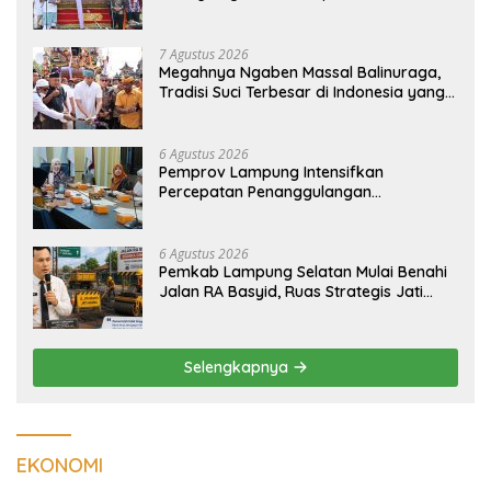
Balinuraga Jadi ‘Penglipuran’ Kedua
pada 2027
7 Agustus 2026
Megahnya Ngaben Massal Balinuraga,
Tradisi Suci Terbesar di Indonesia yang
Menghidupkan Desa dan Merekatkan
Ikatan Keluarga
6 Agustus 2026
Pemprov Lampung Intensifkan
Percepatan Penanggulangan
Tuberkulosis di Tanggamus
6 Agustus 2026
Pemkab Lampung Selatan Mulai Benahi
Jalan RA Basyid, Ruas Strategis Jati
Agung Segera Dipoles Demi
Keselamatan Pengguna Jalan
Selengkapnya
EKONOMI