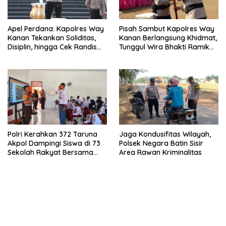
Apel Perdana: Kapolres Way
Pisah Sambut Kapolres Way
Kanan Tekankan Soliditas,
Kanan Berlangsung Khidmat,
Disiplin, hingga Cek Randis
Tunggul Wira Bhakti Ramik
dan Senpi Dinas
Ragom Resmi Beralih
Polri Kerahkan 372 Taruna
Jaga Kondusifitas Wilayah,
Akpol Dampingi Siswa di 73
Polsek Negara Batin Sisir
Sekolah Rakyat Bersama
Area Rawan Kriminalitas
Taruna Akademi TNI