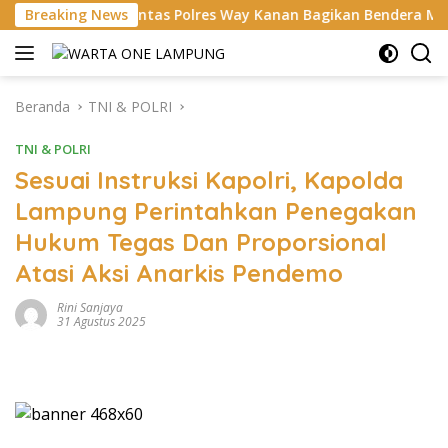
Langsung
Satlantas Polres Way Kanan Bagikan Bendera Merah Putih Grati
Breaking News
ke
konten
Beranda
TNI & POLRI
TNI & POLRI
Sesuai Instruksi Kapolri, Kapolda
Lampung Perintahkan Penegakan
Hukum Tegas Dan Proporsional
Atasi Aksi Anarkis Pendemo
Rini Sanjaya
31 Agustus 2025