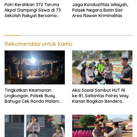
Polri Kerahkan 372 Taruna
Jaga Kondusifitas Wilayah,
Akpol Dampingi Siswa di 73
Polsek Negara Batin Sisir
Sekolah Rakyat Bersama
Area Rawan Kriminalitas
Taruna Akademi TNI
Rekomendasi untuk kamu
Tingkatkan Keamanan
Aksi Sosial Sambut HUT RI
Lingkungan, Polsek Buay
ke-81, Satlantas Polres Way
Bahuga Cek Ronda Malam
Kanan Bagikan Bendera
dan Sosialisasi Layanan 110
Merah Putih Gratis ke
Pengendara