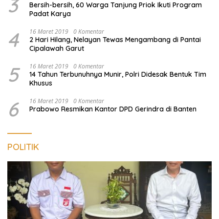
3
Bersih-bersih, 60 Warga Tanjung Priok Ikuti Program
Padat Karya
4
16 Maret 2019
0 Komentar
2 Hari Hilang, Nelayan Tewas Mengambang di Pantai
Cipalawah Garut
5
16 Maret 2019
0 Komentar
14 Tahun Terbunuhnya Munir, Polri Didesak Bentuk Tim
Khusus
6
16 Maret 2019
0 Komentar
Prabowo Resmikan Kantor DPD Gerindra di Banten
POLITIK