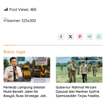
Post Views:
406
Baca Juga
Pemkab Lampung Selatan
Gubernur Rahmat Mirzani
Mulai Benahi Jalan RA
Djausal dan Menhan Sjafrie
Basyid, Ruas Strategis Jati
Sjamsoeddin Tinjau Fasilitas
Agung Segera Dipoles Demi
Yonif TP 848/SPC Lampung
Keselamatan Pengguna
Tengah