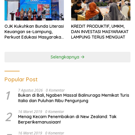
OJK Kukuhkan Bunda Literasi
KREDIT PRODUKTIF, UMKM,
Keuangan se-Lampung,
DAN INVESTASI MASYARAKAT
Perkuat Edukasi Masyarakat
LAMPUNG TERUS MENGUAT
Lawan Pinjol dan Investasi
Ilegal
Selengkapnya
Popular Post
1
7 Agustus 2026
0 Komentar
Bukan di Bali, Ngaben Massal Balinuraga Memikat Turis
Italia dan Puluhan Ribu Pengunjung
2
16 Maret 2019
0 Komentar
Menag Kecam Penembakan di New Zealand: Tak
Berperikemanusiaan!
16 Maret 2019
0 Komentar