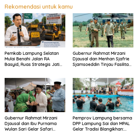
Rekomendasi untuk kamu
Pemkab Lampung Selatan
Gubernur Rahmat Mirzani
Mulai Benahi Jalan RA
Djausal dan Menhan Sjafrie
Basyid, Ruas Strategis Jati
Sjamsoeddin Tinjau Fasilitas
Agung Segera Dipoles Demi
Yonif TP 848/SPC Lampung
Keselamatan Pengguna
Tengah
Jalan
Gubernur Rahmat Mirzani
Pemprov Lampung bersama
Djausal dan Ibu Purnama
DPP Lampung Sai dan MPAL
Wulan Sari Gelar Safari
Gelar Tradisi Blangikhan:
Ramadan di Lampung
Satukan Adat dalam Rangka