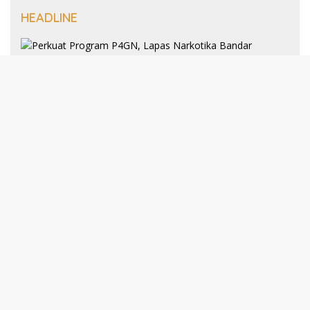
HEADLINE
8 Januari 2025
Perkuat Program P4GN, Lapas
Narkotika Bandar Lampung Terima
Audiensi dari BNN Kabupaten Lampung
Selatan
30 Desember 2024
193 Guru PAI Profesional Kota Bandar
Lampung Dikukuhkan Dalam Yudisium
PPG Tahun 2024
21 Desember 2024
Talkshow Kewirausahaan: JNE dan Para
Praktisi Buka Rahasia Sukses Bisnis di
Darmajaya
Selengkapnya