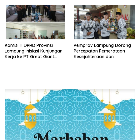
Tengah
Sambut Ramadan 1447
Hijriah
Komisi III DPRD Provinsi
Pemprov Lampung Dorong
Lampung Inisiasi Kunjungan
Percepatan Pemerataan
Kerja ke PT Great Giant
Kesejahteraan dan
Pineapple
Perlindungan Guru di
Lampung