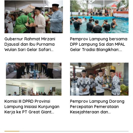
Jalan
Gubernur Rahmat Mirzani
Pemprov Lampung bersama
Djausal dan Ibu Purnama
DPP Lampung Sai dan MPAL
Wulan Sari Gelar Safari
Gelar Tradisi Blangikhan:
Ramadan di Lampung
Satukan Adat dalam Rangka
Tengah
Sambut Ramadan 1447
Hijriah
Komisi III DPRD Provinsi
Pemprov Lampung Dorong
Lampung Inisiasi Kunjungan
Percepatan Pemerataan
Kerja ke PT Great Giant
Kesejahteraan dan
Pineapple
Perlindungan Guru di
Lampung