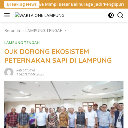
Langsung
 Mimpi Besar Balinuraga Jadi ‘Penglipuran’ Kedua pada 2027
Breaking News
ke
konten
Beranda
LAMPUNG TENGAH
LAMPUNG TENGAH
OJK DORONG EKOSISTEM
PETERNAKAN SAPI DI LAMPUNG
Rini Sanjaya
1 September 2025