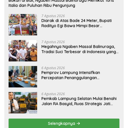
Bukan di Bali, Ngaben Massal Balinuraga Memikat Turis
Italia dan Puluhan Ribu Pengunjung
7 Agustus 2026
Diarak di Atas Bade 24 Meter, Bupati
Radityo Egi Bawa Mimpi Besar
Balinuraga Jadi ‘Penglipuran’ Kedua
pada 2027
7 Agustus 2026
Megahnya Ngaben Massal Balinuraga,
Tradisi Suci Terbesar di Indonesia yang
Menghidupkan Desa dan Merekatkan
Ikatan Keluarga
6 Agustus 2026
Pemprov Lampung Intensifkan
Percepatan Penanggulangan
Tuberkulosis di Tanggamus
6 Agustus 2026
Pemkab Lampung Selatan Mulai Benahi
Jalan RA Basyid, Ruas Strategis Jati
Agung Segera Dipoles Demi
Keselamatan Pengguna Jalan
Selengkapnya