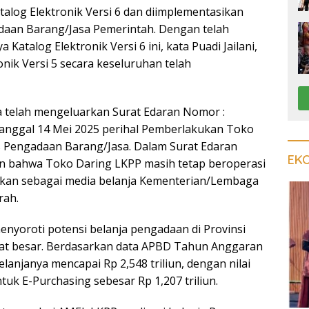
og Elektronik Versi 6 dan diimplementasikan
daan Barang/Jasa Pemerintah. Dengan telah
Katalog Elektronik Versi 6 ini, kata Puadi Jailani,
nik Versi 5 secara keseluruhan telah
 telah mengeluarkan Surat Edaran Nomor :
tanggal 14 Mei 2025 perihal Pemberlakukan Toko
 Pengadaan Barang/Jasa. Dalam Surat Edaran
EK
n bahwa Toko Daring LKPP masih tetap beroperasi
tkan sebagai media belanja Kementerian/Lembaga
rah.
menyoroti potensi belanja pengadaan di Provinsi
t besar. Berdasarkan data APBD Tahun Anggaran
elanjanya mencapai Rp 2,548 triliun, dengan nilai
tuk E-Purchasing sebesar Rp 1,207 triliun.