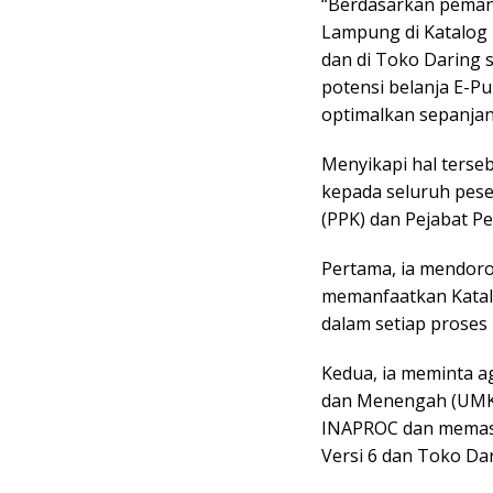
“Berdasarkan pemant
Lampung di Katalog E
dan di Toko Daring s
potensi belanja E-Pu
optimalkan sepanjan
Menyikapi hal terse
kepada seluruh pese
(PPK) dan Pejabat 
Pertama, ia mendor
memanfaatkan Katalo
dalam setiap proses
Kedua, ia meminta a
dan Menengah (UMKM
INAPROC dan memasu
Versi 6 dan Toko Da