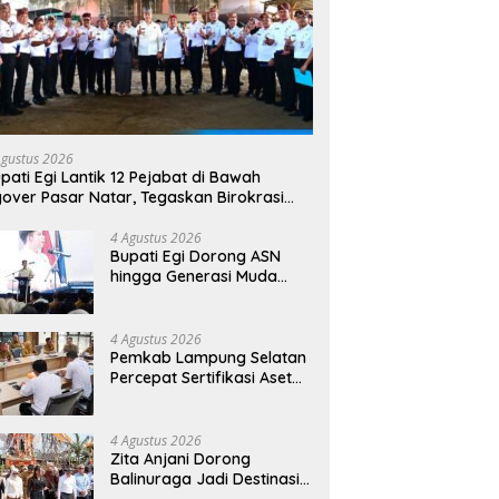
Agustus 2026
pati Egi Lantik 12 Pejabat di Bawah
yover Pasar Natar, Tegaskan Birokrasi
rus Dekat dengan Rakyat
4 Agustus 2026
Bupati Egi Dorong ASN
hingga Generasi Muda
Kuasai AI, Siapkan SDM
Lampung Selatan Hadapi
Era Digital
4 Agustus 2026
Pemkab Lampung Selatan
Percepat Sertifikasi Aset
Daerah, Bidik Peningkatan
Nilai MCSP KPK
4 Agustus 2026
Zita Anjani Dorong
Balinuraga Jadi Destinasi
Wisata Budaya, Ngaben