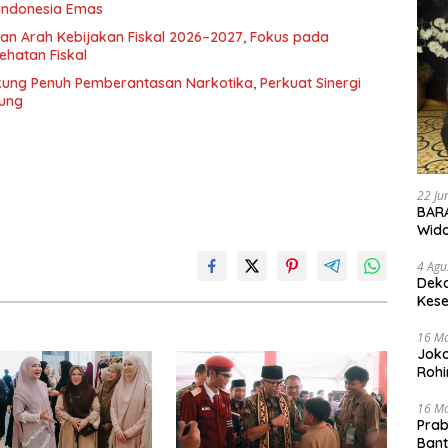
Indonesia Emas
an Arah Kebijakan Fiskal 2026–2027, Fokus pada
hatan Fiskal
ng Penuh Pemberantasan Narkotika, Perkuat Sinergi
ung
22 Ju
BARA
Wid
4 Agu
Deka
Kese
16 M
Joko
Rohi
16 M
Prab
Ban