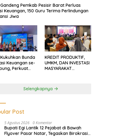
Gandeng Pemkab Pesisir Barat Perluas
usi Keuangan, 150 Guru Terima Perlindungan
ansi Jiwa
 Kukuhkan Bunda
KREDIT PRODUKTIF,
rasi Keuangan se-
UMKM, DAN INVESTASI
ung, Perkuat
MASYARAKAT
asi Masyarakat
LAMPUNG TERUS
n Pinjol dan
MENGUAT
tasi Ilegal
Selengkapnya
ular Post
5 Agustus 2026
0 Komentar
Bupati Egi Lantik 12 Pejabat di Bawah
Flyover Pasar Natar, Tegaskan Birokrasi