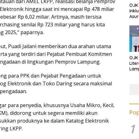
auan dari AMEL LKPP, realisasi belanja Pemprov
OJK 
lektronik hingga saat ini mencapai Rp 478 miliar
Inkl
ebesar Rp 6,02 miliar. Artinya, masih tersisa
Asur
rchasing senilai Rp 723 miliar yang harus kita
g 2025,” paparnya.
but, Puadi Jailani memberikan dua arahan utama
rta yang terdiri dari Pejabat Pembuat Komitmen
OJK
Pengadaan di lingkungan Pemprov Lampung.
Lite
Lamp
Eduk
ong para PPK dan Pejabat Pengadaan untuk
Lawa
g Elektronik dan Toko Daring secara maksimal
Inves
 pengadaan.
gar para penyedia, khususnya Usaha Mikro, Kecil,
Pop
), didorong untuk segera memiliki akun
kkan produknya ke dalam Katalog Elektronik
1
ring LKPP.