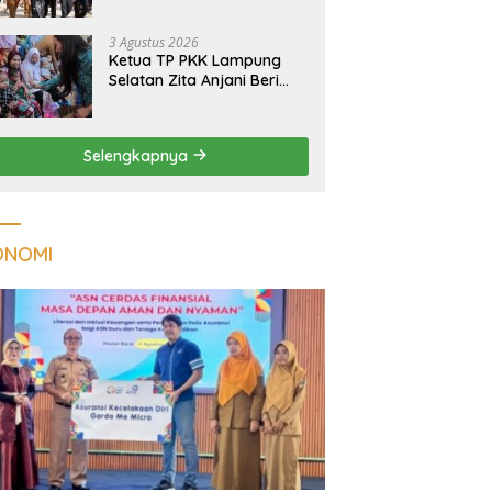
Massal Dinilai Miliki Daya
Tarik Nasional
3 Agustus 2026
Ketua TP PKK Lampung
Selatan Zita Anjani Beri
Perhatian Khusus Anak
Berisiko Stunting di
Sidomulyo
Selengkapnya
ONOMI