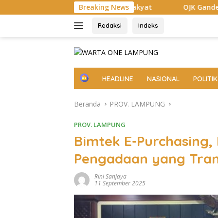
Langsung
at dengan Rakyat
Breaking News
OJK Gandeng Pemkab Pesisir Barat Per
ke
konten
Redaksi
Indeks
H
HEADLINE
NASIONAL
POLITIK
o
m
Beranda
PROV. LAMPUNG
e
PROV. LAMPUNG
Bimtek E-Purchasing
Pengadaan yang Tran
Rini Sanjaya
11 September 2025