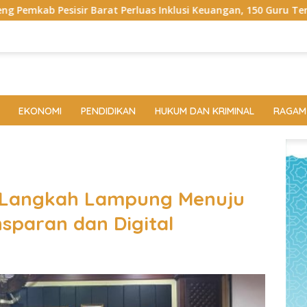
luas Inklusi Keuangan, 150 Guru Terima Perlindungan Asuransi 
EKONOMI
PENDIDIKAN
HUKUM DAN KRIMINAL
RAGAM
, Langkah Lampung Menuju
sparan dan Digital