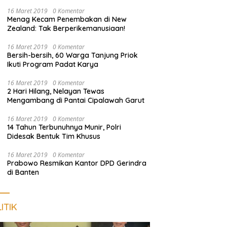
Harus Dekat dengan Rakyat
16 Maret 2019
0 Komentar
Menag Kecam Penembakan di New
Zealand: Tak Berperikemanusiaan!
16 Maret 2019
0 Komentar
Bersih-bersih, 60 Warga Tanjung Priok
Ikuti Program Padat Karya
16 Maret 2019
0 Komentar
2 Hari Hilang, Nelayan Tewas
Mengambang di Pantai Cipalawah Garut
16 Maret 2019
0 Komentar
14 Tahun Terbunuhnya Munir, Polri
Didesak Bentuk Tim Khusus
16 Maret 2019
0 Komentar
Prabowo Resmikan Kantor DPD Gerindra
di Banten
ITIK