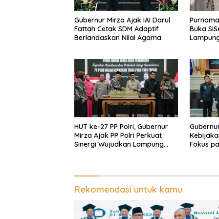
Gubernur Mirza Ajak IAI Darul
Purnama 
Fattah Cetak SDM Adaptif
Buka Si
Berlandaskan Nilai Agama
Lampung
Kolaboras
Fashion 
HUT ke-27 PP Polri, Gubernur
Gubernur
Mirza Ajak PP Polri Perkuat
Kebijaka
Sinergi Wujudkan Lampung
Fokus p
Maju Menuju Indonesia Emas
Kesehata
Rekomendasi untuk kamu