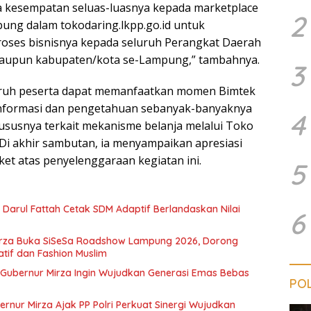
 kesempatan seluas-luasnya kepada marketplace
2
bung dalam tokodaring.lkpp.go.id untuk
roses bisnisnya kepada seluruh Perangkat Daerah
 maupun kabupaten/kota se-Lampung,” tambahnya.
3
uruh peserta dapat memanfaatkan momen Bimtek
 informasi dan pengetahuan sebanyak-banyaknya
4
ususnya terkait mekanisme belanja melalui Toko
Di akhir sambutan, ia menyampaikan apresiasi
et atas penyelenggaraan kegiatan ini.
5
I Darul Fattah Cetak SDM Adaptif Berlandaskan Nilai
6
irza Buka SiSeSa Roadshow Lampung 2026, Dorong
atif dan Fashion Muslim
 Gubernur Mirza Ingin Wujudkan Generasi Emas Bebas
POL
ernur Mirza Ajak PP Polri Perkuat Sinergi Wujudkan