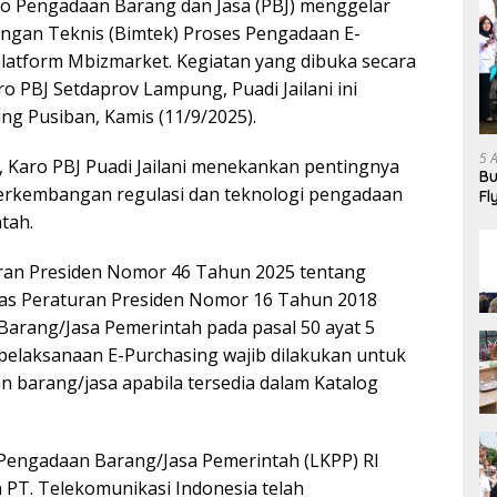
o Pengadaan Barang dan Jasa (PBJ) menggelar
bingan Teknis (Bimtek) Proses Pengadaan E-
platform Mbizmarket. Kegiatan yang dibuka secara
ro PBJ Setdaprov Lampung, Puadi Jailani ini
ng Pusiban, Kamis (11/9/2025).
5 
Karo PBJ Puadi Jailani menekankan pentingnya
Bu
perkembangan regulasi dan teknologi pengadaan
Fl
Ha
tah.
ran Presiden Nomor 46 Tahun 2025 tentang
as Peraturan Presiden Nomor 16 Tahun 2018
arang/Jasa Pemerintah pada pasal 50 ayat 5
elaksanaan E-Purchasing wajib dilakukan untuk
barang/jasa apabila tersedia dalam Katalog
Pengadaan Barang/Jasa Pemerintah (LKPP) RI
PT. Telekomunikasi Indonesia telah