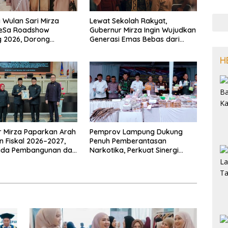
Wulan Sari Mirza
Lewat Sekolah Rakyat,
SeSa Roadshow
Gubernur Mirza Ingin Wujudkan
 2026, Dorong
Generasi Emas Bebas dari
i Industri Kreatif dan
Kemiskinan
Muslim
H
 Mirza Paparkan Arah
Pemprov Lampung Dukung
n Fiskal 2026–2027,
Penuh Pemberantasan
ada Pembangunan dan
Narkotika, Perkuat Sinergi
n Fiskal
Jaga Keamanan Lampung