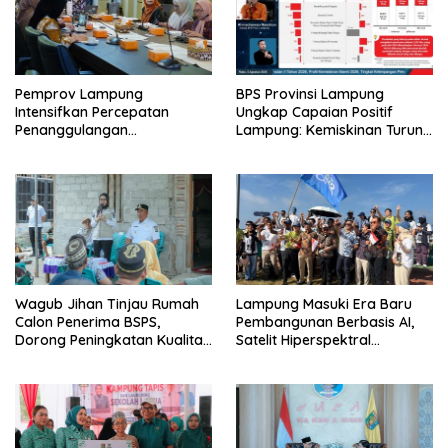
Pemprov Lampung
BPS Provinsi Lampung
Intensifkan Percepatan
Ungkap Capaian Positif
Penanggulangan
Lampung: Kemiskinan Turun,
Tuberkulosis di Tanggamus
Inflasi Terkendali, Ekonomi
Terus Tumbuh
Wagub Jihan Tinjau Rumah
Lampung Masuki Era Baru
Calon Penerima BSPS,
Pembangunan Berbasis AI,
Dorong Peningkatan Kualitas
Satelit Hiperspektral
Hunian Warga dan Serap
Lampung-1 Resmi Mengorbit
Aspirasi Masyarakat