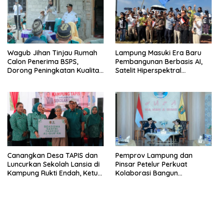
Wagub Jihan Tinjau Rumah
Lampung Masuki Era Baru
Calon Penerima BSPS,
Pembangunan Berbasis AI,
Dorong Peningkatan Kualitas
Satelit Hiperspektral
Hunian Warga dan Serap
Lampung-1 Resmi Mengorbit
Aspirasi Masyarakat
Canangkan Desa TAPIS dan
Pemprov Lampung dan
Luncurkan Sekolah Lansia di
Pinsar Petelur Perkuat
Kampung Rukti Endah, Ketua
Kolaborasi Bangun
TP PKK Lampung Dorong
Ekosistem Peternakan Telur
Pembangunan SDM Dimulai
dari Desa