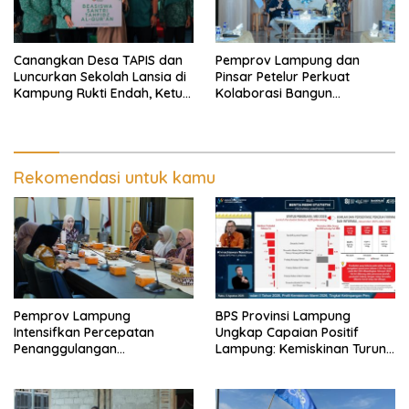
Canangkan Desa TAPIS dan
Pemprov Lampung dan
Luncurkan Sekolah Lansia di
Pinsar Petelur Perkuat
Kampung Rukti Endah, Ketua
Kolaborasi Bangun
TP PKK Lampung Dorong
Ekosistem Peternakan Telur
Pembangunan SDM Dimulai
dari Desa
Rekomendasi untuk kamu
Pemprov Lampung
BPS Provinsi Lampung
Intensifkan Percepatan
Ungkap Capaian Positif
Penanggulangan
Lampung: Kemiskinan Turun,
Tuberkulosis di Tanggamus
Inflasi Terkendali, Ekonomi
Terus Tumbuh