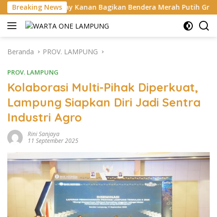
Langsung
y Kanan Bagikan Bendera Merah Putih Gratis ke Pengendara
Breaking News
ke
konten
Beranda
PROV. LAMPUNG
PROV. LAMPUNG
Kolaborasi Multi-Pihak Diperkuat,
Lampung Siapkan Diri Jadi Sentra
Industri Agro
Rini Sanjaya
11 September 2025