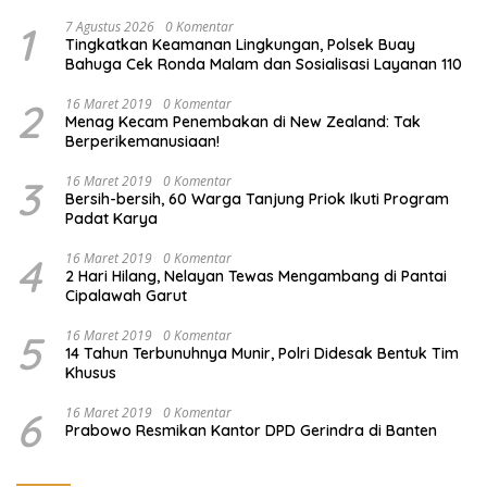
1
7 Agustus 2026
0 Komentar
Tingkatkan Keamanan Lingkungan, Polsek Buay
Bahuga Cek Ronda Malam dan Sosialisasi Layanan 110
2
16 Maret 2019
0 Komentar
Menag Kecam Penembakan di New Zealand: Tak
Berperikemanusiaan!
3
16 Maret 2019
0 Komentar
Bersih-bersih, 60 Warga Tanjung Priok Ikuti Program
Padat Karya
4
16 Maret 2019
0 Komentar
2 Hari Hilang, Nelayan Tewas Mengambang di Pantai
Cipalawah Garut
5
16 Maret 2019
0 Komentar
14 Tahun Terbunuhnya Munir, Polri Didesak Bentuk Tim
Khusus
6
16 Maret 2019
0 Komentar
Prabowo Resmikan Kantor DPD Gerindra di Banten