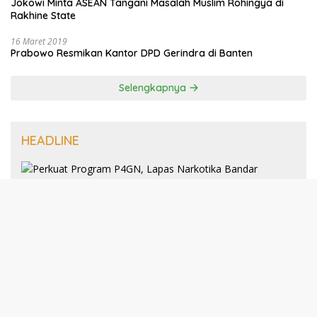
Jokowi Minta ASEAN Tangani Masalah Muslim Rohingya di
Rakhine State
16 Maret 2019
Prabowo Resmikan Kantor DPD Gerindra di Banten
Selengkapnya
HEADLINE
8 Januari 2025
Perkuat Program P4GN, Lapas
Narkotika Bandar Lampung Terima
Audiensi dari BNN Kabupaten Lampung
Selatan
30 Desember 2024
193 Guru PAI Profesional Kota Bandar