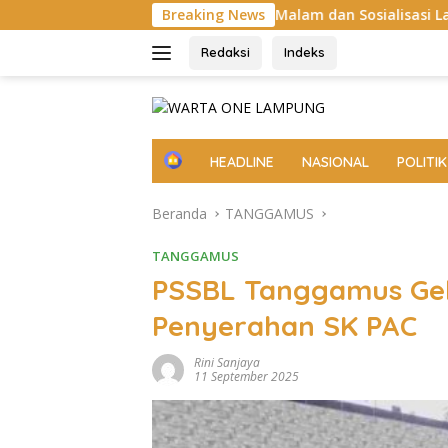
Langsung
ek Ronda Malam dan Sosialisasi Layanan 110
Breaking News
Aksi Sos
ke
konten
Redaksi
Indeks
H
HEADLINE
NASIONAL
POLITIK
o
m
Beranda
TANGGAMUS
e
TANGGAMUS
PSSBL Tanggamus Gel
Penyerahan SK PAC
Rini Sanjaya
11 September 2025