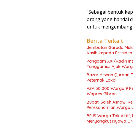
“Sebagai bentuk k
orang yang handal d
untuk mengembangkan
Berita Terkait
Jembatan Garuda Mulai
Kasih kepada Preside
Pangdam XXI/Radin Inte
Tanggamus Ajak Warga
Bazar Hewan Qurban T
Peternak Lokal
ASA 30.000 Warga 9 Pekon Teri
Wapres Gibran
Bupati Saleh Asnawi R
Perekonomian Warga U
BPJS Warga Tak Aktif,
Menyangkut Nyawa Or