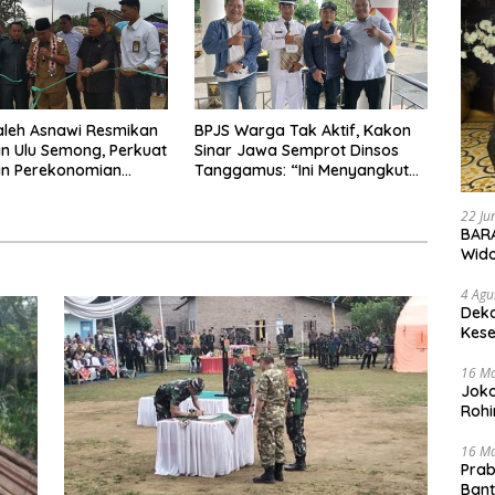
aleh Asnawi Resmikan
BPJS Warga Tak Aktif, Kakon
n Ulu Semong, Perkuat
Sinar Jawa Semprot Dinsos
an Perekonomian
Tanggamus: “Ini Menyangkut
lubelu
Nyawa Orang
22 Ju
BARA
Wid
4 Agu
Deka
Kese
16 M
Joko
Rohi
16 M
Prab
Ban