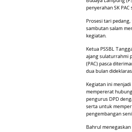
Budaya Lampung (PS
penyerahan SK PAC 
Prosesi tari pedang
sambutan salam men
kegiatan.
Ketua PSSBL Tangga
ajang sulaturrahmi
(PAC) pasca diterim
dua bulan dideklaras
Kegiatan ini menjadi
mempererat hubunga
pengurus DPD denga
serta untuk memperk
pengembangan seni 
Bahrul menegaskan