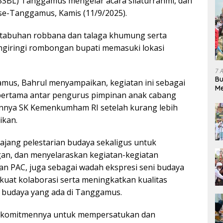
SBL) Tanggamus mengelar acara silaturrahmi, dan
se-Tanggamus, Kamis (11/9/2025).
, tabuhan robbana dan talaga khumung serta
giringi rombongan bupati memasuki lokasi
7 
Bu
mus, Bahrul menyampaikan, kegiatan ini sebagai
Me
 pertama antar pengurus pimpinan anak cabang
Pe
annya SK Kemenkumham RI setelah kurang lebih
ikan.
 ajang pelestarian budaya sekaligus untuk
n, dan menyelaraskan kegiatan-kegiatan
n PAC, juga sebagai wadah ekspresi seni budaya
uat kolaborasi serta meningkatkan kualitas
budaya yang ada di Tanggamus.
 komitmennya untuk mempersatukan dan