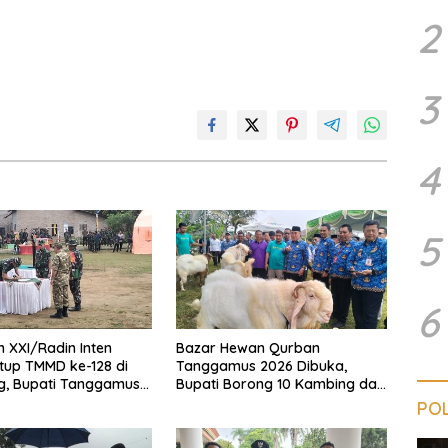
2
3
4
5
6
XXI/Radin Inten
Bazar Hewan Qurban
tup TMMD ke-128 di
Tanggamus 2026 Dibuka,
ng, Bupati Tanggamus
Bupati Borong 10 Kambing dari
ga Aktif Bangun Desa
Peternak Lokal
POL