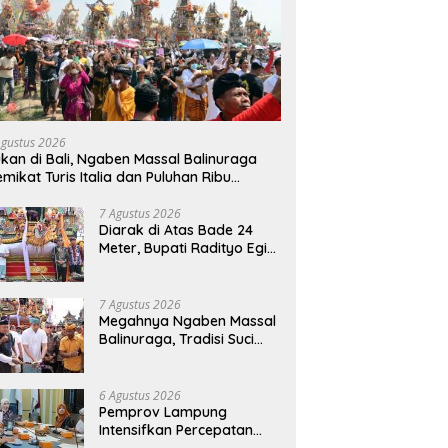
Agustus 2026
kan di Bali, Ngaben Massal Balinuraga
mikat Turis Italia dan Puluhan Ribu
ngunjung
7 Agustus 2026
Diarak di Atas Bade 24
Meter, Bupati Radityo Egi
Bawa Mimpi Besar
Balinuraga Jadi
‘Penglipuran’ Kedua pada
7 Agustus 2026
2027
Megahnya Ngaben Massal
Balinuraga, Tradisi Suci
Terbesar di Indonesia
yang Menghidupkan Desa
dan Merekatkan Ikatan
6 Agustus 2026
Keluarga
Pemprov Lampung
Intensifkan Percepatan
Penanggulangan