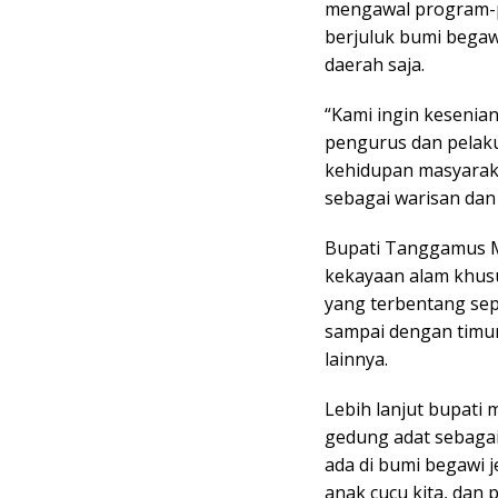
mengawal program-p
berjuluk bumi begawi
daerah saja.
“Kami ingin kesenia
pengurus dan pelaku
kehidupan masyarak
sebagai warisan dan 
Bupati Tanggamus M
kekayaan alam khusus
yang terbentang sep
sampai dengan timur 
lainnya.
Lebih lanjut bupa
gedung adat sebagai
ada di bumi begawi 
anak cucu kita, dan 