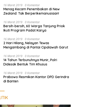
dan Sosialisasi Layanan 110
16 Maret 2019
0 Komentar
Menag Kecam Penembakan di New
Zealand: Tak Berperikemanusiaan!
16 Maret 2019
0 Komentar
Bersih-bersih, 60 Warga Tanjung Priok
Ikuti Program Padat Karya
16 Maret 2019
0 Komentar
2 Hari Hilang, Nelayan Tewas
Mengambang di Pantai Cipalawah Garut
16 Maret 2019
0 Komentar
14 Tahun Terbunuhnya Munir, Polri
Didesak Bentuk Tim Khusus
16 Maret 2019
0 Komentar
Prabowo Resmikan Kantor DPD Gerindra
di Banten
ITIK