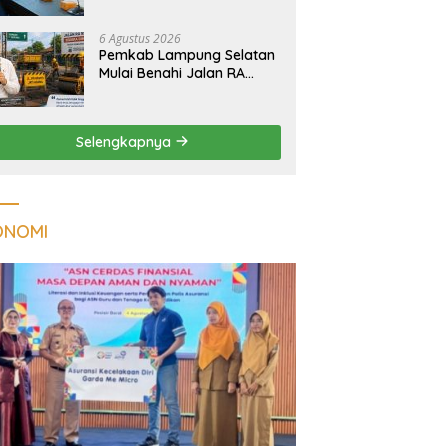
Tuberkulosis di
Tanggamus
6 Agustus 2026
Pemkab Lampung Selatan
Mulai Benahi Jalan RA
Basyid, Ruas Strategis Jati
Agung Segera Dipoles
Demi Keselamatan
Selengkapnya
Pengguna Jalan
ONOMI