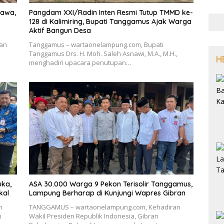
Jawa,
Pangdam XXI/Radin Inten Resmi Tutup TMMD ke-
128 di Kalimiring, Bupati Tanggamus Ajak Warga
Aktif Bangun Desa
an
Tanggamus – wartaonelampung.com, Bupati
Tanggamus Drs. H. Moh. Saleh Asnawi, M.A., M.H.,
H
menghadiri upacara penutupan…
ka,
ASA 30.000 Warga 9 Pekon Terisolir Tanggamus,
kal
Lampung Berharap di Kunjungi Wapres Gibran
h
TANGGAMUS – wartaonelampung.com, Kehadiran
n
Wakil Presiden Republik Indonesia, Gibran