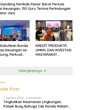
Gandeng Pemkab Pesisir Barat Perluas
usi Keuangan, 150 Guru Terima Perlindungan
ansi Jiwa
 Kukuhkan Bunda
KREDIT PRODUKTIF,
rasi Keuangan se-
UMKM, DAN INVESTASI
ung, Perkuat
MASYARAKAT
asi Masyarakat
LAMPUNG TERUS
n Pinjol dan
MENGUAT
tasi Ilegal
Selengkapnya
ular Post
7 Agustus 2026
0 Komentar
Tingkatkan Keamanan Lingkungan,
Polsek Buay Bahuga Cek Ronda Malam