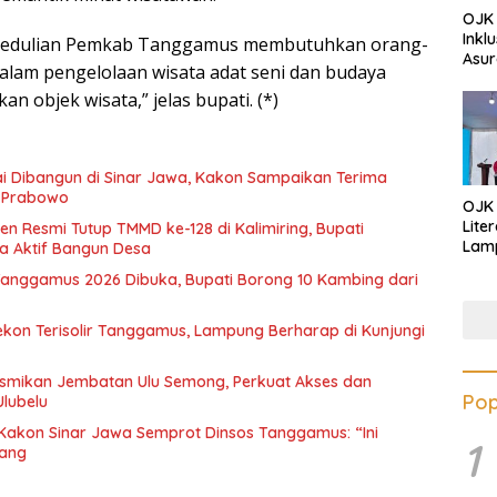
OJK 
Inkl
epedulian Pemkab Tanggamus membutuhkan orang-
Asur
alam pengelolaan wisata adat seni dan budaya
 objek wisata,” jelas bupati. (*)
 Dibangun di Sinar Jawa, Kakon Sampaikan Terima
n Prabowo
OJK
Lite
n Resmi Tutup TMMD ke-128 di Kalimiring, Bupati
Lamp
 Aktif Bangun Desa
Eduk
anggamus 2026 Dibuka, Bupati Borong 10 Kambing dari
Lawa
Inves
solir Tanggamus, Lampung Berharap di Kunjungi
esmikan Jembatan Ulu Semong, Perkuat Akses dan
Pop
lubelu
 Kakon Sinar Jawa Semprot Dinsos Tanggamus: “Ini
1
ang