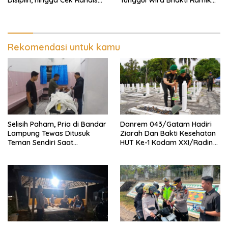
Disiplin, hingga Cek Randis
Tunggul Wira Bhakti Ramik
dan Senpi Dinas
Ragom Resmi Beralih
Rekomendasi untuk kamu
Selisih Paham, Pria di Bandar
Danrem 043/Gatam Hadiri
Lampung Tewas Ditusuk
Ziarah Dan Bakti Kesehatan
Teman Sendiri Saat
HUT Ke-1 Kodam XXI/Radin
Nongkrong
Inten