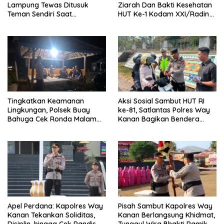
Lampung Tewas Ditusuk
Ziarah Dan Bakti Kesehatan
Teman Sendiri Saat
HUT Ke-1 Kodam XXI/Radin
Nongkrong
Inten
Tingkatkan Keamanan
Aksi Sosial Sambut HUT RI
Lingkungan, Polsek Buay
ke-81, Satlantas Polres Way
Bahuga Cek Ronda Malam
Kanan Bagikan Bendera
dan Sosialisasi Layanan 110
Merah Putih Gratis ke
Pengendara
Apel Perdana: Kapolres Way
Pisah Sambut Kapolres Way
Kanan Tekankan Soliditas,
Kanan Berlangsung Khidmat,