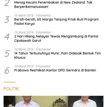
2
Menag Kecam Penembakan di New Zealand: Tak
Berperikemanusiaan!
3
16 Maret 2019
0 Komentar
Bersih-bersih, 60 Warga Tanjung Priok Ikuti Program
Padat Karya
4
16 Maret 2019
0 Komentar
2 Hari Hilang, Nelayan Tewas Mengambang di Pantai
Cipalawah Garut
5
16 Maret 2019
0 Komentar
14 Tahun Terbunuhnya Munir, Polri Didesak Bentuk Tim
Khusus
6
16 Maret 2019
0 Komentar
Prabowo Resmikan Kantor DPD Gerindra di Banten
POLITIK