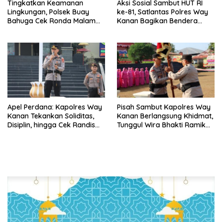
Tingkatkan Keamanan
Aksi Sosial Sambut HUT RI
Lingkungan, Polsek Buay
ke-81, Satlantas Polres Way
Bahuga Cek Ronda Malam
Kanan Bagikan Bendera
dan Sosialisasi Layanan 110
Merah Putih Gratis ke
Pengendara
Apel Perdana: Kapolres Way
Pisah Sambut Kapolres Way
Kanan Tekankan Soliditas,
Kanan Berlangsung Khidmat,
Disiplin, hingga Cek Randis
Tunggul Wira Bhakti Ramik
dan Senpi Dinas
Ragom Resmi Beralih