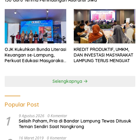
150 Guru Terima Perlindungan Asuransi Jiwa
OJK Kukuhkan Bunda Literasi
KREDIT PRODUKTIF, UMKM,
Keuangan se-Lampung,
DAN INVESTASI MASYARAKAT
Perkuat Edukasi Masyarakat
LAMPUNG TERUS MENGUAT
Lawan Pinjol dan Investasi
Ilegal
Selengkapnya
Popular Post
1
9 Agustus 2026
0 Komentar
Selisih Paham, Pria di Bandar Lampung Tewas Ditusuk
Teman Sendiri Saat Nongkrong
16 Maret 2019
0 Komentar