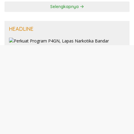
Selengkapnya
HEADLINE
8 Januari 2025
Perkuat Program P4GN, Lapas
Narkotika Bandar Lampung Terima
Audiensi dari BNN Kabupaten Lampung
Selatan
30 Desember 2024
193 Guru PAI Profesional Kota Bandar
Lampung Dikukuhkan Dalam Yudisium
PPG Tahun 2024
21 Desember 2024
Talkshow Kewirausahaan: JNE dan Para