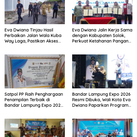
Eva Dwiana Tinjau Hasil
Eva Dwiana Jalin Kerja Sama
Perbaikan Jalan Wala Kuba
dengan Kabupaten Solok,
Way Laga, Pastikan Akses
Perkuat Ketahanan Pangan
Warga Kembali Aman dan
dan Kendalikan Inflasi
Nyaman
Satpol PP Raih Penghargaan
Bandar Lampung Expo 2026
Penampilan Terbaik di
Resmi Dibuka, Wali Kota Eva
Bandar Lampung Expo 2026,
Dwiana Paparkan Program
Wali Kota Eva Dwiana Ajak
Gratis dan Target Jadikan
Tingkatkan Pelayanan untuk
Kota Gerbang Investasi
Masyarakat
Lampung