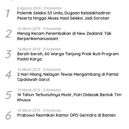
1
8 Agustus 2026
0 Komentar
Polemik Seleksi S3 Unila, Dugaan Ketidakhadiran
Peserta hingga Akses Hasil Seleksi Jadi Sorotan
2
16 Maret 2019
0 Komentar
Menag Kecam Penembakan di New Zealand: Tak
Berperikemanusiaan!
3
16 Maret 2019
0 Komentar
Bersih-bersih, 60 Warga Tanjung Priok Ikuti Program
Padat Karya
4
16 Maret 2019
0 Komentar
2 Hari Hilang, Nelayan Tewas Mengambang di Pantai
Cipalawah Garut
5
16 Maret 2019
0 Komentar
14 Tahun Terbunuhnya Munir, Polri Didesak Bentuk Tim
Khusus
6
16 Maret 2019
0 Komentar
Prabowo Resmikan Kantor DPD Gerindra di Banten