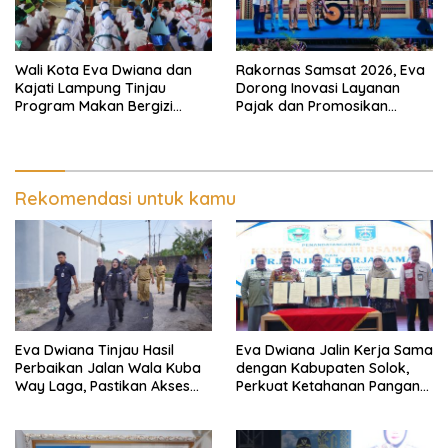
Wali Kota Eva Dwiana dan
Rakornas Samsat 2026, Eva
Kajati Lampung Tinjau
Dorong Inovasi Layanan
Program Makan Bergizi
Pajak dan Promosikan
Gratis, Pastikan Menu
Bandar Lampung
Berkualitas dan Tepat
Sasaran
Rekomendasi untuk kamu
Eva Dwiana Tinjau Hasil
Eva Dwiana Jalin Kerja Sama
Perbaikan Jalan Wala Kuba
dengan Kabupaten Solok,
Way Laga, Pastikan Akses
Perkuat Ketahanan Pangan
Warga Kembali Aman dan
dan Kendalikan Inflasi
Nyaman