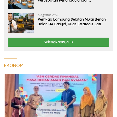
Percepatan Penanggulangan
Tuberkulosis di Tanggamus
6 Agustus 2026
Pemkab Lampung Selatan Mulai Benahi
Jalan RA Basyid, Ruas Strategis Jati
Agung Segera Dipoles Demi
Keselamatan Pengguna Jalan
Selengkapnya
EKONOMI