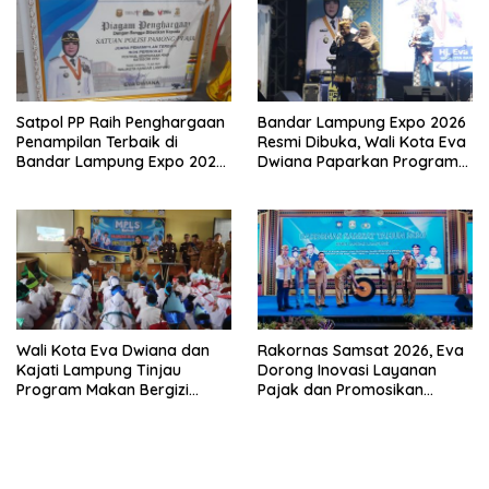
Satpol PP Raih Penghargaan
Bandar Lampung Expo 2026
Penampilan Terbaik di
Resmi Dibuka, Wali Kota Eva
Bandar Lampung Expo 2026,
Dwiana Paparkan Program
Wali Kota Eva Dwiana Ajak
Gratis dan Target Jadikan
Tingkatkan Pelayanan untuk
Kota Gerbang Investasi
Masyarakat
Lampung
Wali Kota Eva Dwiana dan
Rakornas Samsat 2026, Eva
Kajati Lampung Tinjau
Dorong Inovasi Layanan
Program Makan Bergizi
Pajak dan Promosikan
Gratis, Pastikan Menu
Bandar Lampung
Berkualitas dan Tepat
Sasaran