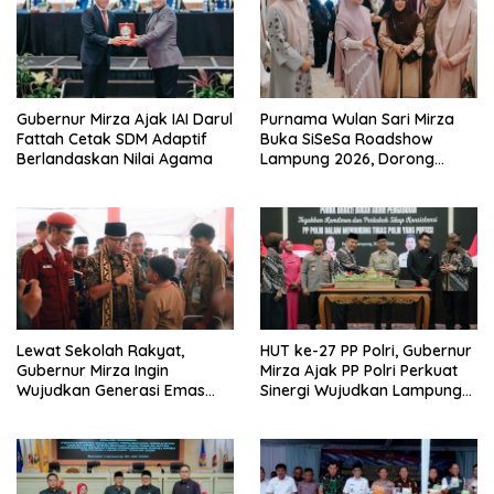
Gubernur Mirza Ajak IAI Darul
Purnama Wulan Sari Mirza
Fattah Cetak SDM Adaptif
Buka SiSeSa Roadshow
Berlandaskan Nilai Agama
Lampung 2026, Dorong
Kolaborasi Industri Kreatif
dan Fashion Muslim
Lewat Sekolah Rakyat,
HUT ke-27 PP Polri, Gubernur
Gubernur Mirza Ingin
Mirza Ajak PP Polri Perkuat
Wujudkan Generasi Emas
Sinergi Wujudkan Lampung
Bebas dari Kemiskinan
Maju Menuju Indonesia Emas