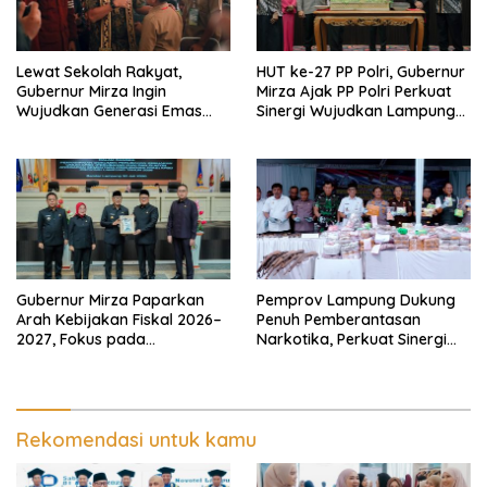
Lewat Sekolah Rakyat,
HUT ke-27 PP Polri, Gubernur
Gubernur Mirza Ingin
Mirza Ajak PP Polri Perkuat
Wujudkan Generasi Emas
Sinergi Wujudkan Lampung
Bebas dari Kemiskinan
Maju Menuju Indonesia Emas
Gubernur Mirza Paparkan
Pemprov Lampung Dukung
Arah Kebijakan Fiskal 2026–
Penuh Pemberantasan
2027, Fokus pada
Narkotika, Perkuat Sinergi
Pembangunan dan
Jaga Keamanan Lampung
Kesehatan Fiskal
Rekomendasi untuk kamu