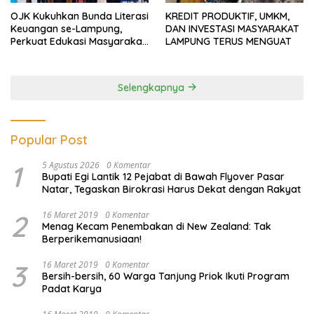
OJK Kukuhkan Bunda Literasi
KREDIT PRODUKTIF, UMKM,
Keuangan se-Lampung,
DAN INVESTASI MASYARAKAT
Perkuat Edukasi Masyarakat
LAMPUNG TERUS MENGUAT
Lawan Pinjol dan Investasi
Ilegal
Selengkapnya
Popular Post
1
5 Agustus 2026
0 Komentar
Bupati Egi Lantik 12 Pejabat di Bawah Flyover Pasar
Natar, Tegaskan Birokrasi Harus Dekat dengan Rakyat
2
16 Maret 2019
0 Komentar
Menag Kecam Penembakan di New Zealand: Tak
Berperikemanusiaan!
3
16 Maret 2019
0 Komentar
Bersih-bersih, 60 Warga Tanjung Priok Ikuti Program
Padat Karya