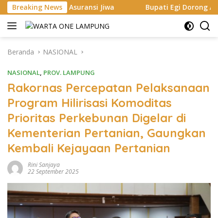
Langsung
 Asuransi Jiwa
Breaking News
Bupati Egi Dorong ASN hingga Generasi 
ke
konten
Beranda
NASIONAL
NASIONAL
,
PROV. LAMPUNG
Rakornas Percepatan Pelaksanaan
Program Hilirisasi Komoditas
Prioritas Perkebunan Digelar di
Kementerian Pertanian, Gaungkan
Kembali Kejayaan Pertanian
Rini Sanjaya
22 September 2025