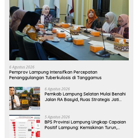
6 Agustus 2026
Pemprov Lampung Intensifkan Percepatan
Penanggulangan Tuberkulosis di Tanggamus
6 Agustus 2026
Pemkab Lampung Selatan Mulai Benahi
Jalan RA Basyid, Ruas Strategis Jati
Agung Segera Dipoles Demi
Keselamatan Pengguna Jalan
5 Agustus 2026
BPS Provinsi Lampung Ungkap Capaian
Positif Lampung: Kemiskinan Turun,
Inflasi Terkendali, Ekonomi Terus