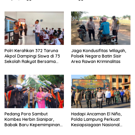
dan Senpi Dinas
Ragom Resmi Beralih
Polri Kerahkan 372 Taruna
Jaga Kondusifitas Wilayah,
Akpol Dampingi Siswa di 73
Polsek Negara Batin Sisir
Sekolah Rakyat Bersama
Area Rawan Kriminalitas
Taruna Akademi TNI
Pedang Pora Sambut
Hadapi Ancaman El Niño,
Kombes Herbin Sianipar,
Polda Lampung Perkuat
Babak Baru Kepemimpinan
Kesiapsiagaan Nasional
di Polresta Bandar Lampung
Antisipasi Karhutla