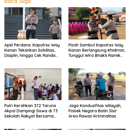
Baca Juga
Apel Perdana: Kapolres Way
Pisah Sambut Kapolres Way
Kanan Tekankan Soliditas,
Kanan Berlangsung Khidmat,
Disiplin, hingga Cek Randis
Tunggul Wira Bhakti Ramik
dan Senpi Dinas
Ragom Resmi Beralih
Polri Kerahkan 372 Taruna
Jaga Kondusifitas Wilayah,
Akpol Dampingi Siswa di 73
Polsek Negara Batin Sisir
Sekolah Rakyat Bersama
Area Rawan Kriminalitas
Taruna Akademi TNI