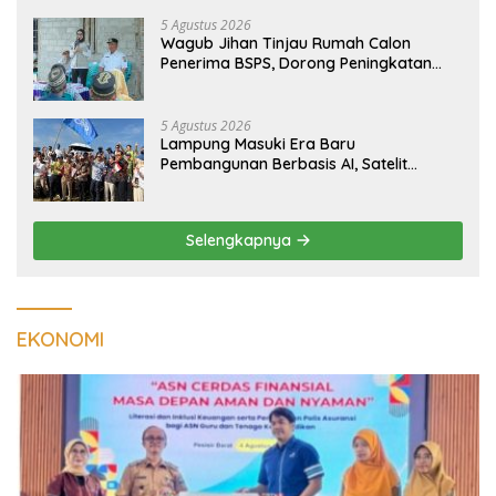
Tumbuh
5 Agustus 2026
Wagub Jihan Tinjau Rumah Calon
Penerima BSPS, Dorong Peningkatan
Kualitas Hunian Warga dan Serap
Aspirasi Masyarakat
5 Agustus 2026
Lampung Masuki Era Baru
Pembangunan Berbasis AI, Satelit
Hiperspektral Lampung-1 Resmi
Mengorbit
Selengkapnya
EKONOMI