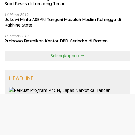
Saat Reses di Lampung Timur
16 Maret 2019
Jokowi Minta ASEAN Tangani Masalah Muslim Rohingya di
Rakhine State
16 Maret 2019
Prabowo Resmikan Kantor DPD Gerindra di Banten
Selengkapnya
HEADLINE
8 Januari 2025
Perkuat Program P4GN, Lapas
Narkotika Bandar Lampung Terima
Audiensi dari BNN Kabupaten Lampung
Selatan