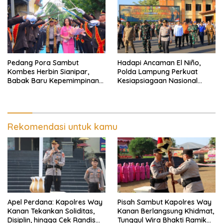
Pedang Pora Sambut
Hadapi Ancaman El Niño,
Kombes Herbin Sianipar,
Polda Lampung Perkuat
Babak Baru Kepemimpinan
Kesiapsiagaan Nasional
di Polresta Bandar Lampung
Antisipasi Karhutla
Rekomendasi untuk kamu
Apel Perdana: Kapolres Way
Pisah Sambut Kapolres Way
Kanan Tekankan Soliditas,
Kanan Berlangsung Khidmat,
Disiplin, hingga Cek Randis
Tunggul Wira Bhakti Ramik