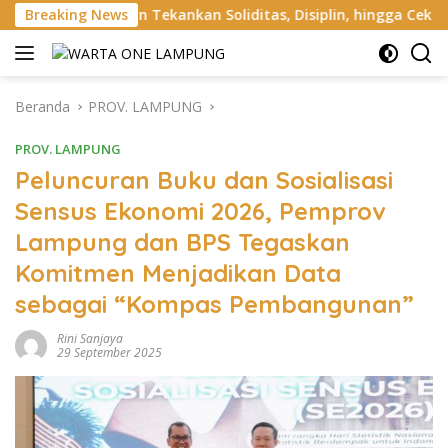
Langsung
ekankan Soliditas, Disiplin, hingga Cek Randis dan Senpi Dinas
Breaking News
ke
konten
Beranda
PROV. LAMPUNG
PROV. LAMPUNG
Peluncuran Buku dan Sosialisasi
Sensus Ekonomi 2026, Pemprov
Lampung dan BPS Tegaskan
Komitmen Menjadikan Data
sebagai “Kompas Pembangunan”
Rini Sanjaya
29 September 2025