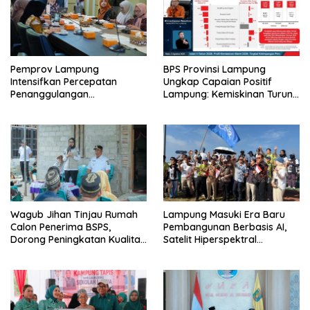
Pemprov Lampung
BPS Provinsi Lampung
Intensifkan Percepatan
Ungkap Capaian Positif
Penanggulangan
Lampung: Kemiskinan Turun,
Tuberkulosis di Tanggamus
Inflasi Terkendali, Ekonomi
Terus Tumbuh
Wagub Jihan Tinjau Rumah
Lampung Masuki Era Baru
Calon Penerima BSPS,
Pembangunan Berbasis AI,
Dorong Peningkatan Kualitas
Satelit Hiperspektral
Hunian Warga dan Serap
Lampung-1 Resmi Mengorbit
Aspirasi Masyarakat