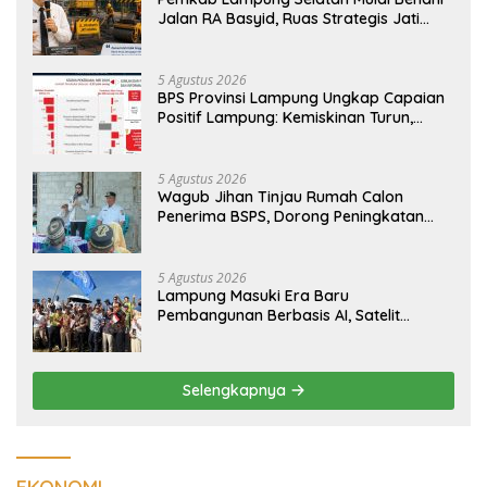
Jalan RA Basyid, Ruas Strategis Jati
Agung Segera Dipoles Demi
Keselamatan Pengguna Jalan
5 Agustus 2026
BPS Provinsi Lampung Ungkap Capaian
Positif Lampung: Kemiskinan Turun,
Inflasi Terkendali, Ekonomi Terus
Tumbuh
5 Agustus 2026
Wagub Jihan Tinjau Rumah Calon
Penerima BSPS, Dorong Peningkatan
Kualitas Hunian Warga dan Serap
Aspirasi Masyarakat
5 Agustus 2026
Lampung Masuki Era Baru
Pembangunan Berbasis AI, Satelit
Hiperspektral Lampung-1 Resmi
Mengorbit
Selengkapnya