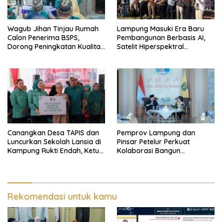
Wagub Jihan Tinjau Rumah
Lampung Masuki Era Baru
Calon Penerima BSPS,
Pembangunan Berbasis AI,
Dorong Peningkatan Kualitas
Satelit Hiperspektral
Hunian Warga dan Serap
Lampung-1 Resmi Mengorbit
Aspirasi Masyarakat
Canangkan Desa TAPIS dan
Pemprov Lampung dan
Luncurkan Sekolah Lansia di
Pinsar Petelur Perkuat
Kampung Rukti Endah, Ketua
Kolaborasi Bangun
TP PKK Lampung Dorong
Ekosistem Peternakan Telur
Pembangunan SDM Dimulai
dari Desa
Rekomendasi untuk kamu