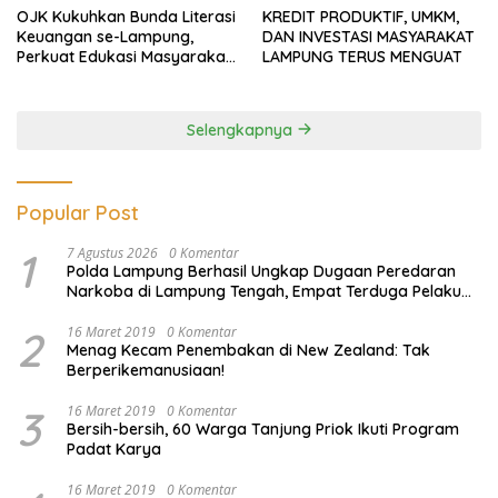
OJK Kukuhkan Bunda Literasi
KREDIT PRODUKTIF, UMKM,
Keuangan se-Lampung,
DAN INVESTASI MASYARAKAT
Perkuat Edukasi Masyarakat
LAMPUNG TERUS MENGUAT
Lawan Pinjol dan Investasi
Ilegal
Selengkapnya
Popular Post
1
7 Agustus 2026
0 Komentar
Polda Lampung Berhasil Ungkap Dugaan Peredaran
Narkoba di Lampung Tengah, Empat Terduga Pelaku
Diamankan
2
16 Maret 2019
0 Komentar
Menag Kecam Penembakan di New Zealand: Tak
Berperikemanusiaan!
3
16 Maret 2019
0 Komentar
Bersih-bersih, 60 Warga Tanjung Priok Ikuti Program
Padat Karya
16 Maret 2019
0 Komentar