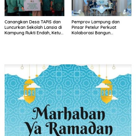
Canangkan Desa TAPIS dan
Pemprov Lampung dan
Luncurkan Sekolah Lansia di
Pinsar Petelur Perkuat
Kampung Rukti Endah, Ketua
Kolaborasi Bangun
TP PKK Lampung Dorong
Ekosistem Peternakan Telur
Pembangunan SDM Dimulai
dari Desa