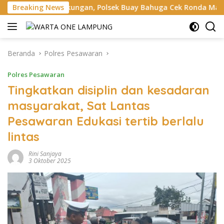
Langsung
ingkungan, Polsek Buay Bahuga Cek Ronda Malam dan Sosialis
Breaking News
ke
konten
Beranda
Polres Pesawaran
Polres Pesawaran
Tingkatkan disiplin dan kesadaran
masyarakat, Sat Lantas
Pesawaran Edukasi tertib berlalu
lintas
Rini Sanjaya
3 Oktober 2025