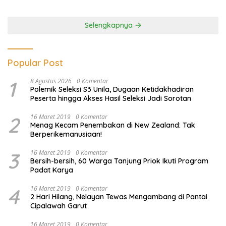
Lawan Pinjol dan Investasi
Ilegal
Selengkapnya
Popular Post
1
8 Agustus 2026
0 Komentar
Polemik Seleksi S3 Unila, Dugaan Ketidakhadiran
Peserta hingga Akses Hasil Seleksi Jadi Sorotan
2
16 Maret 2019
0 Komentar
Menag Kecam Penembakan di New Zealand: Tak
Berperikemanusiaan!
3
16 Maret 2019
0 Komentar
Bersih-bersih, 60 Warga Tanjung Priok Ikuti Program
Padat Karya
4
16 Maret 2019
0 Komentar
2 Hari Hilang, Nelayan Tewas Mengambang di Pantai
Cipalawah Garut
16 Maret 2019
0 Komentar