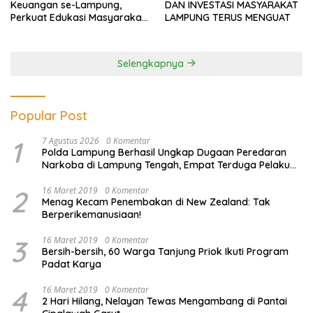
Keuangan se-Lampung,
DAN INVESTASI MASYARAKAT
Perkuat Edukasi Masyarakat
LAMPUNG TERUS MENGUAT
Lawan Pinjol dan Investasi
Ilegal
Selengkapnya
Popular Post
1
7 Agustus 2026
0 Komentar
Polda Lampung Berhasil Ungkap Dugaan Peredaran
Narkoba di Lampung Tengah, Empat Terduga Pelaku
Diamankan
2
16 Maret 2019
0 Komentar
Menag Kecam Penembakan di New Zealand: Tak
Berperikemanusiaan!
3
16 Maret 2019
0 Komentar
Bersih-bersih, 60 Warga Tanjung Priok Ikuti Program
Padat Karya
4
16 Maret 2019
0 Komentar
2 Hari Hilang, Nelayan Tewas Mengambang di Pantai