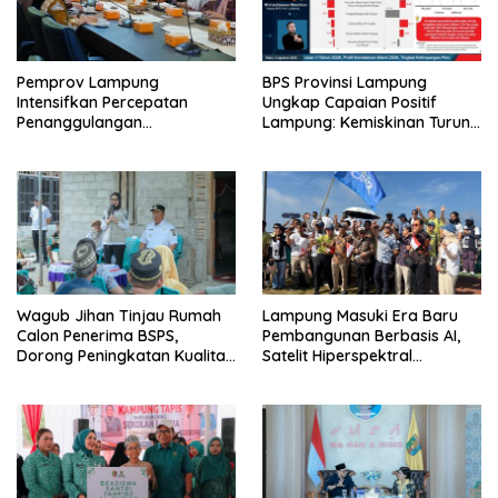
Pemprov Lampung
BPS Provinsi Lampung
Intensifkan Percepatan
Ungkap Capaian Positif
Penanggulangan
Lampung: Kemiskinan Turun,
Tuberkulosis di Tanggamus
Inflasi Terkendali, Ekonomi
Terus Tumbuh
Wagub Jihan Tinjau Rumah
Lampung Masuki Era Baru
Calon Penerima BSPS,
Pembangunan Berbasis AI,
Dorong Peningkatan Kualitas
Satelit Hiperspektral
Hunian Warga dan Serap
Lampung-1 Resmi Mengorbit
Aspirasi Masyarakat