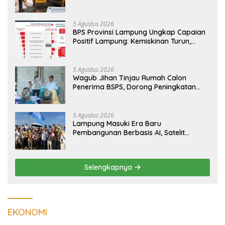
Agung Segera Dipoles Demi
Keselamatan Pengguna Jalan
5 Agustus 2026
BPS Provinsi Lampung Ungkap Capaian
Positif Lampung: Kemiskinan Turun,
Inflasi Terkendali, Ekonomi Terus
Tumbuh
5 Agustus 2026
Wagub Jihan Tinjau Rumah Calon
Penerima BSPS, Dorong Peningkatan
Kualitas Hunian Warga dan Serap
Aspirasi Masyarakat
5 Agustus 2026
Lampung Masuki Era Baru
Pembangunan Berbasis AI, Satelit
Hiperspektral Lampung-1 Resmi
Mengorbit
Selengkapnya
EKONOMI