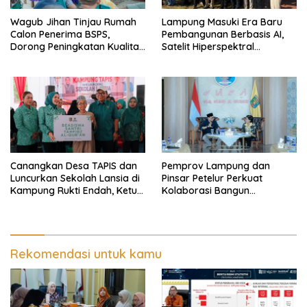
Wagub Jihan Tinjau Rumah
Lampung Masuki Era Baru
Calon Penerima BSPS,
Pembangunan Berbasis AI,
Dorong Peningkatan Kualitas
Satelit Hiperspektral
Hunian Warga dan Serap
Lampung-1 Resmi Mengorbit
Aspirasi Masyarakat
Canangkan Desa TAPIS dan
Pemprov Lampung dan
Luncurkan Sekolah Lansia di
Pinsar Petelur Perkuat
Kampung Rukti Endah, Ketua
Kolaborasi Bangun
TP PKK Lampung Dorong
Ekosistem Peternakan Telur
Pembangunan SDM Dimulai
dari Desa
Rekomendasi untuk kamu