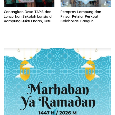
Canangkan Desa TAPIS dan
Pemprov Lampung dan
Luncurkan Sekolah Lansia di
Pinsar Petelur Perkuat
Kampung Rukti Endah, Ketua
Kolaborasi Bangun
TP PKK Lampung Dorong
Ekosistem Peternakan Telur
Pembangunan SDM Dimulai
dari Desa