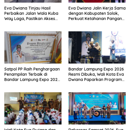
Eva Dwiana Tinjau Hasil
Eva Dwiana Jalin Kerja Sama
Perbaikan Jalan Wala Kuba
dengan Kabupaten Solok,
Way Laga, Pastikan Akses
Perkuat Ketahanan Pangan
Warga Kembali Aman dan
dan Kendalikan Inflasi
Nyaman
Satpol PP Raih Penghargaan
Bandar Lampung Expo 2026
Penampilan Terbaik di
Resmi Dibuka, Wali Kota Eva
Bandar Lampung Expo 2026,
Dwiana Paparkan Program
Wali Kota Eva Dwiana Ajak
Gratis dan Target Jadikan
Tingkatkan Pelayanan untuk
Kota Gerbang Investasi
Masyarakat
Lampung
Wali Kota Eva Dwiana dan
Rakornas Samsat 2026, Eva