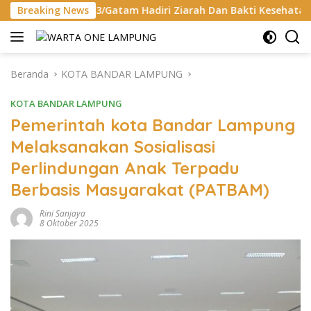
Langsung
43/Gatam Hadiri Ziarah Dan Bakti Kesehatan HUT Ke-1 Kodam 
Breaking News
ke
konten
Beranda
KOTA BANDAR LAMPUNG
KOTA BANDAR LAMPUNG
Pemerintah kota Bandar Lampung
Melaksanakan Sosialisasi
Perlindungan Anak Terpadu
Berbasis Masyarakat (PATBAM)
Rini Sanjaya
8 Oktober 2025