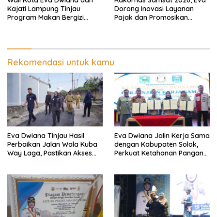
Kajati Lampung Tinjau
Dorong Inovasi Layanan
Program Makan Bergizi
Pajak dan Promosikan
Gratis, Pastikan Menu
Bandar Lampung
Berkualitas dan Tepat
Sasaran
Rekomendasi untuk kamu
Eva Dwiana Tinjau Hasil
Eva Dwiana Jalin Kerja Sama
Perbaikan Jalan Wala Kuba
dengan Kabupaten Solok,
Way Laga, Pastikan Akses
Perkuat Ketahanan Pangan
Warga Kembali Aman dan
dan Kendalikan Inflasi
Nyaman