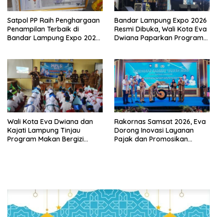
Satpol PP Raih Penghargaan
Bandar Lampung Expo 2026
Penampilan Terbaik di
Resmi Dibuka, Wali Kota Eva
Bandar Lampung Expo 2026,
Dwiana Paparkan Program
Wali Kota Eva Dwiana Ajak
Gratis dan Target Jadikan
Tingkatkan Pelayanan untuk
Kota Gerbang Investasi
Masyarakat
Lampung
Wali Kota Eva Dwiana dan
Rakornas Samsat 2026, Eva
Kajati Lampung Tinjau
Dorong Inovasi Layanan
Program Makan Bergizi
Pajak dan Promosikan
Gratis, Pastikan Menu
Bandar Lampung
Berkualitas dan Tepat
Sasaran