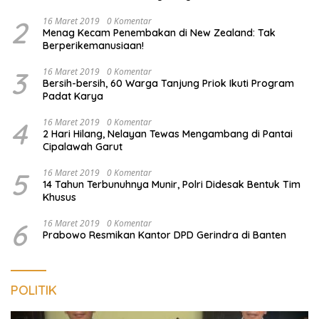
2
16 Maret 2019
0 Komentar
Menag Kecam Penembakan di New Zealand: Tak
Berperikemanusiaan!
3
16 Maret 2019
0 Komentar
Bersih-bersih, 60 Warga Tanjung Priok Ikuti Program
Padat Karya
4
16 Maret 2019
0 Komentar
2 Hari Hilang, Nelayan Tewas Mengambang di Pantai
Cipalawah Garut
5
16 Maret 2019
0 Komentar
14 Tahun Terbunuhnya Munir, Polri Didesak Bentuk Tim
Khusus
6
16 Maret 2019
0 Komentar
Prabowo Resmikan Kantor DPD Gerindra di Banten
POLITIK