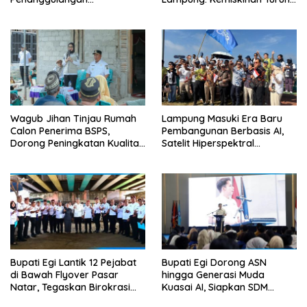
Tuberkulosis di Tanggamus
Inflasi Terkendali, Ekonomi
Terus Tumbuh
Wagub Jihan Tinjau Rumah
Lampung Masuki Era Baru
Calon Penerima BSPS,
Pembangunan Berbasis AI,
Dorong Peningkatan Kualitas
Satelit Hiperspektral
Hunian Warga dan Serap
Lampung-1 Resmi Mengorbit
Aspirasi Masyarakat
Bupati Egi Lantik 12 Pejabat
Bupati Egi Dorong ASN
di Bawah Flyover Pasar
hingga Generasi Muda
Natar, Tegaskan Birokrasi
Kuasai AI, Siapkan SDM
Harus Dekat dengan Rakyat
Lampung Selatan Hadapi Era