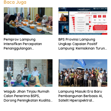
Baca Juga
Pemprov Lampung
BPS Provinsi Lampung
Intensifkan Percepatan
Ungkap Capaian Positif
Penanggulangan
Lampung: Kemiskinan Turun,
Tuberkulosis di Tanggamus
Inflasi Terkendali, Ekonomi
Terus Tumbuh
Wagub Jihan Tinjau Rumah
Lampung Masuki Era Baru
Calon Penerima BSPS,
Pembangunan Berbasis AI,
Dorong Peningkatan Kualitas
Satelit Hiperspektral
Hunian Warga dan Serap
Lampung-1 Resmi Mengorbit
Aspirasi Masyarakat