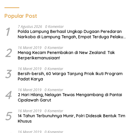
Popular Post
1
7 Agustus 2026
0 Komentar
Polda Lampung Berhasil Ungkap Dugaan Peredaran
Narkoba di Lampung Tengah, Empat Terduga Pelaku
Diamankan
2
16 Maret 2019
0 Komentar
Menag Kecam Penembakan di New Zealand: Tak
Berperikemanusiaan!
3
16 Maret 2019
0 Komentar
Bersih-bersih, 60 Warga Tanjung Priok Ikuti Program
Padat Karya
4
16 Maret 2019
0 Komentar
2 Hari Hilang, Nelayan Tewas Mengambang di Pantai
Cipalawah Garut
5
16 Maret 2019
0 Komentar
14 Tahun Terbunuhnya Munir, Polri Didesak Bentuk Tim
Khusus
16 Maret 2019
0 Komentar