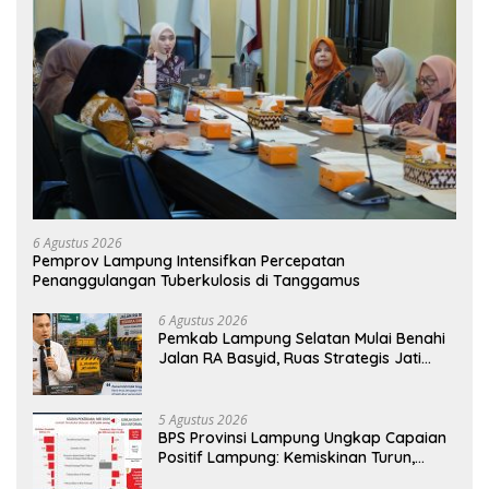
6 Agustus 2026
Pemprov Lampung Intensifkan Percepatan
Penanggulangan Tuberkulosis di Tanggamus
6 Agustus 2026
Pemkab Lampung Selatan Mulai Benahi
Jalan RA Basyid, Ruas Strategis Jati
Agung Segera Dipoles Demi
Keselamatan Pengguna Jalan
5 Agustus 2026
BPS Provinsi Lampung Ungkap Capaian
Positif Lampung: Kemiskinan Turun,
Inflasi Terkendali, Ekonomi Terus