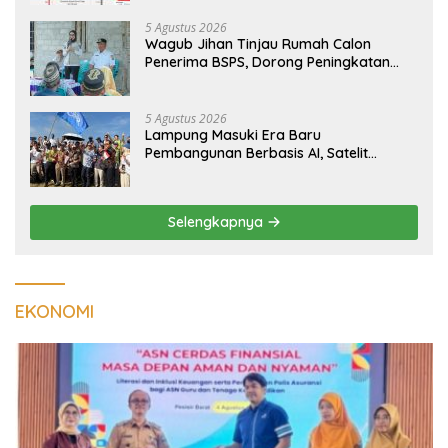
Tumbuh
5 Agustus 2026
Wagub Jihan Tinjau Rumah Calon
Penerima BSPS, Dorong Peningkatan
Kualitas Hunian Warga dan Serap
Aspirasi Masyarakat
5 Agustus 2026
Lampung Masuki Era Baru
Pembangunan Berbasis AI, Satelit
Hiperspektral Lampung-1 Resmi
Mengorbit
Selengkapnya
EKONOMI