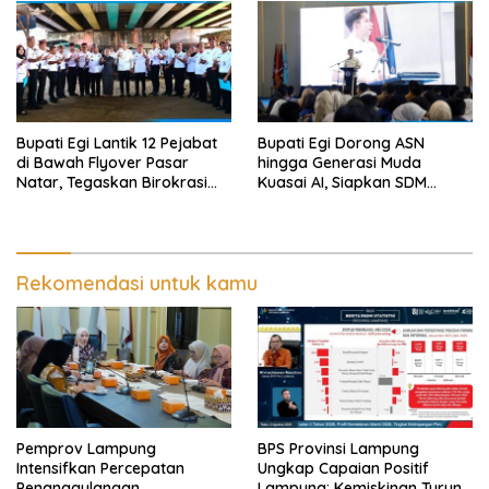
Bupati Egi Lantik 12 Pejabat
Bupati Egi Dorong ASN
di Bawah Flyover Pasar
hingga Generasi Muda
Natar, Tegaskan Birokrasi
Kuasai AI, Siapkan SDM
Harus Dekat dengan Rakyat
Lampung Selatan Hadapi Era
Digital
Rekomendasi untuk kamu
Pemprov Lampung
BPS Provinsi Lampung
Intensifkan Percepatan
Ungkap Capaian Positif
Penanggulangan
Lampung: Kemiskinan Turun,