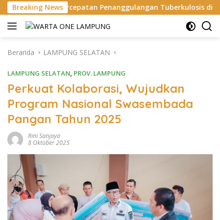
Langsung
epatan Penanggulangan Tuberkulosis di Tanggamus
Breaking News
Ap
ke
konten
Beranda
LAMPUNG SELATAN
LAMPUNG SELATAN
,
PROV. LAMPUNG
Perkuat Kolaborasi, Wujudkan
Program Nasional Swasembada
Pangan Tahun 2025
Rini Sanjaya
8 Oktober 2025