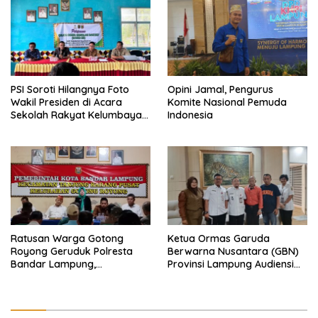
PSI Soroti Hilangnya Foto
Opini Jamal, Pengurus
Wakil Presiden di Acara
Komite Nasional Pemuda
Sekolah Rakyat Kelumbayan,
Indonesia
Minta Ada Penjelasan Resmi
Ratusan Warga Gotong
Ketua Ormas Garuda
Royong Geruduk Polresta
Berwarna Nusantara (GBN)
Bandar Lampung,
Provinsi Lampung Audiensi
Pertanyakan Kepastian
dengan Direktur RSUD Dr. H.
Hukum Dugaan
Abdul Moeloek Bahas
Pengerusakan dan
Program Kendaraan Listrik
Pengancaman dan Dugaan