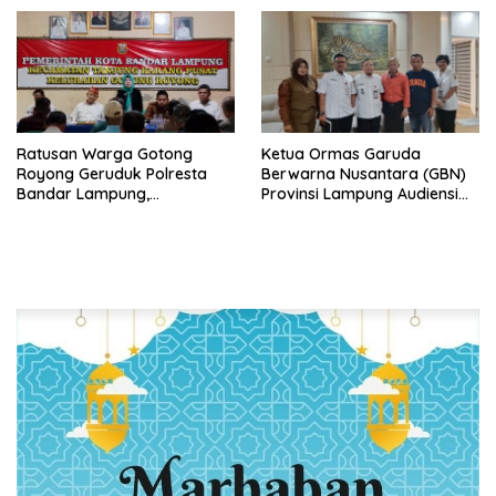
Ratusan Warga Gotong
Ketua Ormas Garuda
Royong Geruduk Polresta
Berwarna Nusantara (GBN)
Bandar Lampung,
Provinsi Lampung Audiensi
Pertanyakan Kepastian
dengan Direktur RSUD Dr. H.
Hukum Dugaan
Abdul Moeloek Bahas
Pengerusakan dan
Program Kendaraan Listrik
Pengancaman dan Dugaan
Pemalsuan Sporadik Tanah