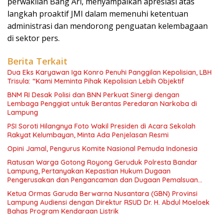
perwakilan Bang Ari, menyampaikan apresiasi atas
langkah proaktif JMI dalam memenuhi ketentuan
administrasi dan mendorong penguatan kelembagaan
di sektor pers.
Berita Terkait
Dua Eks Karyawan Iga Konro Penuhi Panggilan Kepolisian, LBH
Trisula: “Kami Meminta Pihak Kepolisian Lebih Objektif
BNM RI Desak Polisi dan BNN Perkuat Sinergi dengan
Lembaga Penggiat untuk Berantas Peredaran Narkoba di
Lampung
PSI Soroti Hilangnya Foto Wakil Presiden di Acara Sekolah
Rakyat Kelumbayan, Minta Ada Penjelasan Resmi
Opini Jamal, Pengurus Komite Nasional Pemuda Indonesia
Ratusan Warga Gotong Royong Geruduk Polresta Bandar
Lampung, Pertanyakan Kepastian Hukum Dugaan
Pengerusakan dan Pengancaman dan Dugaan Pemalsuan
Sporadik Tanah
Ketua Ormas Garuda Berwarna Nusantara (GBN) Provinsi
Lampung Audiensi dengan Direktur RSUD Dr. H. Abdul Moeloek
Bahas Program Kendaraan Listrik