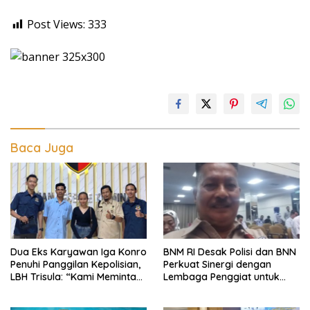
Post Views:
333
Baca Juga
Dua Eks Karyawan Iga Konro
BNM RI Desak Polisi dan BNN
Penuhi Panggilan Kepolisian,
Perkuat Sinergi dengan
LBH Trisula: “Kami Meminta
Lembaga Penggiat untuk
Pihak Kepolisian Lebih
Berantas Peredaran
Objektif
Narkoba di Lampung