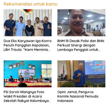
Pemalsuan Sporadik Tanah
Rekomendasi untuk kamu
Dua Eks Karyawan Iga Konro
BNM RI Desak Polisi dan BNN
Penuhi Panggilan Kepolisian,
Perkuat Sinergi dengan
LBH Trisula: “Kami Meminta
Lembaga Penggiat untuk
Pihak Kepolisian Lebih
Berantas Peredaran
Objektif
Narkoba di Lampung
PSI Soroti Hilangnya Foto
Opini Jamal, Pengurus
Wakil Presiden di Acara
Komite Nasional Pemuda
Sekolah Rakyat Kelumbayan,
Indonesia
Minta Ada Penjelasan Resmi