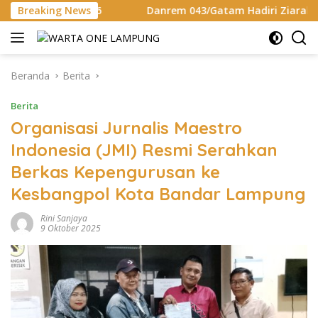
Langsung
d 2026
Breaking News
Danrem 043/Gatam Hadiri Ziarah Dan Bakti Kese
ke
konten
Beranda
Berita
Berita
Organisasi Jurnalis Maestro
Indonesia (JMI) Resmi Serahkan
Berkas Kepengurusan ke
Kesbangpol Kota Bandar Lampung
Rini Sanjaya
9 Oktober 2025