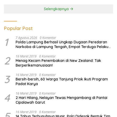
Ilegal
Selengkapnya
Popular Post
1
7 Agustus 2026
0 Komentar
Polda Lampung Berhasil Ungkap Dugaan Peredaran
Narkoba di Lampung Tengah, Empat Terduga Pelaku
Diamankan
2
16 Maret 2019
0 Komentar
Menag Kecam Penembakan di New Zealand: Tak
Berperikemanusiaan!
3
16 Maret 2019
0 Komentar
Bersih-bersih, 60 Warga Tanjung Priok Ikuti Program
Padat Karya
4
16 Maret 2019
0 Komentar
2 Hari Hilang, Nelayan Tewas Mengambang di Pantai
Cipalawah Garut
5
16 Maret 2019
0 Komentar
14 Tahun Terbunuhnya Munir, Polri Didesak Bentuk Tim