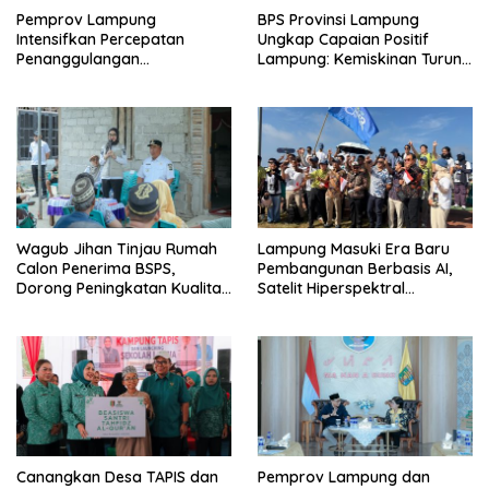
Pemprov Lampung
BPS Provinsi Lampung
Intensifkan Percepatan
Ungkap Capaian Positif
Penanggulangan
Lampung: Kemiskinan Turun,
Tuberkulosis di Tanggamus
Inflasi Terkendali, Ekonomi
Terus Tumbuh
Wagub Jihan Tinjau Rumah
Lampung Masuki Era Baru
Calon Penerima BSPS,
Pembangunan Berbasis AI,
Dorong Peningkatan Kualitas
Satelit Hiperspektral
Hunian Warga dan Serap
Lampung-1 Resmi Mengorbit
Aspirasi Masyarakat
Canangkan Desa TAPIS dan
Pemprov Lampung dan