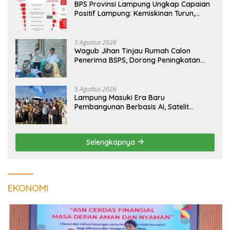
BPS Provinsi Lampung Ungkap Capaian
Positif Lampung: Kemiskinan Turun,
Inflasi Terkendali, Ekonomi Terus
Tumbuh
5 Agustus 2026
Wagub Jihan Tinjau Rumah Calon
Penerima BSPS, Dorong Peningkatan
Kualitas Hunian Warga dan Serap
Aspirasi Masyarakat
5 Agustus 2026
Lampung Masuki Era Baru
Pembangunan Berbasis AI, Satelit
Hiperspektral Lampung-1 Resmi
Mengorbit
Selengkapnya
EKONOMI