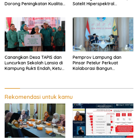
Dorong Peningkatan Kualitas
Satelit Hiperspektral
Hunian Warga dan Serap
Lampung-1 Resmi Mengorbit
Aspirasi Masyarakat
Canangkan Desa TAPIS dan
Pemprov Lampung dan
Luncurkan Sekolah Lansia di
Pinsar Petelur Perkuat
Kampung Rukti Endah, Ketua
Kolaborasi Bangun
TP PKK Lampung Dorong
Ekosistem Peternakan Telur
Pembangunan SDM Dimulai
dari Desa
Rekomendasi untuk kamu