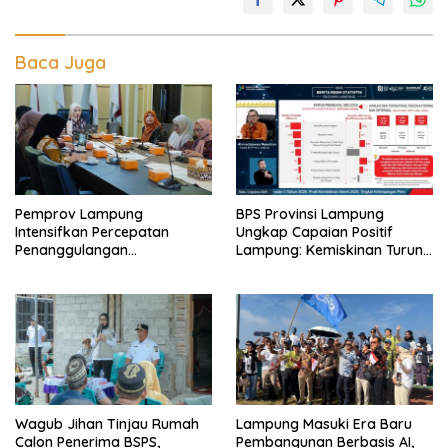
Baca Juga
Pemprov Lampung
BPS Provinsi Lampung
Intensifkan Percepatan
Ungkap Capaian Positif
Penanggulangan
Lampung: Kemiskinan Turun,
Tuberkulosis di Tanggamus
Inflasi Terkendali, Ekonomi
Terus Tumbuh
Wagub Jihan Tinjau Rumah
Lampung Masuki Era Baru
Calon Penerima BSPS,
Pembangunan Berbasis AI,