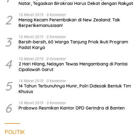
Natar, Tegaskan Birokrasi Harus Dekat dengan Rakyat
2
16 Maret 2019
0 Komentar
Menag Kecam Penembakan di New Zealand: Tak
Berperikemanusiaan!
3
16 Maret 2019
0 Komentar
Bersih-bersih, 60 Warga Tanjung Priok Ikuti Program
Padat Karya
4
16 Maret 2019
0 Komentar
2 Hari Hilang, Nelayan Tewas Mengambang di Pantai
Cipalawah Garut
5
16 Maret 2019
0 Komentar
14 Tahun Terbunuhnya Munir, Polri Didesak Bentuk Tim
Khusus
6
16 Maret 2019
0 Komentar
Prabowo Resmikan Kantor DPD Gerindra di Banten
POLITIK