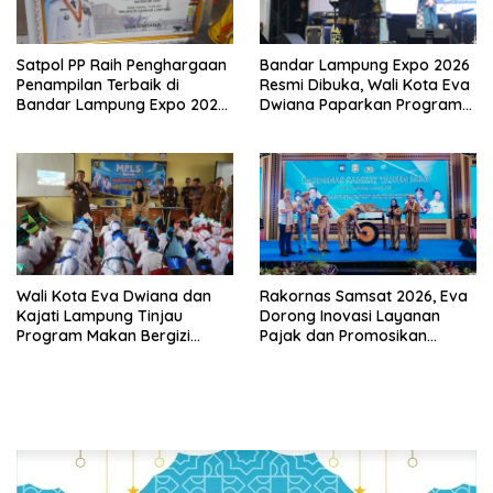
Satpol PP Raih Penghargaan
Bandar Lampung Expo 2026
Penampilan Terbaik di
Resmi Dibuka, Wali Kota Eva
Bandar Lampung Expo 2026,
Dwiana Paparkan Program
Wali Kota Eva Dwiana Ajak
Gratis dan Target Jadikan
Tingkatkan Pelayanan untuk
Kota Gerbang Investasi
Masyarakat
Lampung
Wali Kota Eva Dwiana dan
Rakornas Samsat 2026, Eva
Kajati Lampung Tinjau
Dorong Inovasi Layanan
Program Makan Bergizi
Pajak dan Promosikan
Gratis, Pastikan Menu
Bandar Lampung
Berkualitas dan Tepat
Sasaran