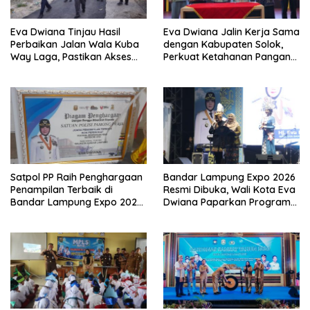
Eva Dwiana Tinjau Hasil
Eva Dwiana Jalin Kerja Sama
Perbaikan Jalan Wala Kuba
dengan Kabupaten Solok,
Way Laga, Pastikan Akses
Perkuat Ketahanan Pangan
Warga Kembali Aman dan
dan Kendalikan Inflasi
Nyaman
Satpol PP Raih Penghargaan
Bandar Lampung Expo 2026
Penampilan Terbaik di
Resmi Dibuka, Wali Kota Eva
Bandar Lampung Expo 2026,
Dwiana Paparkan Program
Wali Kota Eva Dwiana Ajak
Gratis dan Target Jadikan
Tingkatkan Pelayanan untuk
Kota Gerbang Investasi
Masyarakat
Lampung