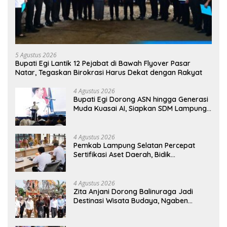
5 Agustus 2026
Bupati Egi Lantik 12 Pejabat di Bawah Flyover Pasar
Natar, Tegaskan Birokrasi Harus Dekat dengan Rakyat
4 Agustus 2026
Bupati Egi Dorong ASN hingga Generasi
Muda Kuasai AI, Siapkan SDM Lampung
Selatan Hadapi Era Digital
4 Agustus 2026
Pemkab Lampung Selatan Percepat
Sertifikasi Aset Daerah, Bidik
Peningkatan Nilai MCSP KPK
4 Agustus 2026
Zita Anjani Dorong Balinuraga Jadi
Destinasi Wisata Budaya, Ngaben
Massal Dinilai Miliki Daya Tarik Nasional