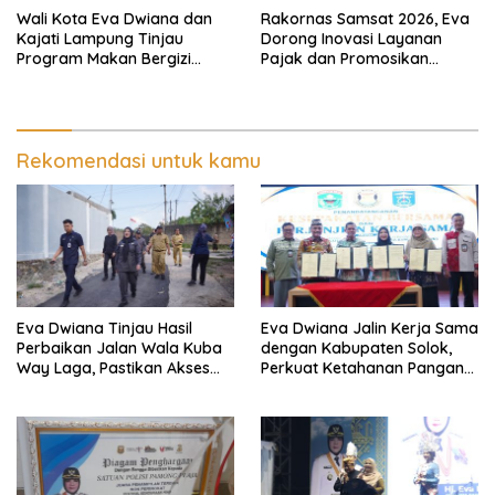
Wali Kota Eva Dwiana dan
Rakornas Samsat 2026, Eva
Kajati Lampung Tinjau
Dorong Inovasi Layanan
Program Makan Bergizi
Pajak dan Promosikan
Gratis, Pastikan Menu
Bandar Lampung
Berkualitas dan Tepat
Sasaran
Rekomendasi untuk kamu
Eva Dwiana Tinjau Hasil
Eva Dwiana Jalin Kerja Sama
Perbaikan Jalan Wala Kuba
dengan Kabupaten Solok,
Way Laga, Pastikan Akses
Perkuat Ketahanan Pangan
Warga Kembali Aman dan
dan Kendalikan Inflasi
Nyaman