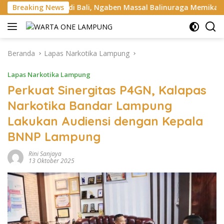
Langsung
di Bali, Ngaben Massal Balinuraga Memikat Turis Italia dan Pu
Breaking News
ke
konten
Beranda
Lapas Narkotika Lampung
Lapas Narkotika Lampung
Perkuat Sinergitas P4GN, Kalapas
Narkotika Bandar Lampung
Lakukan Audiensi dengan Kepala
BNNP Lampung
Rini Sanjaya
13 Oktober 2025