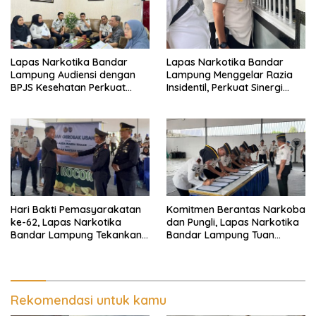
Lapas Narkotika Bandar
Lapas Narkotika Bandar
Lampung Audiensi dengan
Lampung Menggelar Razia
BPJS Kesehatan Perkuat
Insidentil, Perkuat Sinergi
Kredensialing Klinik Pratama
dengan Dit Krimum Polda
Lampung
Hari Bakti Pemasyarakatan
Komitmen Berantas Narkoba
ke-62, Lapas Narkotika
dan Pungli, Lapas Narkotika
Bandar Lampung Tekankan
Bandar Lampung Tuan
Kemandirian Warga Binaan
Rumah Apel Ikrar Bersih
HALINAR
Rekomendasi untuk kamu