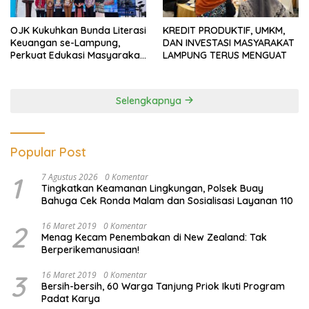
OJK Kukuhkan Bunda Literasi
KREDIT PRODUKTIF, UMKM,
Keuangan se-Lampung,
DAN INVESTASI MASYARAKAT
Perkuat Edukasi Masyarakat
LAMPUNG TERUS MENGUAT
Lawan Pinjol dan Investasi
Ilegal
Selengkapnya
Popular Post
1
7 Agustus 2026
0 Komentar
Tingkatkan Keamanan Lingkungan, Polsek Buay
Bahuga Cek Ronda Malam dan Sosialisasi Layanan 110
2
16 Maret 2019
0 Komentar
Menag Kecam Penembakan di New Zealand: Tak
Berperikemanusiaan!
3
16 Maret 2019
0 Komentar
Bersih-bersih, 60 Warga Tanjung Priok Ikuti Program
Padat Karya