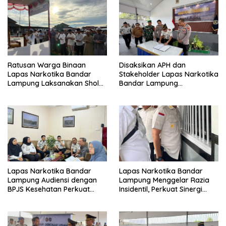
Ratusan Warga Binaan
Disaksikan APH dan
Lapas Narkotika Bandar
Stakeholder Lapas Narkotika
Lampung Laksanakan Sholat
Bandar Lampung
Hari Raya Idul Adha dan
Laksanakan Ikrar
Sembelih 10 Hewan Kurban
Pemasyarakatan Bersih dari
Halinar
Lapas Narkotika Bandar
Lapas Narkotika Bandar
Lampung Audiensi dengan
Lampung Menggelar Razia
BPJS Kesehatan Perkuat
Insidentil, Perkuat Sinergi
Kredensialing Klinik Pratama
dengan Dit Krimum Polda
Lampung