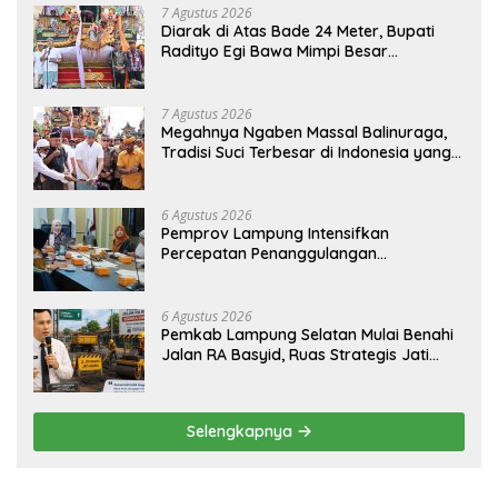
7 Agustus 2026
Diarak di Atas Bade 24 Meter, Bupati
Radityo Egi Bawa Mimpi Besar
Balinuraga Jadi ‘Penglipuran’ Kedua
pada 2027
7 Agustus 2026
Megahnya Ngaben Massal Balinuraga,
Tradisi Suci Terbesar di Indonesia yang
Menghidupkan Desa dan Merekatkan
Ikatan Keluarga
6 Agustus 2026
Pemprov Lampung Intensifkan
Percepatan Penanggulangan
Tuberkulosis di Tanggamus
6 Agustus 2026
Pemkab Lampung Selatan Mulai Benahi
Jalan RA Basyid, Ruas Strategis Jati
Agung Segera Dipoles Demi
Keselamatan Pengguna Jalan
Selengkapnya