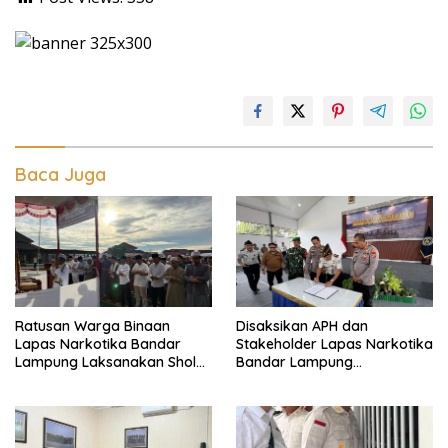
Baca Juga
Ratusan Warga Binaan
Disaksikan APH dan
Lapas Narkotika Bandar
Stakeholder Lapas Narkotika
Lampung Laksanakan Sholat
Bandar Lampung
Hari Raya Idul Adha dan
Laksanakan Ikrar
Sembelih 10 Hewan Kurban
Pemasyarakatan Bersih dari
Halinar