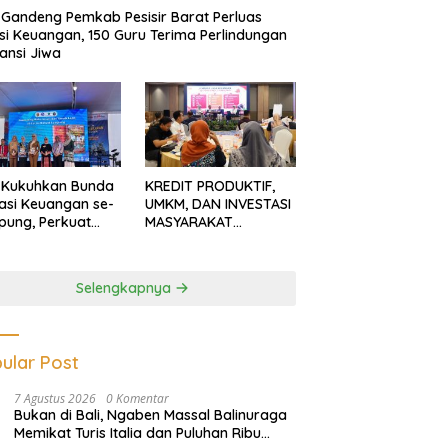
Gandeng Pemkab Pesisir Barat Perluas
usi Keuangan, 150 Guru Terima Perlindungan
ansi Jiwa
 Kukuhkan Bunda
KREDIT PRODUKTIF,
rasi Keuangan se-
UMKM, DAN INVESTASI
ung, Perkuat
MASYARAKAT
asi Masyarakat
LAMPUNG TERUS
n Pinjol dan
MENGUAT
tasi Ilegal
Selengkapnya
ular Post
7 Agustus 2026
0 Komentar
Bukan di Bali, Ngaben Massal Balinuraga
Memikat Turis Italia dan Puluhan Ribu