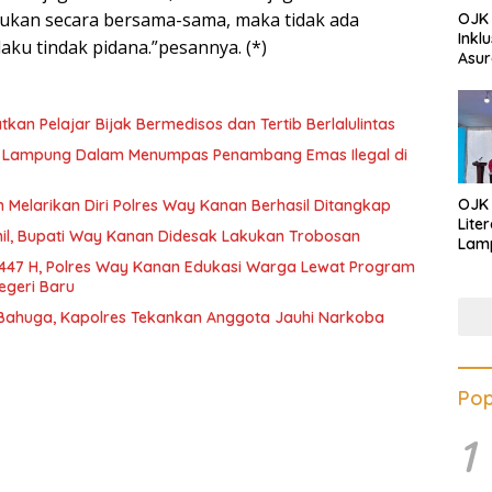
kukan secara bersama-sama, maka tidak ada
OJK 
Inkl
aku tindak pidana.”pesannya. (*)
Asur
gatkan Pelajar Bijak Bermedisos dan Tertib Berlalulintas
da Lampung Dalam Menumpas Penambang Emas Ilegal di
OJK
 Melarikan Diri Polres Way Kanan Berhasil Ditangkap
Lite
ihil, Bupati Way Kanan Didesak Lakukan Trobosan
Lamp
Eduk
447 H, Polres Way Kanan Edukasi Warga Lewat Program
Lawa
egeri Baru
Inves
 Bahuga, Kapolres Tekankan Anggota Jauhi Narkoba
Pop
1