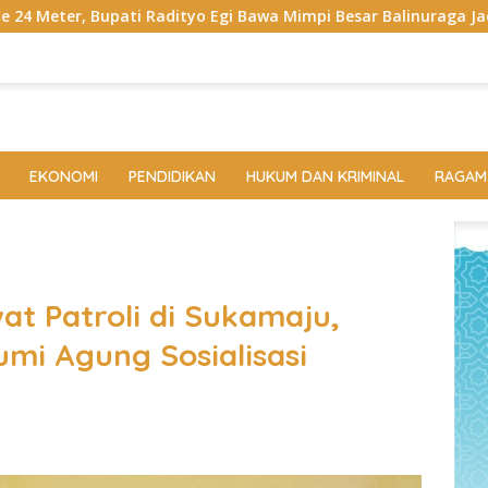
Egi Bawa Mimpi Besar Balinuraga Jadi ‘Penglipuran’ Kedua pada 
EKONOMI
PENDIDIKAN
HUKUM DAN KRIMINAL
RAGAM
t Patroli di Sukamaju,
umi Agung Sosialisasi