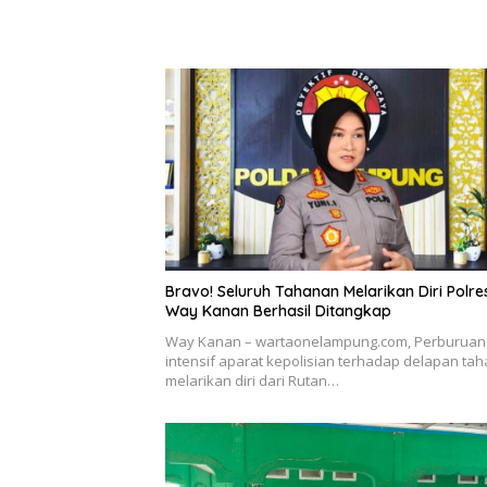
Bravo! Seluruh Tahanan Melarikan Diri Polre
Way Kanan Berhasil Ditangkap
Way Kanan – wartaonelampung.com, Perburuan
intensif aparat kepolisian terhadap delapan ta
melarikan diri dari Rutan…