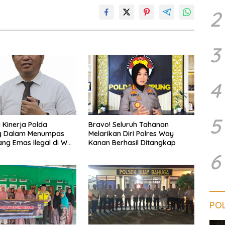
2
3
4
5
i Kinerja Polda
Bravo! Seluruh Tahanan
 Dalam Menumpas
Melarikan Diri Polres Way
ng Emas Ilegal di Way
Kanan Berhasil Ditangkap
6
POL