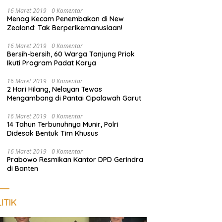
Pengunjung
16 Maret 2019
0 Komentar
Menag Kecam Penembakan di New
Zealand: Tak Berperikemanusiaan!
16 Maret 2019
0 Komentar
Bersih-bersih, 60 Warga Tanjung Priok
Ikuti Program Padat Karya
16 Maret 2019
0 Komentar
2 Hari Hilang, Nelayan Tewas
Mengambang di Pantai Cipalawah Garut
16 Maret 2019
0 Komentar
14 Tahun Terbunuhnya Munir, Polri
Didesak Bentuk Tim Khusus
16 Maret 2019
0 Komentar
Prabowo Resmikan Kantor DPD Gerindra
di Banten
ITIK