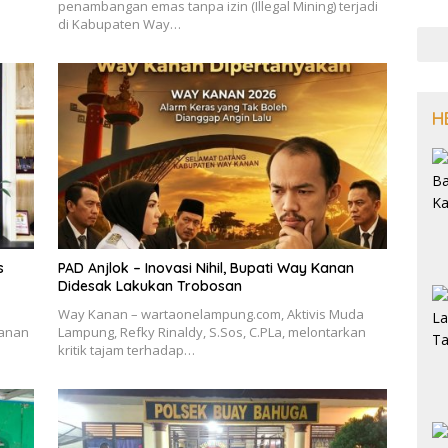
penambangan emas tanpa izin (Illegal Mining) terjadi
di Kabupaten Way…
H
s
PAD Anjlok – Inovasi Nihil, Bupati Way Kanan
Didesak Lakukan Trobosan
Way Kanan – wartaonelampung.com, Aktivis Muda
hanan
Lampung, Refky Rinaldy, S.Sos, C.PLa, melontarkan
kritik tajam terhadap…