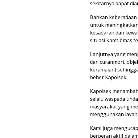
sekitarnya dapat dia
Bahkan keberadaan 
untuk meningkatka
kesadaran dan kewa
situasi Kamtibmas te
Lanjutnya yang menja
dan curanmor), objek
keramaian) sehingga
beber Kapolsek.
Kapolsek menambah
selalu waspada tind
masyarakat yang me
menggunakan layana
Kami juga mengucap
berperan aktif dal