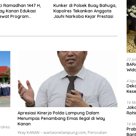
ci Ramadhan 1447 H,
Kunker di Polsek Buay Bahuga,
ay Kanan Edukasi
Kapolres Tekankan Anggota
ewat Program
Jauhi Narkoba Kejar Prestasi
 Menyapa di Negeri
22 Ju
BARA
Wid
4 Agu
Deka
Kese
16 M
Joko
Rohi
Apresiasi Kinerja Polda Lampung Dalam
Menumpas Penambang Emas Ilegal di Way
Kanan
16 M
olres
Prab
Way KANAN – wartaonelampung.com, Persoalan
Ban