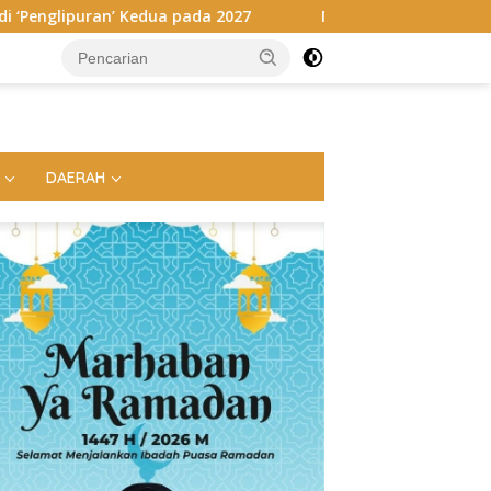
2027
Megahnya Ngaben Massal Balinuraga, Tradisi Suci
DAERAH