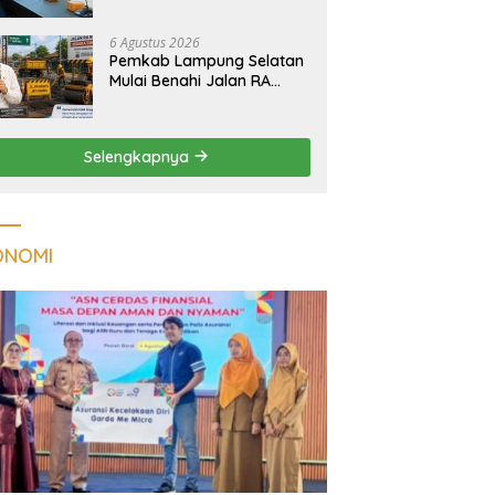
Tuberkulosis di
Tanggamus
6 Agustus 2026
Pemkab Lampung Selatan
Mulai Benahi Jalan RA
Basyid, Ruas Strategis Jati
Agung Segera Dipoles
Demi Keselamatan
Selengkapnya
Pengguna Jalan
ONOMI