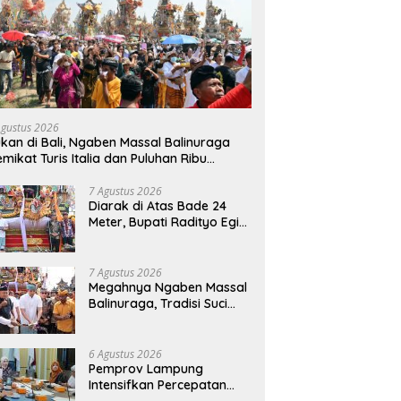
Agustus 2026
kan di Bali, Ngaben Massal Balinuraga
mikat Turis Italia dan Puluhan Ribu
ngunjung
7 Agustus 2026
Diarak di Atas Bade 24
Meter, Bupati Radityo Egi
Bawa Mimpi Besar
Balinuraga Jadi
‘Penglipuran’ Kedua pada
7 Agustus 2026
2027
Megahnya Ngaben Massal
Balinuraga, Tradisi Suci
Terbesar di Indonesia
yang Menghidupkan Desa
dan Merekatkan Ikatan
6 Agustus 2026
Keluarga
Pemprov Lampung
Intensifkan Percepatan
Penanggulangan