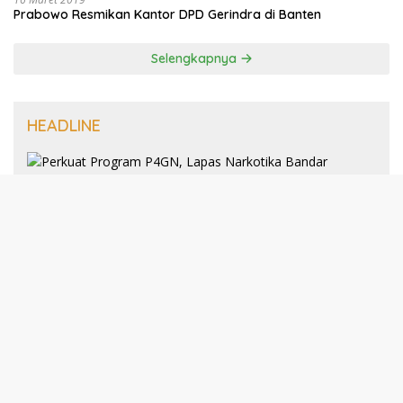
Prabowo Resmikan Kantor DPD Gerindra di Banten
Selengkapnya
HEADLINE
8 Januari 2025
Perkuat Program P4GN, Lapas
Narkotika Bandar Lampung Terima
Audiensi dari BNN Kabupaten Lampung
Selatan
30 Desember 2024
193 Guru PAI Profesional Kota Bandar
Lampung Dikukuhkan Dalam Yudisium
PPG Tahun 2024