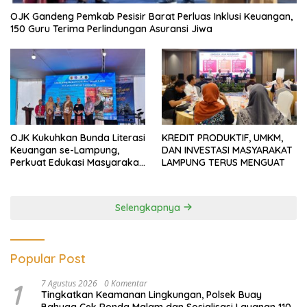
OJK Gandeng Pemkab Pesisir Barat Perluas Inklusi Keuangan,
150 Guru Terima Perlindungan Asuransi Jiwa
OJK Kukuhkan Bunda Literasi
KREDIT PRODUKTIF, UMKM,
Keuangan se-Lampung,
DAN INVESTASI MASYARAKAT
Perkuat Edukasi Masyarakat
LAMPUNG TERUS MENGUAT
Lawan Pinjol dan Investasi
Ilegal
Selengkapnya
Popular Post
1
7 Agustus 2026
0 Komentar
Tingkatkan Keamanan Lingkungan, Polsek Buay
Bahuga Cek Ronda Malam dan Sosialisasi Layanan 110