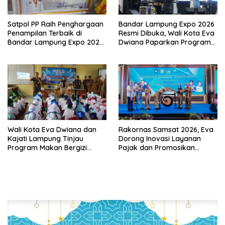
Satpol PP Raih Penghargaan
Bandar Lampung Expo 2026
Penampilan Terbaik di
Resmi Dibuka, Wali Kota Eva
Bandar Lampung Expo 2026,
Dwiana Paparkan Program
Wali Kota Eva Dwiana Ajak
Gratis dan Target Jadikan
Tingkatkan Pelayanan untuk
Kota Gerbang Investasi
Masyarakat
Lampung
Wali Kota Eva Dwiana dan
Rakornas Samsat 2026, Eva
Kajati Lampung Tinjau
Dorong Inovasi Layanan
Program Makan Bergizi
Pajak dan Promosikan
Gratis, Pastikan Menu
Bandar Lampung
Berkualitas dan Tepat
Sasaran