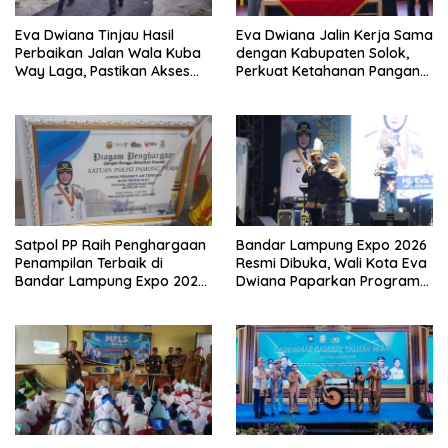
Eva Dwiana Tinjau Hasil
Eva Dwiana Jalin Kerja Sama
Perbaikan Jalan Wala Kuba
dengan Kabupaten Solok,
Way Laga, Pastikan Akses
Perkuat Ketahanan Pangan
Warga Kembali Aman dan
dan Kendalikan Inflasi
Nyaman
Satpol PP Raih Penghargaan
Bandar Lampung Expo 2026
Penampilan Terbaik di
Resmi Dibuka, Wali Kota Eva
Bandar Lampung Expo 2026,
Dwiana Paparkan Program
Wali Kota Eva Dwiana Ajak
Gratis dan Target Jadikan
Tingkatkan Pelayanan untuk
Kota Gerbang Investasi
Masyarakat
Lampung