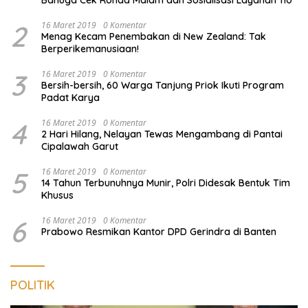
2
16 Maret 2019
0 Komentar
Menag Kecam Penembakan di New Zealand: Tak
Berperikemanusiaan!
3
16 Maret 2019
0 Komentar
Bersih-bersih, 60 Warga Tanjung Priok Ikuti Program
Padat Karya
4
16 Maret 2019
0 Komentar
2 Hari Hilang, Nelayan Tewas Mengambang di Pantai
Cipalawah Garut
5
16 Maret 2019
0 Komentar
14 Tahun Terbunuhnya Munir, Polri Didesak Bentuk Tim
Khusus
6
16 Maret 2019
0 Komentar
Prabowo Resmikan Kantor DPD Gerindra di Banten
POLITIK