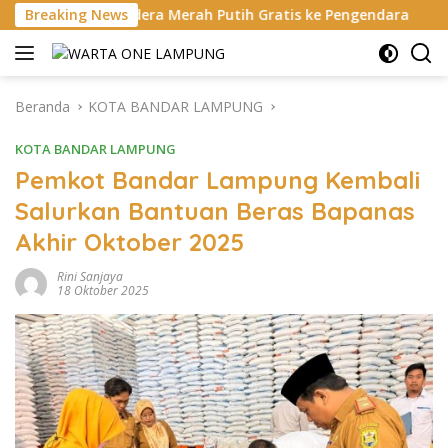
Langsung
era Merah Putih Gratis ke Pengendara
Breaking News
Bukan di Bali, N
ke
konten
Beranda
KOTA BANDAR LAMPUNG
KOTA BANDAR LAMPUNG
Pemkot Bandar Lampung Kembali
Salurkan Bantuan Beras Bapanas
Akhir Oktober 2025
Rini Sanjaya
18 Oktober 2025