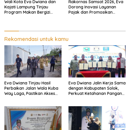
Wali Kota Eva Dwiana dan
Rakornas Samsat 2026, Eva
Kajati Lampung Tinjau
Dorong Inovasi Layanan
Program Makan Bergizi
Pajak dan Promosikan
Gratis, Pastikan Menu
Bandar Lampung
Berkualitas dan Tepat
Sasaran
Rekomendasi untuk kamu
Eva Dwiana Tinjau Hasil
Eva Dwiana Jalin Kerja Sama
Perbaikan Jalan Wala Kuba
dengan Kabupaten Solok,
Way Laga, Pastikan Akses
Perkuat Ketahanan Pangan
Warga Kembali Aman dan
dan Kendalikan Inflasi
Nyaman