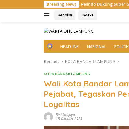
Langsung
han Panjang, Pelindo Dukung Super Garuda Shield 2026
Breaking News
ke
konten
Redaksi
Indeks
H
HEADLINE
NASIONAL
POLITIK
o
m
Beranda
KOTA BANDAR LAMPUNG
e
KOTA BANDAR LAMPUNG
Wali Kota Bandar Lam
Pejabat, Tegaskan Pe
Loyalitas
Rini Sanjaya
18 Oktober 2025