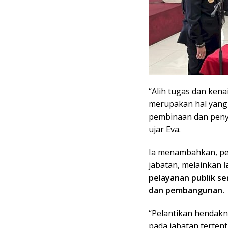
“Alih tugas dan kena
merupakan hal yang 
pembinaan dan peny
ujar Eva.
Ia menambahkan, pel
jabatan, melainkan
l
pelayanan publik s
dan pembangunan.
“Pelantikan hendak
pada jabatan terten