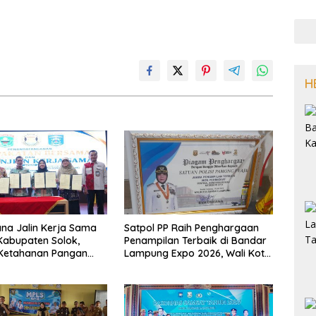
H
na Jalin Kerja Sama
Satpol PP Raih Penghargaan
abupaten Solok,
Penampilan Terbaik di Bandar
 Ketahanan Pangan
Lampung Expo 2026, Wali Kota
likan Inflasi
Eva Dwiana Ajak Tingkatkan
Pelayanan untuk Masyarakat