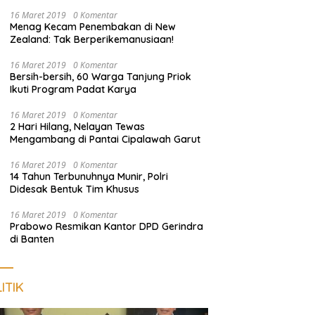
Nongkrong
16 Maret 2019
0 Komentar
Menag Kecam Penembakan di New
Zealand: Tak Berperikemanusiaan!
16 Maret 2019
0 Komentar
Bersih-bersih, 60 Warga Tanjung Priok
Ikuti Program Padat Karya
16 Maret 2019
0 Komentar
2 Hari Hilang, Nelayan Tewas
Mengambang di Pantai Cipalawah Garut
16 Maret 2019
0 Komentar
14 Tahun Terbunuhnya Munir, Polri
Didesak Bentuk Tim Khusus
16 Maret 2019
0 Komentar
Prabowo Resmikan Kantor DPD Gerindra
di Banten
ITIK