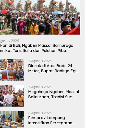
Agustus 2026
kan di Bali, Ngaben Massal Balinuraga
mikat Turis Italia dan Puluhan Ribu
ngunjung
7 Agustus 2026
Diarak di Atas Bade 24
Meter, Bupati Radityo Egi
Bawa Mimpi Besar
Balinuraga Jadi
‘Penglipuran’ Kedua pada
7 Agustus 2026
2027
Megahnya Ngaben Massal
Balinuraga, Tradisi Suci
Terbesar di Indonesia
yang Menghidupkan Desa
dan Merekatkan Ikatan
6 Agustus 2026
Keluarga
Pemprov Lampung
Intensifkan Percepatan
Penanggulangan