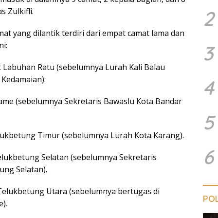
s Zulkifli.
2
t yang dilantik terdiri dari empat camat lama dan
ni:
3
t Labuhan Ratu (sebelumnya Lurah Kali Balau
 Kedamaian).
4
ame (sebelumnya Sekretaris Bawaslu Kota Bandar
5
lukbetung Timur (sebelumnya Lurah Kota Karang).
6
elukbetung Selatan (sebelumnya Sekretaris
ng Selatan).
Telukbetung Utara (sebelumnya bertugas di
POL
).