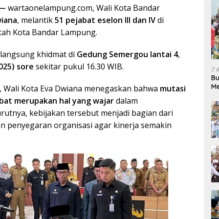
 —
wartaonelampung.com, Wali Kota Bandar
wiana
, melantik
51 pejabat eselon III dan IV
di
tah Kota Bandar Lampung.
rlangsung khidmat di
Gedung Semergou lantai 4
,
025) sore
sekitar pukul 16.30 WIB.
7 
Bu
Me
 Wali Kota Eva Dwiana menegaskan bahwa
mutasi
Pe
abat merupakan hal yang wajar
dalam
utnya, kebijakan tersebut menjadi bagian dari
 penyegaran organisasi agar kinerja semakin