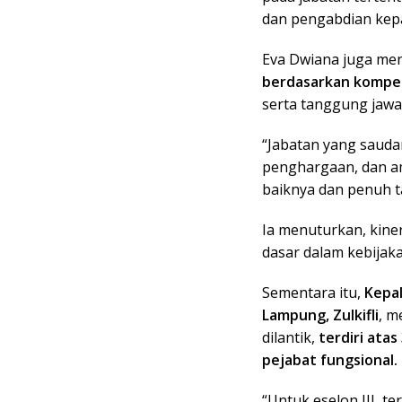
dan pengabdian kepa
Eva Dwiana juga m
berdasarkan kompet
serta tanggung jawa
“Jabatan yang saud
penghargaan, dan a
baiknya dan penuh t
Ia menuturkan, kiner
dasar dalam kebijak
Sementara itu,
Kepa
Lampung, Zulkifli
, m
dilantik,
terdiri atas
pejabat fungsional.
“Untuk eselon III, t