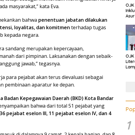
OJK 
da masyarakat,” kata Eva.
Inkl
Asur
enekankan bahwa
penentuan jabatan dilakukan
ensi, loyalitas, dan komitmen
terhadap tugas
b kepada negara.
ara sandang merupakan kepercayaan,
manah dari pimpinan. Laksanakan dengan sebaik-
OJK
Lite
anggung jawab,” tegasnya.
Lamp
Eduk
ja para pejabat akan terus dievaluasi sebagai
Lawa
Inves
an pembinaan aparatur ke depan.
la Badan Kepegawaian Daerah (BKD) Kota Bandar
enyampaikan bahwa dari total 51 pejabat yang
Pop
 36 pejabat eselon III, 11 pejabat eselon IV, dan 4
1
ermasuk di dalamnya 9 camat, 2 kepala bagian, dan 8