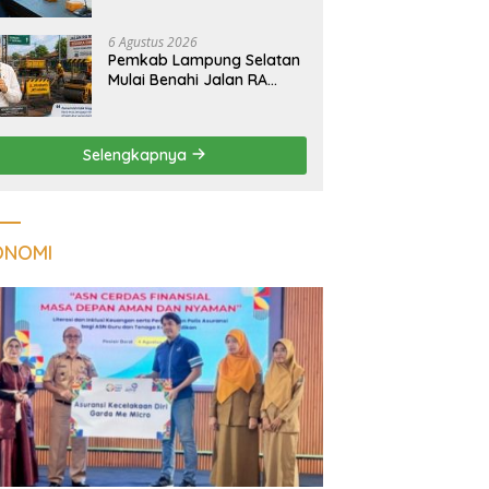
Tuberkulosis di
Tanggamus
6 Agustus 2026
Pemkab Lampung Selatan
Mulai Benahi Jalan RA
Basyid, Ruas Strategis Jati
Agung Segera Dipoles
Demi Keselamatan
Selengkapnya
Pengguna Jalan
ONOMI