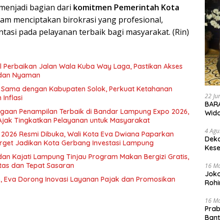
 menjadi bagian dari
komitmen Pemerintah Kota
am menciptakan birokrasi yang profesional,
entasi pada pelayanan terbaik bagi masyarakat. (Rin)
il Perbaikan Jalan Wala Kuba Way Laga, Pastikan Akses
dan Nyaman
a Sama dengan Kabupaten Solok, Perkuat Ketahanan
22 Ju
Inflasi
BARA
rgaan Penampilan Terbaik di Bandar Lampung Expo 2026,
Wid
Ajak Tingkatkan Pelayanan untuk Masyarakat
4 Agu
2026 Resmi Dibuka, Wali Kota Eva Dwiana Paparkan
Deka
rget Jadikan Kota Gerbang Investasi Lampung
Kese
dan Kajati Lampung Tinjau Program Makan Bergizi Gratis,
itas dan Tepat Sasaran
16 M
Joko
, Eva Dorong Inovasi Layanan Pajak dan Promosikan
Rohi
16 M
Prab
Ban