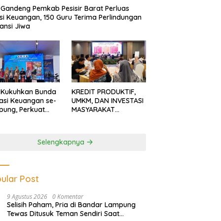
Gandeng Pemkab Pesisir Barat Perluas
usi Keuangan, 150 Guru Terima Perlindungan
ansi Jiwa
 Kukuhkan Bunda
KREDIT PRODUKTIF,
rasi Keuangan se-
UMKM, DAN INVESTASI
ung, Perkuat
MASYARAKAT
asi Masyarakat
LAMPUNG TERUS
n Pinjol dan
MENGUAT
tasi Ilegal
Selengkapnya
ular Post
9 Agustus 2026
0 Komentar
Selisih Paham, Pria di Bandar Lampung
Tewas Ditusuk Teman Sendiri Saat