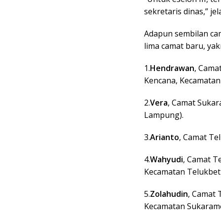
sekretaris dinas,” jela
Adapun sembilan cama
lima camat baru, yak
1.
Hendrawan
, Cama
Kencana, Kecamatan
2.
Vera
, Camat Sukar
Lampung).
3.
Arianto
, Camat Te
4.
Wahyudi
, Camat T
Kecamatan Telukbetu
5.
Zolahudin
, Camat 
Kecamatan Sukarame