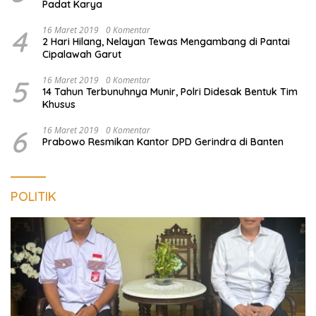
Padat Karya
4
16 Maret 2019
0 Komentar
2 Hari Hilang, Nelayan Tewas Mengambang di Pantai
Cipalawah Garut
5
16 Maret 2019
0 Komentar
14 Tahun Terbunuhnya Munir, Polri Didesak Bentuk Tim
Khusus
6
16 Maret 2019
0 Komentar
Prabowo Resmikan Kantor DPD Gerindra di Banten
POLITIK