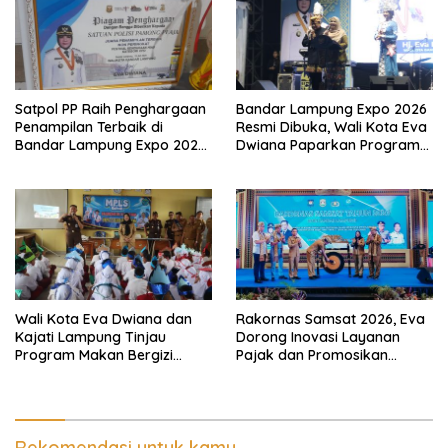
Satpol PP Raih Penghargaan
Bandar Lampung Expo 2026
Penampilan Terbaik di
Resmi Dibuka, Wali Kota Eva
Bandar Lampung Expo 2026,
Dwiana Paparkan Program
Wali Kota Eva Dwiana Ajak
Gratis dan Target Jadikan
Tingkatkan Pelayanan untuk
Kota Gerbang Investasi
Masyarakat
Lampung
Wali Kota Eva Dwiana dan
Rakornas Samsat 2026, Eva
Kajati Lampung Tinjau
Dorong Inovasi Layanan
Program Makan Bergizi
Pajak dan Promosikan
Gratis, Pastikan Menu
Bandar Lampung
Berkualitas dan Tepat
Sasaran
Rekomendasi untuk kamu