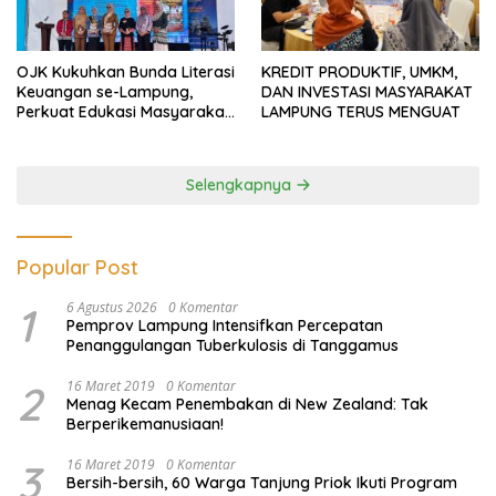
OJK Kukuhkan Bunda Literasi
KREDIT PRODUKTIF, UMKM,
Keuangan se-Lampung,
DAN INVESTASI MASYARAKAT
Perkuat Edukasi Masyarakat
LAMPUNG TERUS MENGUAT
Lawan Pinjol dan Investasi
Ilegal
Selengkapnya
Popular Post
1
6 Agustus 2026
0 Komentar
Pemprov Lampung Intensifkan Percepatan
Penanggulangan Tuberkulosis di Tanggamus
2
16 Maret 2019
0 Komentar
Menag Kecam Penembakan di New Zealand: Tak
Berperikemanusiaan!
3
16 Maret 2019
0 Komentar
Bersih-bersih, 60 Warga Tanjung Priok Ikuti Program