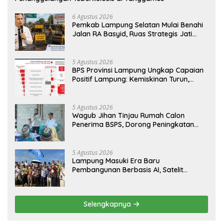
6 Agustus 2026
Pemkab Lampung Selatan Mulai Benahi
Jalan RA Basyid, Ruas Strategis Jati
Agung Segera Dipoles Demi
Keselamatan Pengguna Jalan
5 Agustus 2026
BPS Provinsi Lampung Ungkap Capaian
Positif Lampung: Kemiskinan Turun,
Inflasi Terkendali, Ekonomi Terus
Tumbuh
5 Agustus 2026
Wagub Jihan Tinjau Rumah Calon
Penerima BSPS, Dorong Peningkatan
Kualitas Hunian Warga dan Serap
Aspirasi Masyarakat
5 Agustus 2026
Lampung Masuki Era Baru
Pembangunan Berbasis AI, Satelit
Hiperspektral Lampung-1 Resmi
Mengorbit
Selengkapnya