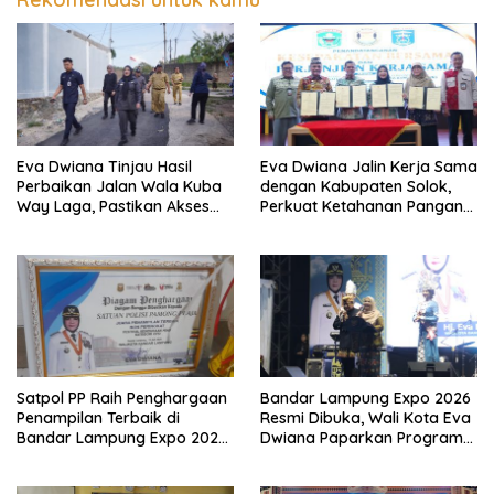
Eva Dwiana Tinjau Hasil
Eva Dwiana Jalin Kerja Sama
Perbaikan Jalan Wala Kuba
dengan Kabupaten Solok,
Way Laga, Pastikan Akses
Perkuat Ketahanan Pangan
Warga Kembali Aman dan
dan Kendalikan Inflasi
Nyaman
Satpol PP Raih Penghargaan
Bandar Lampung Expo 2026
Penampilan Terbaik di
Resmi Dibuka, Wali Kota Eva
Bandar Lampung Expo 2026,
Dwiana Paparkan Program
Wali Kota Eva Dwiana Ajak
Gratis dan Target Jadikan
Tingkatkan Pelayanan untuk
Kota Gerbang Investasi