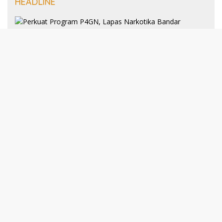
HEADLINE
8 Januari 2025
Perkuat Program P4GN, Lapas
Narkotika Bandar Lampung Terima
Audiensi dari BNN Kabupaten Lampung
Selatan
30 Desember 2024
193 Guru PAI Profesional Kota Bandar
Lampung Dikukuhkan Dalam Yudisium
PPG Tahun 2024
21 Desember 2024
Talkshow Kewirausahaan: JNE dan Para
Praktisi Buka Rahasia Sukses Bisnis di
Darmajaya
Selengkapnya