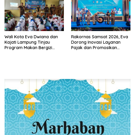
Masyarakat
Lampung
Wali Kota Eva Dwiana dan
Rakornas Samsat 2026, Eva
Kajati Lampung Tinjau
Dorong Inovasi Layanan
Program Makan Bergizi
Pajak dan Promosikan
Gratis, Pastikan Menu
Bandar Lampung
Berkualitas dan Tepat
Sasaran