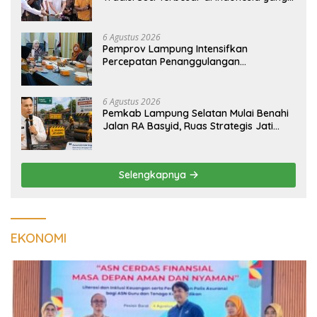
Menghidupkan Desa dan Merekatkan
Ikatan Keluarga
6 Agustus 2026
Pemprov Lampung Intensifkan
Percepatan Penanggulangan
Tuberkulosis di Tanggamus
6 Agustus 2026
Pemkab Lampung Selatan Mulai Benahi
Jalan RA Basyid, Ruas Strategis Jati
Agung Segera Dipoles Demi
Keselamatan Pengguna Jalan
Selengkapnya
EKONOMI