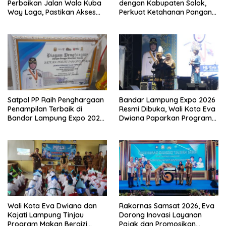
Perbaikan Jalan Wala Kuba
dengan Kabupaten Solok,
Way Laga, Pastikan Akses
Perkuat Ketahanan Pangan
Warga Kembali Aman dan
dan Kendalikan Inflasi
Nyaman
Satpol PP Raih Penghargaan
Bandar Lampung Expo 2026
Penampilan Terbaik di
Resmi Dibuka, Wali Kota Eva
Bandar Lampung Expo 2026,
Dwiana Paparkan Program
Wali Kota Eva Dwiana Ajak
Gratis dan Target Jadikan
Tingkatkan Pelayanan untuk
Kota Gerbang Investasi
Masyarakat
Lampung
Wali Kota Eva Dwiana dan
Rakornas Samsat 2026, Eva
Kajati Lampung Tinjau
Dorong Inovasi Layanan
Program Makan Bergizi
Pajak dan Promosikan