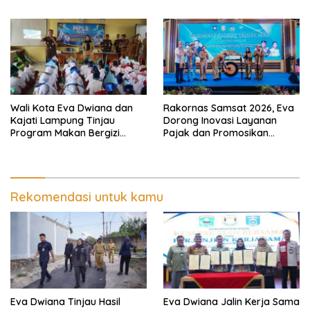
Wali Kota Eva Dwiana Ajak
Gratis dan Target Jadikan
Tingkatkan Pelayanan untuk
Kota Gerbang Investasi
Masyarakat
Lampung
Wali Kota Eva Dwiana dan
Rakornas Samsat 2026, Eva
Kajati Lampung Tinjau
Dorong Inovasi Layanan
Program Makan Bergizi
Pajak dan Promosikan
Gratis, Pastikan Menu
Bandar Lampung
Berkualitas dan Tepat
Sasaran
Rekomendasi untuk kamu
Eva Dwiana Tinjau Hasil
Eva Dwiana Jalin Kerja Sama